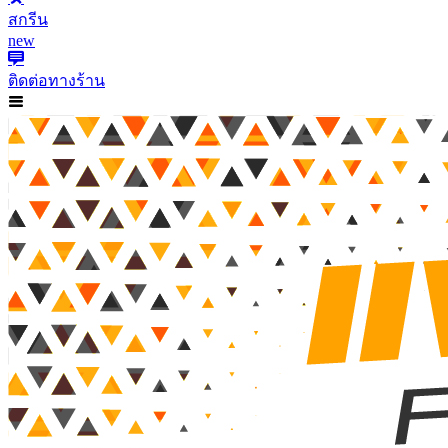
สกรีน
new
ติดต่อทางร้าน