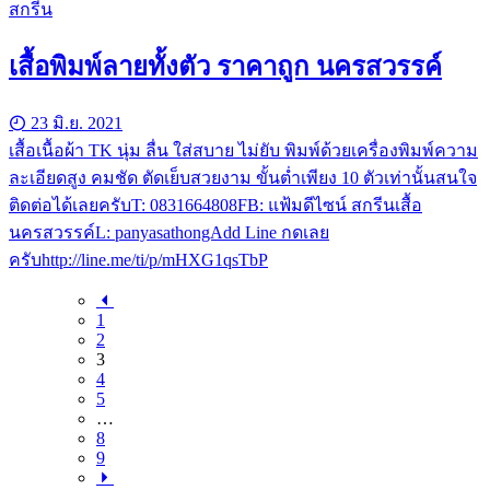
สกรีน
เสื้อพิมพ์ลายทั้งตัว ราคาถูก นครสวรรค์
23 มิ.ย. 2021
เสื้อเนื้อผ้า TK นุ่ม ลื่น ใส่สบาย ไม่ยับ พิมพ์ด้วยเครื่องพิมพ์ความ
ละเอียดสูง คมชัด ตัดเย็บสวยงาม ขั้นต่ำเพียง 10 ตัวเท่านั้นสนใจ
ติดต่อได้เลยครับT: 0831664808FB: แฟ้มดีไซน์ สกรีนเสื้อ
นครสวรรค์L: panyasathongAdd Line กดเลย
ครับhttp://line.me/ti/p/mHXG1qsTbP
1
2
3
4
5
…
8
9