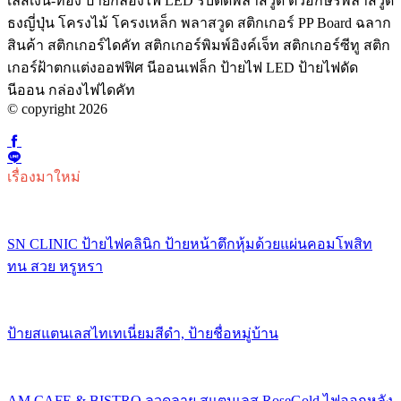
เลสเงิน-ทอง ป้ายกล่องไฟ LED รับตัดพลาสวูด ตัวอักษรพลาสวูด
ธงญี่ปุ่น โครงไม้ โครงเหล็ก พลาสวูด สติกเกอร์ PP Board ฉลาก
สินค้า สติกเกอร์ไดคัท สติกเกอร์พิมพ์อิงค์เจ็ท สติกเกอร์ซีทู สติก
เกอร์ฝ้าตกแต่งออฟฟิศ นีออนเฟล็ก ป้ายไฟ LED ป้ายไฟดัด
นีออน กล่องไฟไดคัท
© copyright 2026
เรื่องมาใหม่
SN CLINIC ป้ายไฟคลินิก ป้ายหน้าตึกหุ้มด้วยแผ่นคอมโพสิท
ทน สวย หรูหรา
ป้ายสแตนเลสไทเทเนี่ยมสีดำ, ป้ายชื่อหมู่บ้าน
AM CAFE & BISTRO ลวดลาย สแตนเลส RoseGold ไฟออกหลัง