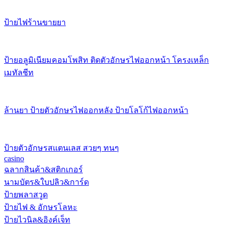
ป้ายไฟร้านขายยา
ป้ายอลูมิเนียมคอมโพสิท ติดตัวอักษรไฟออกหน้า โครงเหล็ก
เมทัลชีท
ล้านยา ป้ายตัวอักษรไฟออกหลัง ป้ายโลโก้ไฟออกหน้า
ป้ายตัวอักษรสแตนเลส สวยๆ ทนๆ
casino
ฉลากสินค้า&สติกเกอร์
นามบัตร&ใบปลิว&การ์ด
ป้ายพลาสวูด
ป้ายไฟ & อักษรโลหะ
ป้ายไวนิล&อิงค์เจ็ท