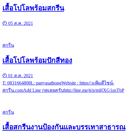
เสื้อโปโลพร้อมสกรีน
05 ส.ค. 2021
สกรีน
เสื้อโปโลพร้อมปักสีทอง
01 ส.ค. 2021
T: 0831664808L: panyasathongWebsite : https//:แฟ้มดีไซน์-
สกรีน.comAdd Line กดเลยครับhttp://line.me/ti/p/mHXG1qsTbP
สกรีน
เสื้อสกรีนงานป้องกันและบรรเทาสาธารณ