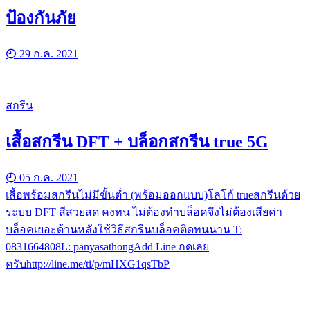
ป้องกันภัย
29 ก.ค. 2021
สกรีน
เสื้อสกรีน DFT + บล็อกสกรีน true 5G
05 ก.ค. 2021
เสื้อพร้อมสกรีนไม่มีขั้นต่ำ (พร้อมออกแบบ)โลโก้ trueสกรีนด้วย
ระบบ DFT สีสวยสด คงทน ไม่ต้องทำบล็อคจึงไม่ต้องเสียค่า
บล็อคเยอะด้านหลังใช้วิธีสกรีนบล็อคติดทนนาน T:
0831664808L: panyasathongAdd Line กดเลย
ครับhttp://line.me/ti/p/mHXG1qsTbP