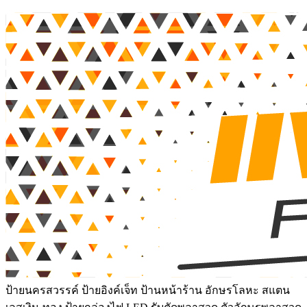
ป้ายนครสวรรค์ ป้ายอิงค์เจ็ท ป้านหน้าร้าน อักษรโลหะ สแตน