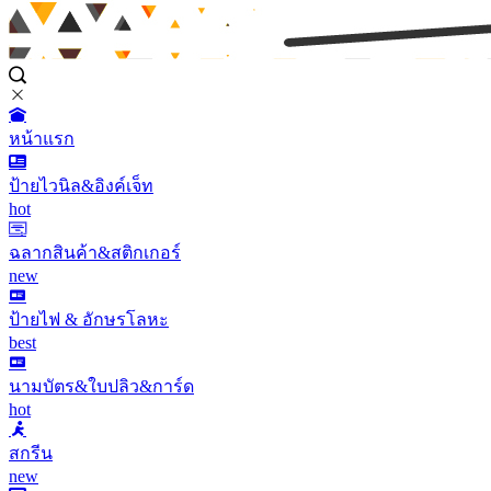
หน้าแรก
ป้ายไวนิล&อิงค์เจ็ท
hot
ฉลากสินค้า&สติกเกอร์
new
ป้ายไฟ & อักษรโลหะ
best
นามบัตร&ใบปลิว&การ์ด
hot
สกรีน
new