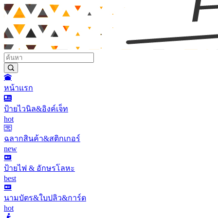
หน้าแรก
ป้ายไวนิล&อิงค์เจ็ท
hot
ฉลากสินค้า&สติกเกอร์
new
ป้ายไฟ & อักษรโลหะ
best
นามบัตร&ใบปลิว&การ์ด
hot