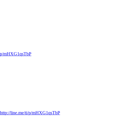
ti/p/mHXG1qsTbP
http://line.me/ti/p/mHXG1qsTbP