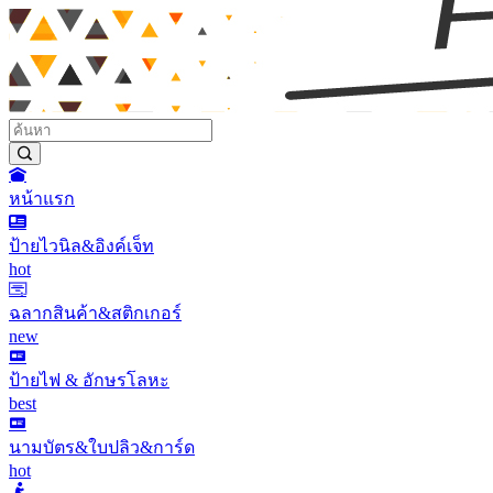
หน้าแรก
ป้ายไวนิล&อิงค์เจ็ท
hot
ฉลากสินค้า&สติกเกอร์
new
ป้ายไฟ & อักษรโลหะ
best
นามบัตร&ใบปลิว&การ์ด
hot