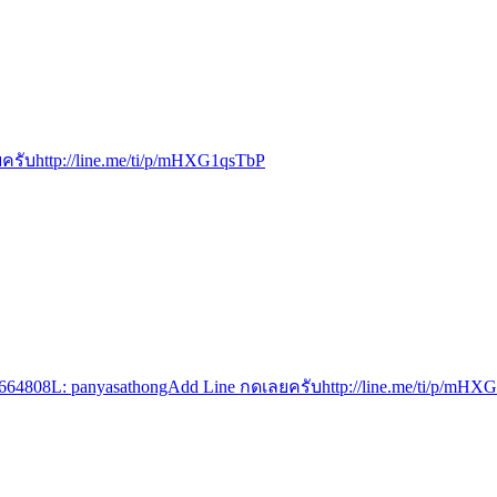
ครับhttp://line.me/ti/p/mHXG1qsTbP
31664808L: panyasathongAdd Line กดเลยครับhttp://line.me/ti/p/mHX