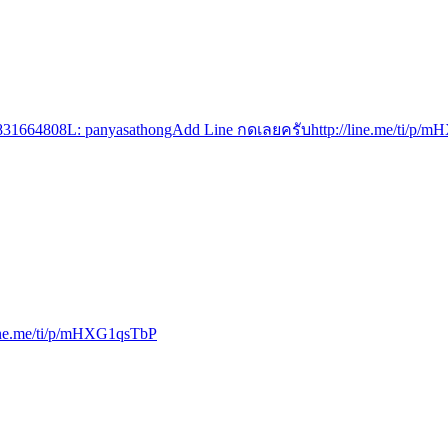
831664808L: panyasathongAdd Line กดเลยครับhttp://line.me/ti/p/
ine.me/ti/p/mHXG1qsTbP