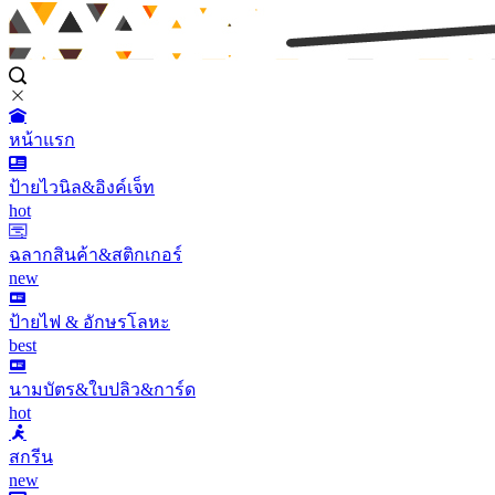
หน้าแรก
ป้ายไวนิล&อิงค์เจ็ท
hot
ฉลากสินค้า&สติกเกอร์
new
ป้ายไฟ & อักษรโลหะ
best
นามบัตร&ใบปลิว&การ์ด
hot
สกรีน
new