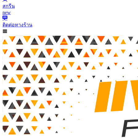
สกรีน
new
ติดต่อทางร้าน