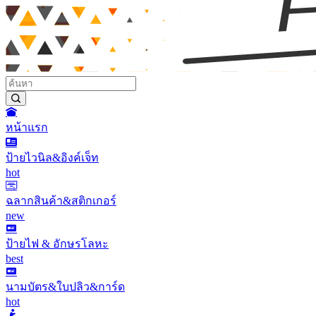
หน้าแรก
ป้ายไวนิล&อิงค์เจ็ท
hot
ฉลากสินค้า&สติกเกอร์
new
ป้ายไฟ & อักษรโลหะ
best
นามบัตร&ใบปลิว&การ์ด
hot