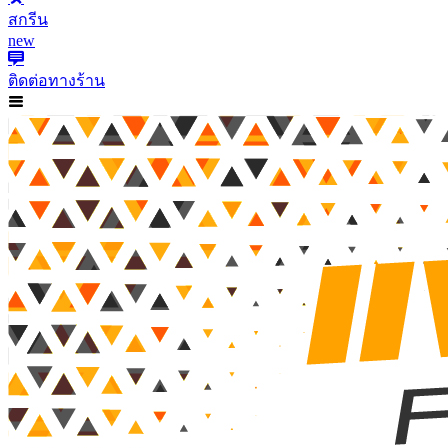
สกรีน
new
ติดต่อทางร้าน