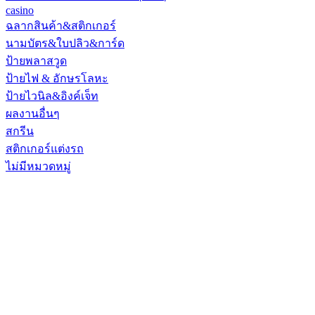
casino
ฉลากสินค้า&สติกเกอร์
นามบัตร&ใบปลิว&การ์ด
ป้ายพลาสวูด
ป้ายไฟ & อักษรโลหะ
ป้ายไวนิล&อิงค์เจ็ท
ผลงานอื่นๆ
สกรีน
สติกเกอร์แต่งรถ
ไม่มีหมวดหมู่