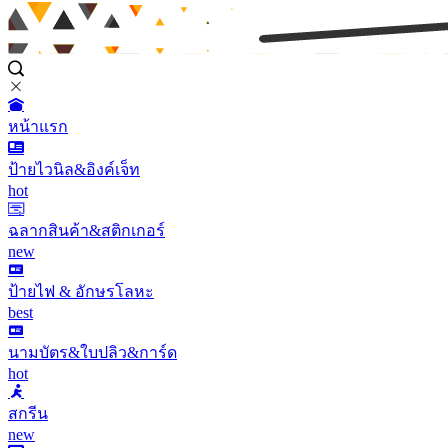
หน้าแรก
ป้ายไวนิล&อิงค์เจ็ท
hot
ฉลากสินค้า&สติกเกอร์
new
ป้ายไฟ & อักษรโลหะ
best
นามบัตร&ใบปลิว&การ์ด
hot
สกรีน
new