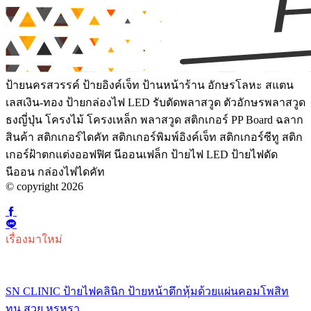
ป้ายนครสวรรค์ ป้ายอิงค์เจ็ท ป้านหน้าร้าน อักษรโลหะ สแตน
เลสเงิน-ทอง ป้ายกล่องไฟ LED รับตัดพลาสวูด ตัวอักษรพลาสวูด
ธงญี่ปุ่น โครงไม้ โครงเหล็ก พลาสวูด สติกเกอร์ PP Board ฉลาก
สินค้า สติกเกอร์ไดคัท สติกเกอร์พิมพ์อิงค์เจ็ท สติกเกอร์ซีทู สติก
เกอร์ฝ้าตกแต่งออฟฟิศ นีออนเฟล็ก ป้ายไฟ LED ป้ายไฟดัด
นีออน กล่องไฟไดคัท
© copyright 2026
เรื่องมาใหม่
SN CLINIC ป้ายไฟคลินิก ป้ายหน้าตึกหุ้มด้วยแผ่นคอมโพสิท
ทน สวย หรูหรา