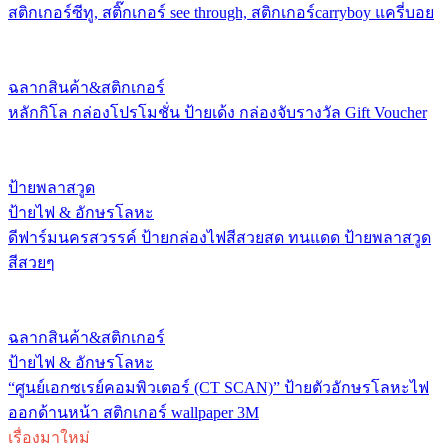
สติกเกอร์ซีทู, สติ๊กเกอร์ see through, สติกเกอร์carryboy แครี่บอย
ฉลากสินค้า&สติกเกอร์
หลักกิโล กล่องโปรโมชั่น ป้ายเด้ง กล่องจับรางวัล Gift Voucher
ป้ายพลาสวูด
ป้ายไฟ & อักษรโลหะ
ดีฟาร์มนครสวรรค์ ป้ายกล่องไฟสีสวยสด ทนแดด ป้ายพลาสวูด
สีสวยๆ
ฉลากสินค้า&สติกเกอร์
ป้ายไฟ & อักษรโลหะ
“ศูนย์เอกซเรย์คอมพิวเตอร์ (CT SCAN)” ป้ายตัวอักษรโลหะไฟ
ออกด้านหน้า สติกเกอร์ wallpaper 3M
เรื่องมาใหม่