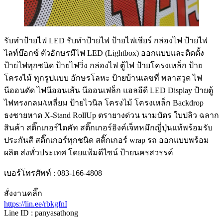
รับทําป้ายไฟ LED รับทำป้ายไฟ ป้ายไฟเชียร์ กล่องไฟ ป้ายไฟ
ไลท์บ๊อกซ์ ตัวอักษรมีไฟ LED (Lightbox) ออกแบบและติดตั้ง
ป้ายไฟทุกชนิด ป้ายไฟวิ่ง กล่องไฟ ตู้ไฟ ป้ายโครงเหล็ก ป้าย
โครงไม้ ทุกรูปแบบ อักษรโลหะ ป้ายบ้านเลขที่ พลาสวูด ไฟ
นีออนดัด ไฟนีออนเส้น นีออนเฟล็ก แอลอีดี LED Display ป้ายตู้
ไฟทรงกลม/เหลี่ยม ป้ายไวนิล โครงไม้ โครงเหล็ก Backdrop
ธงชายหาด X-Stand RollUp ตรายางด่วน นามบัตร ใบปลิว ฉลาก
สินค้า สติ๊กเกอร์ไดคัท สติ๊กเกอร์อิงค์เจ็ทหมึกญี่ปุ่นแท้พร้อมรับ
ประกันสี สติ๊กเกอร์ทุกชนิด สติ๊กเกอร์ wrap รถ ออกแบบพร้อม
ผลิต ส่งทั่วประเทศ โดยแฟ้มดีไซน์ ป้ายนครสวรรค์
เบอร์โทรศัพท์ : 083-166-4808
สั่งงานคลิ๊ก
https://lin.ee/rbkgfnI
Line ID : panyasathong