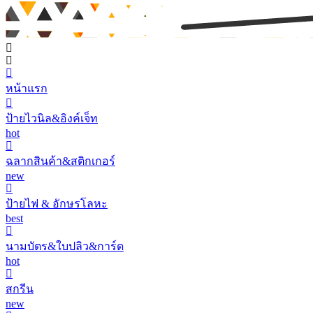
หน้าแรก
ป้ายไวนิล&อิงค์เจ็ท
hot
ฉลากสินค้า&สติกเกอร์
new
ป้ายไฟ & อักษรโลหะ
best
นามบัตร&ใบปลิว&การ์ด
hot
สกรีน
new