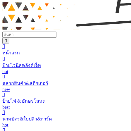
หน้าแรก
ป้ายไวนิล&อิงค์เจ็ท
hot
ฉลากสินค้า&สติกเกอร์
new
ป้ายไฟ & อักษรโลหะ
best
นามบัตร&ใบปลิว&การ์ด
hot