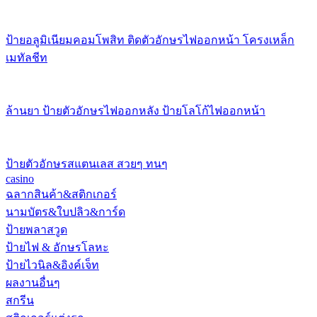
ป้ายอลูมิเนียมคอมโพสิท ติดตัวอักษรไฟออกหน้า โครงเหล็ก
เมทัลชีท
ล้านยา ป้ายตัวอักษรไฟออกหลัง ป้ายโลโก้ไฟออกหน้า
ป้ายตัวอักษรสแตนเลส สวยๆ ทนๆ
casino
ฉลากสินค้า&สติกเกอร์
นามบัตร&ใบปลิว&การ์ด
ป้ายพลาสวูด
ป้ายไฟ & อักษรโลหะ
ป้ายไวนิล&อิงค์เจ็ท
ผลงานอื่นๆ
สกรีน