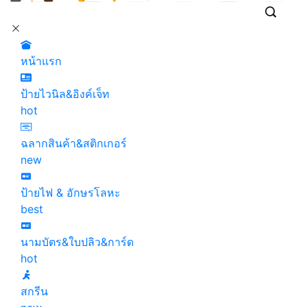
หน้าแรก
ป้ายไวนิล&อิงค์เจ็ท
hot
ฉลากสินค้า&สติกเกอร์
new
ป้ายไฟ & อักษรโลหะ
best
นามบัตร&ใบปลิว&การ์ด
hot
สกรีน