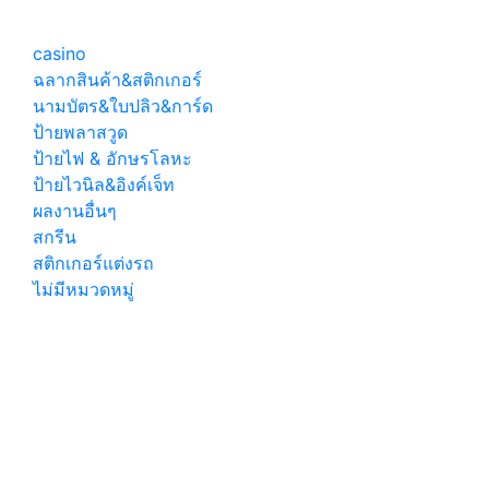
ป้ายโลโก้ไฟ
ออกหน้า
casino
ฉลากสินค้า&สติกเกอร์
นามบัตร&ใบปลิว&การ์ด
ป้ายพลาสวูด
ป้ายไฟ & อักษรโลหะ
ป้ายไวนิล&อิงค์เจ็ท
ผลงานอื่นๆ
สกรีน
สติกเกอร์แต่งรถ
ไม่มีหมวดหมู่