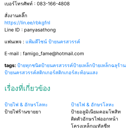
เบอร์โทรศัพท์ : 083-166-4808
สั่งงานคลิ๊ก
https://lin.ee/rbkgfnI
Line ID : panyasathong
แฟนเพจ :
แฟ้มดีไซน์ ป้ายนครสวรรค์
E-mail : famigo_fame@hotmail.com
tags:
ป้ายทุกชนิด
ป้ายนครสวรรค์
ป้ายเหล็ก
ป้ายเหล็กฉลุ
ร้าน
ป้ายนครสวรรค์
สติกเกอร์
สติกเกอร์สะท้อนแสง
เรื่องที่เกี่ยวข้อง
ป้ายไฟ & อักษรโลหะ
ป้ายไฟ & อักษรโลหะ
ป้ายไฟร้านขายยา
ป้ายอลูมิเนียมคอมโพสิท
ติดตัวอักษรไฟออกหน้า
โครงเหล็กเมทัลชีท