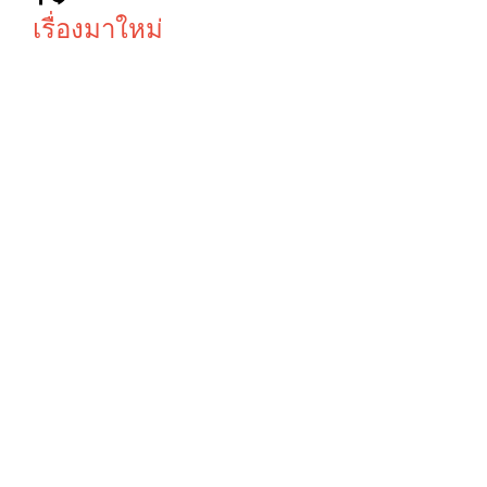
เรื่องมาใหม่
SN CLINIC
ป้ายสแตน
ป้ายไฟคลินิก
เลสไทเทเนี่
ป้ายหน้าตึก
ยมสีดำ, ป้าย
หุ้มด้วยแผ่น
ชื่อหมู่บ้าน
คอมโพสิท
ทน สวย
หรูหรา
AM CAFE &
ป้ายสแตน
BISTRO
เลส
ลวดลาย ส
RoseGold
แตนเลส
ไฟ LED ออก
RoseGold
หลัง ร้าน
ไฟออกหลัง
คาเฟ่ AM
CAFE &
BISTRO
ป้าย
สติ๊กเกอร์
ทาวเวอร์,
ฉลากสินค้า