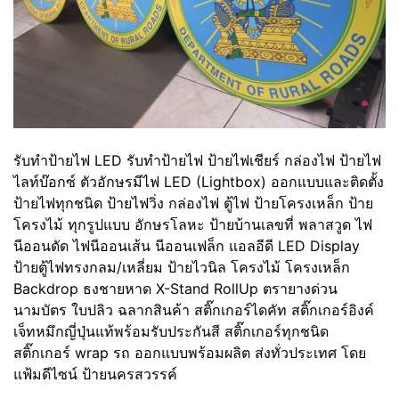
รับทําป้ายไฟ LED รับทำป้ายไฟ ป้ายไฟเชียร์ กล่องไฟ ป้ายไฟ
ไลท์บ๊อกซ์ ตัวอักษรมีไฟ LED (Lightbox) ออกแบบและติดตั้ง
ป้ายไฟทุกชนิด ป้ายไฟวิ่ง กล่องไฟ ตู้ไฟ ป้ายโครงเหล็ก ป้าย
โครงไม้ ทุกรูปแบบ อักษรโลหะ ป้ายบ้านเลขที่ พลาสวูด ไฟ
นีออนดัด ไฟนีออนเส้น นีออนเฟล็ก แอลอีดี LED Display
ป้ายตู้ไฟทรงกลม/เหลี่ยม ป้ายไวนิล โครงไม้ โครงเหล็ก
Backdrop ธงชายหาด X-Stand RollUp ตรายางด่วน
นามบัตร ใบปลิว ฉลากสินค้า สติ๊กเกอร์ไดคัท สติ๊กเกอร์อิงค์
เจ็ทหมึกญี่ปุ่นแท้พร้อมรับประกันสี สติ๊กเกอร์ทุกชนิด
สติ๊กเกอร์ wrap รถ ออกแบบพร้อมผลิต ส่งทั่วประเทศ โดย
แฟ้มดีไซน์ ป้ายนครสวรรค์