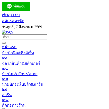
เข้าสู่ระบบ
สมัครสมาชิก
วันศุกร์, 7 สิงหาคม 2569
หน้าแรก
ป้ายไวนิล&อิงค์เจ็ท
hot
ฉลากสินค้า&สติกเกอร์
new
ป้ายไฟ & อักษรโลหะ
best
นามบัตร&ใบปลิว&การ์ด
hot
สกรีน
new
ติดต่อทางร้าน