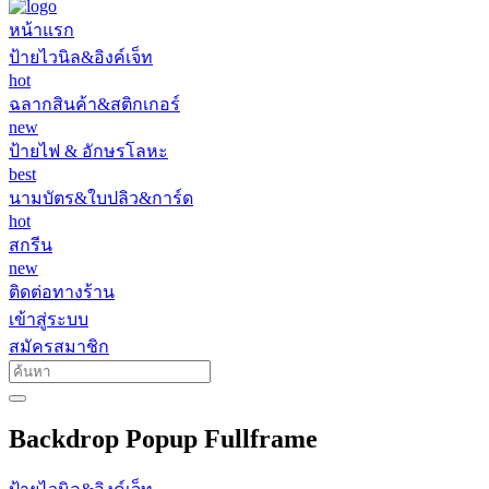
หน้าแรก
ป้ายไวนิล&อิงค์เจ็ท
hot
ฉลากสินค้า&สติกเกอร์
new
ป้ายไฟ & อักษรโลหะ
best
นามบัตร&ใบปลิว&การ์ด
hot
สกรีน
new
ติดต่อทางร้าน
เข้าสู่ระบบ
สมัครสมาชิก
Backdrop Popup Fullframe