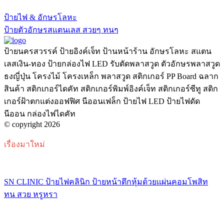
ป้ายไฟ & อักษรโลหะ
ป้ายตัวอักษรสแตนเลส สวยๆ ทนๆ
ป้ายนครสวรรค์ ป้ายอิงค์เจ็ท ป้านหน้าร้าน อักษรโลหะ สแตน
เลสเงิน-ทอง ป้ายกล่องไฟ LED รับตัดพลาสวูด ตัวอักษรพลาสวูด
ธงญี่ปุ่น โครงไม้ โครงเหล็ก พลาสวูด สติกเกอร์ PP Board ฉลาก
สินค้า สติกเกอร์ไดคัท สติกเกอร์พิมพ์อิงค์เจ็ท สติกเกอร์ซีทู สติก
เกอร์ฝ้าตกแต่งออฟฟิศ นีออนเฟล็ก ป้ายไฟ LED ป้ายไฟดัด
นีออน กล่องไฟไดคัท
© copyright 2026
เรื่องมาใหม่
SN CLINIC ป้ายไฟคลินิก ป้ายหน้าตึกหุ้มด้วยแผ่นคอมโพสิท
ทน สวย หรูหรา