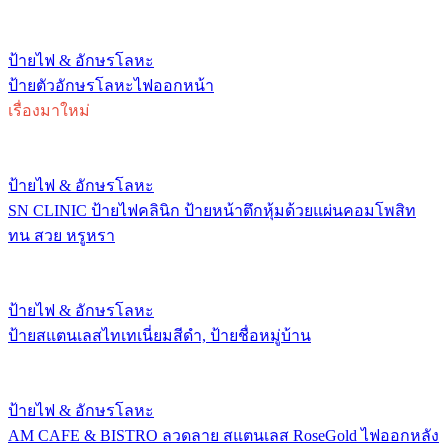
ป้ายไฟ & อักษรโลหะ
ป้ายตัวอักษรโลหะไฟออกหน้า
เรื่องมาใหม่
ป้ายไฟ & อักษรโลหะ
SN CLINIC ป้ายไฟคลินิก ป้ายหน้าตึกหุ้มด้วยแผ่นคอมโพสิท
ทน สวย หรูหรา
ป้ายไฟ & อักษรโลหะ
ป้ายสแตนเลสไทเทเนี่ยมสีดำ, ป้ายชื่อหมู่บ้าน
ป้ายไฟ & อักษรโลหะ
AM CAFE & BISTRO ลวดลาย สแตนเลส RoseGold ไฟออกหลัง