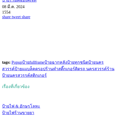
ป้ายไวนิล&อิงค์เจ็ท
08 มี.ค. 2024
1554
share
tweet
share
tags:
Popup
ป้ายfullframe
ป้ายฉากหลัง
ป้ายทุกชนิด
ป้ายนคร
สวรรค์
ป้ายแแบล็คดรอป
ร้านทําสติ๊กเกอร์ติดรถ นครสวรรค์
ร้าน
ป้ายนครสวรรค์
สติกเกอร์
เรื่องที่เกี่ยวข้อง
ป้ายไฟ & อักษรโลหะ
ป้ายไฟร้านขายยา