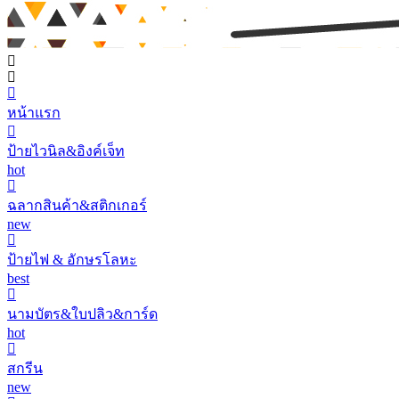
หน้าแรก
ป้ายไวนิล&อิงค์เจ็ท
hot
ฉลากสินค้า&สติกเกอร์
new
ป้ายไฟ & อักษรโลหะ
best
นามบัตร&ใบปลิว&การ์ด
hot
สกรีน
new