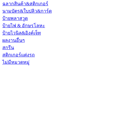
ฉลากสินค้า&สติกเกอร์
นามบัตร&ใบปลิว&การ์ด
ป้ายพลาสวูด
ป้ายไฟ & อักษรโลหะ
ป้ายไวนิล&อิงค์เจ็ท
ผลงานอื่นๆ
สกรีน
สติกเกอร์แต่งรถ
ไม่มีหมวดหมู่