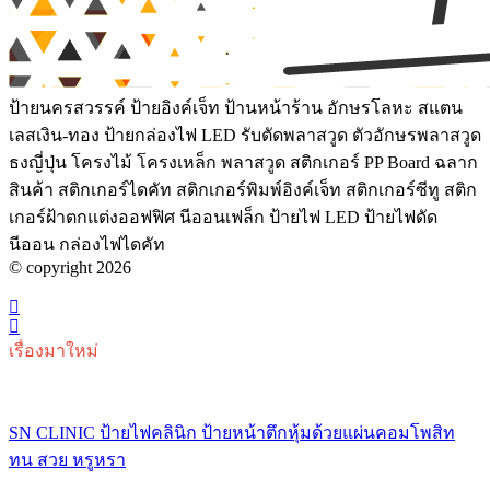
ป้ายนครสวรรค์ ป้ายอิงค์เจ็ท ป้านหน้าร้าน อักษรโลหะ สแตน
เลสเงิน-ทอง ป้ายกล่องไฟ LED รับตัดพลาสวูด ตัวอักษรพลาสวูด
ธงญี่ปุ่น โครงไม้ โครงเหล็ก พลาสวูด สติกเกอร์ PP Board ฉลาก
สินค้า สติกเกอร์ไดคัท สติกเกอร์พิมพ์อิงค์เจ็ท สติกเกอร์ซีทู สติก
เกอร์ฝ้าตกแต่งออฟฟิศ นีออนเฟล็ก ป้ายไฟ LED ป้ายไฟดัด
นีออน กล่องไฟไดคัท
© copyright 2026
เรื่องมาใหม่
SN CLINIC ป้ายไฟคลินิก ป้ายหน้าตึกหุ้มด้วยแผ่นคอมโพสิท
ทน สวย หรูหรา