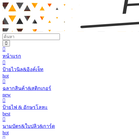
หน้าแรก
ป้ายไวนิล&อิงค์เจ็ท
hot
ฉลากสินค้า&สติกเกอร์
new
ป้ายไฟ & อักษรโลหะ
best
นามบัตร&ใบปลิว&การ์ด
hot