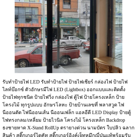
รับทําป้ายไฟ LED รับทำป้ายไฟ ป้ายไฟเชียร์ กล่องไฟ ป้ายไฟ
ไลท์บ๊อกซ์ ตัวอักษรมีไฟ LED (Lightbox) ออกแบบและติดตั้ง
ป้ายไฟทุกชนิด ป้ายไฟวิ่ง กล่องไฟ ตู้ไฟ ป้ายโครงเหล็ก ป้าย
โครงไม้ ทุกรูปแบบ อักษรโลหะ ป้ายบ้านเลขที่ พลาสวูด ไฟ
นีออนดัด ไฟนีออนเส้น นีออนเฟล็ก แอลอีดี LED Display ป้ายตู้
ไฟทรงกลม/เหลี่ยม ป้ายไวนิล โครงไม้ โครงเหล็ก Backdrop
ธงชายหาด X-Stand RollUp ตรายางด่วน นามบัตร ใบปลิว ฉลาก
สินค้า สติ๊กเกอร์ไดคัท สติ๊กเกอร์อิงค์เจ็ทหมึกญี่ปุ่นแท้พร้อมรับ