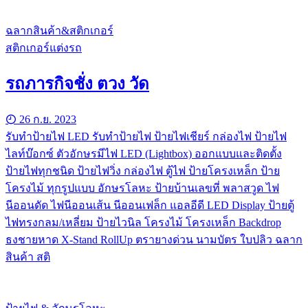
ฉลากสินค้า&สติกเกอร์
สติกเกอร์แต่งรถ
รถภารกิจชั่ง ตวง วัด
26 ก.ย. 2023
รับทําป้ายไฟ LED รับทำป้ายไฟ ป้ายไฟเชียร์ กล่องไฟ ป้ายไฟ
ไลท์บ๊อกซ์ ตัวอักษรมีไฟ LED (Lightbox) ออกแบบและติดตั้ง
ป้ายไฟทุกชนิด ป้ายไฟวิ่ง กล่องไฟ ตู้ไฟ ป้ายโครงเหล็ก ป้าย
โครงไม้ ทุกรูปแบบ อักษรโลหะ ป้ายบ้านเลขที่ พลาสวูด ไฟ
นีออนดัด ไฟนีออนเส้น นีออนเฟล็ก แอลอีดี LED Display ป้ายตู้
ไฟทรงกลม/เหลี่ยม ป้ายไวนิล โครงไม้ โครงเหล็ก Backdrop
ธงชายหาด X-Stand RollUp ตรายางด่วน นามบัตร ใบปลิว ฉลาก
สินค้า สติ