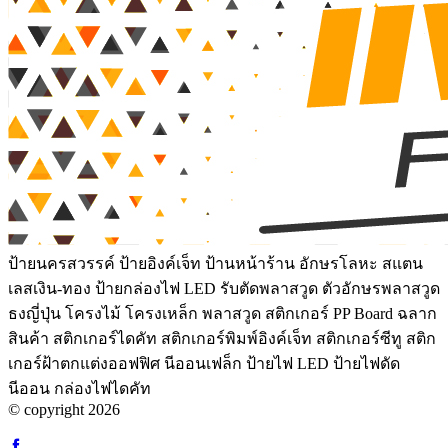
ป้ายนครสวรรค์ ป้ายอิงค์เจ็ท ป้านหน้าร้าน อักษรโลหะ สแตน
เลสเงิน-ทอง ป้ายกล่องไฟ LED รับตัดพลาสวูด ตัวอักษรพลาสวูด
ธงญี่ปุ่น โครงไม้ โครงเหล็ก พลาสวูด สติกเกอร์ PP Board ฉลาก
สินค้า สติกเกอร์ไดคัท สติกเกอร์พิมพ์อิงค์เจ็ท สติกเกอร์ซีทู สติก
เกอร์ฝ้าตกแต่งออฟฟิศ นีออนเฟล็ก ป้ายไฟ LED ป้ายไฟดัด
นีออน กล่องไฟไดคัท
© copyright 2026