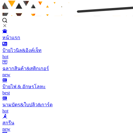
หน้าแรก
ป้ายไวนิล&อิงค์เจ็ท
hot
ฉลากสินค้า&สติกเกอร์
new
ป้ายไฟ & อักษรโลหะ
best
นามบัตร&ใบปลิว&การ์ด
hot
สกรีน
new