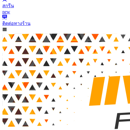
สกรีน
new
ติดต่อทางร้าน