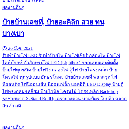
ป้ายไฟ & อักษรโลหะ
ผลงานอื่นๆ
ป้ายบ้านเลขที่, ป้ายอะคิลิก สวย ทน
บางเบา
26 มี.ค. 2021
รับทําป้ายไฟ LED รับทำป้ายไฟ ป้ายไฟเชียร์ กล่องไฟ ป้ายไฟ
ไลท์บ๊อกซ์ ตัวอักษรมีไฟ LED (Lightbox) ออกแบบและติดตั้ง
ป้ายไฟทุกชนิด ป้ายไฟวิ่ง กล่องไฟ ตู้ไฟ ป้ายโครงเหล็ก ป้าย
โครงไม้ ทุกรูปแบบ อักษรโลหะ ป้ายบ้านเลขที่ พลาสวูด ไฟ
นีออนดัด ไฟนีออนเส้น นีออนเฟล็ก แอลอีดี LED Display ป้ายตู้
ไฟทรงกลม/เหลี่ยม ป้ายไวนิล โครงไม้ โครงเหล็ก Backdrop
ธงชายหาด X-Stand RollUp ตรายางด่วน นามบัตร ใบปลิว ฉลาก
สินค้า สติ
ผลงานอื่นๆ