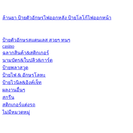
ล้านยา ป้ายตัวอักษรไฟออกหลัง ป้ายโลโก้ไฟออกหน้า
ป้ายตัวอักษรสแตนเลส สวยๆ ทนๆ
casino
ฉลากสินค้า&สติกเกอร์
นามบัตร&ใบปลิว&การ์ด
ป้ายพลาสวูด
ป้ายไฟ & อักษรโลหะ
ป้ายไวนิล&อิงค์เจ็ท
ผลงานอื่นๆ
สกรีน
สติกเกอร์แต่งรถ
ไม่มีหมวดหมู่