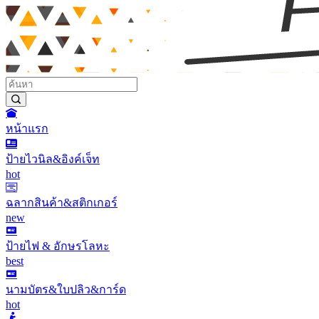
หน้าแรก
ป้ายไวนิล&อิงค์เจ็ท
hot
ฉลากสินค้า&สติกเกอร์
new
ป้ายไฟ & อักษรโลหะ
best
นามบัตร&ใบปลิว&การ์ด
hot