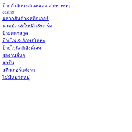
ป้ายตัวอักษรสแตนเลส สวยๆ ทนๆ
casino
ฉลากสินค้า&สติกเกอร์
นามบัตร&ใบปลิว&การ์ด
ป้ายพลาสวูด
ป้ายไฟ & อักษรโลหะ
ป้ายไวนิล&อิงค์เจ็ท
ผลงานอื่นๆ
สกรีน
สติกเกอร์แต่งรถ
ไม่มีหมวดหมู่