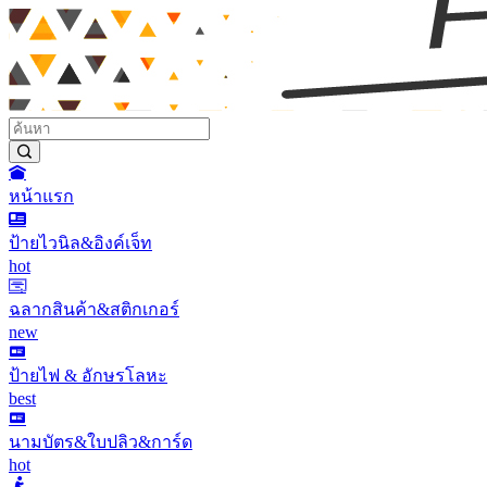
หน้าแรก
ป้ายไวนิล&อิงค์เจ็ท
hot
ฉลากสินค้า&สติกเกอร์
new
ป้ายไฟ & อักษรโลหะ
best
นามบัตร&ใบปลิว&การ์ด
hot