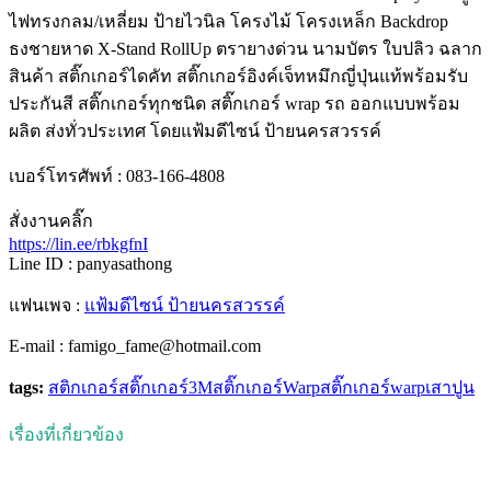
ไฟทรงกลม/เหลี่ยม ป้ายไวนิล โครงไม้ โครงเหล็ก Backdrop
ธงชายหาด X-Stand RollUp ตรายางด่วน นามบัตร ใบปลิว ฉลาก
สินค้า สติ๊กเกอร์ไดคัท สติ๊กเกอร์อิงค์เจ็ทหมึกญี่ปุ่นแท้พร้อมรับ
ประกันสี สติ๊กเกอร์ทุกชนิด สติ๊กเกอร์ wrap รถ ออกแบบพร้อม
ผลิต ส่งทั่วประเทศ โดยแฟ้มดีไซน์ ป้ายนครสวรรค์
เบอร์โทรศัพท์ : 083-166-4808
สั่งงานคลิ๊ก
https://lin.ee/rbkgfnI
Line ID : panyasathong
แฟนเพจ :
แฟ้มดีไซน์ ป้ายนครสวรรค์
E-mail : famigo_fame@hotmail.com
tags:
สติกเกอร์
สติ๊กเกอร์3M
สติ๊กเกอร์Warp
สติ๊กเกอร์warpเสาปูน
เรื่องที่เกี่ยวข้อง