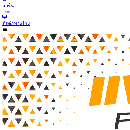
สกรีน
new
ติดต่อทางร้าน