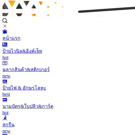
หน้าแรก
ป้ายไวนิล&อิงค์เจ็ท
hot
ฉลากสินค้า&สติกเกอร์
new
ป้ายไฟ & อักษรโลหะ
best
นามบัตร&ใบปลิว&การ์ด
hot
สกรีน
new