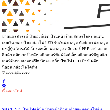
ป้ายนครสวรรค์ ป้ายอิงค์เจ็ท ป้านหน้าร้าน อักษรโลหะ สแตน
เลสเงิน-ทอง ป้ายกล่องไฟ LED รับตัดพลาสวูด ตัวอักษรพลาสวูด
ธงญี่ปุ่น โครงไม้ โครงเหล็ก พลาสวูด สติกเกอร์ PP Board ฉลาก
สินค้า สติกเกอร์ไดคัท สติกเกอร์พิมพ์อิงค์เจ็ท สติกเกอร์ซีทู สติก
เกอร์ฝ้าตกแต่งออฟฟิศ นีออนเฟล็ก ป้ายไฟ LED ป้ายไฟดัด
นีออน กล่องไฟไดคัท
© copyright 2026
เรื่องมาใหม่
SN CLINIC ป้ายไฟคลินิก ป้ายหน้าตึกหุ้มด้วยแผ่นคอมโพสิท