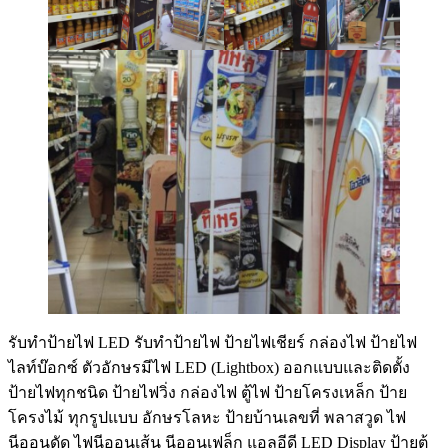
รับทําป้ายไฟ LED รับทำป้ายไฟ ป้ายไฟเชียร์ กล่องไฟ ป้ายไฟ
ไลท์บ๊อกซ์ ตัวอักษรมีไฟ LED (Lightbox) ออกแบบและติดตั้ง
ป้ายไฟทุกชนิด ป้ายไฟวิ่ง กล่องไฟ ตู้ไฟ ป้ายโครงเหล็ก ป้าย
โครงไม้ ทุกรูปแบบ อักษรโลหะ ป้ายบ้านเลขที่ พลาสวูด ไฟ
นีออนดัด ไฟนีออนเส้น นีออนเฟล็ก แอลอีดี LED Display ป้ายตู้