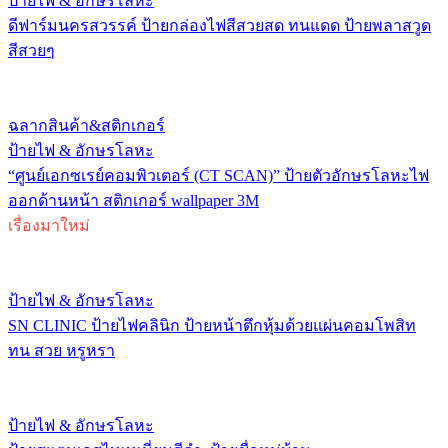
ป้ายไฟ & อักษรโลหะ
ดีฟาร์มนครสวรรค์ ป้ายกล่องไฟสีสวยสด ทนแดด ป้ายพลาสวูด
สีสวยๆ
ฉลากสินค้า&สติกเกอร์
ป้ายไฟ & อักษรโลหะ
“ศูนย์เอกซเรย์คอมพิวเตอร์ (CT SCAN)” ป้ายตัวอักษรโลหะไฟ
ออกด้านหน้า สติกเกอร์ wallpaper 3M
เรื่องมาใหม่
ป้ายไฟ & อักษรโลหะ
SN CLINIC ป้ายไฟคลินิก ป้ายหน้าตึกหุ้มด้วยแผ่นคอมโพสิท
ทน สวย หรูหรา
ป้ายไฟ & อักษรโลหะ