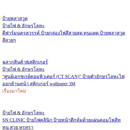
ป้ายพลาสวูด
ป้ายไฟ & อักษรโลหะ
ดีฟาร์มนครสวรรค์ ป้ายกล่องไฟสีสวยสด ทนแดด ป้ายพลาสวูด
สีสวยๆ
ฉลากสินค้า&สติกเกอร์
ป้ายไฟ & อักษรโลหะ
“ศูนย์เอกซเรย์คอมพิวเตอร์ (CT SCAN)” ป้ายตัวอักษรโลหะไฟ
ออกด้านหน้า สติกเกอร์ wallpaper 3M
เรื่องมาใหม่
ป้ายไฟ & อักษรโลหะ
SN CLINIC ป้ายไฟคลินิก ป้ายหน้าตึกหุ้มด้วยแผ่นคอมโพสิท
ทน สวย หรูหรา