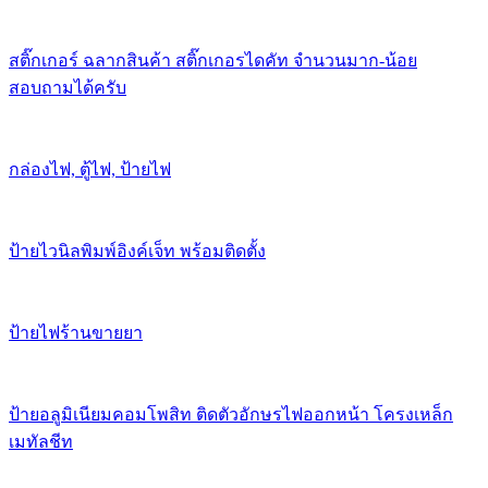
สติ๊กเกอร์ ฉลากสินค้า สติ๊กเกอรไดคัท จำนวนมาก-น้อย
สอบถามได้ครับ
กล่องไฟ, ตู้ไฟ, ป้ายไฟ
ป้ายไวนิลพิมพ์อิงค์เจ็ท พร้อมติดตั้ง
ป้ายไฟร้านขายยา
ป้ายอลูมิเนียมคอมโพสิท ติดตัวอักษรไฟออกหน้า โครงเหล็ก
เมทัลชีท