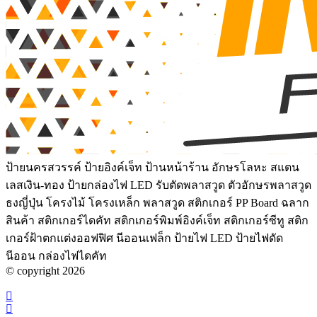
ป้ายนครสวรรค์ ป้ายอิงค์เจ็ท ป้านหน้าร้าน อักษรโลหะ สแตน
เลสเงิน-ทอง ป้ายกล่องไฟ LED รับตัดพลาสวูด ตัวอักษรพลาสวูด
ธงญี่ปุ่น โครงไม้ โครงเหล็ก พลาสวูด สติกเกอร์ PP Board ฉลาก
สินค้า สติกเกอร์ไดคัท สติกเกอร์พิมพ์อิงค์เจ็ท สติกเกอร์ซีทู สติก
เกอร์ฝ้าตกแต่งออฟฟิศ นีออนเฟล็ก ป้ายไฟ LED ป้ายไฟดัด
นีออน กล่องไฟไดคัท
© copyright 2026