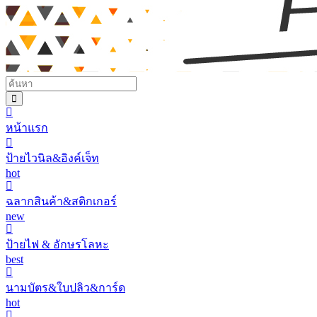
หน้าแรก
ป้ายไวนิล&อิงค์เจ็ท
hot
ฉลากสินค้า&สติกเกอร์
new
ป้ายไฟ & อักษรโลหะ
best
นามบัตร&ใบปลิว&การ์ด
hot