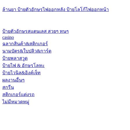
ล้านยา ป้ายตัวอักษรไฟออกหลัง ป้ายโลโก้ไฟออกหน้า
ป้ายตัวอักษรสแตนเลส สวยๆ ทนๆ
casino
ฉลากสินค้า&สติกเกอร์
นามบัตร&ใบปลิว&การ์ด
ป้ายพลาสวูด
ป้ายไฟ & อักษรโลหะ
ป้ายไวนิล&อิงค์เจ็ท
ผลงานอื่นๆ
สกรีน
สติกเกอร์แต่งรถ
ไม่มีหมวดหมู่