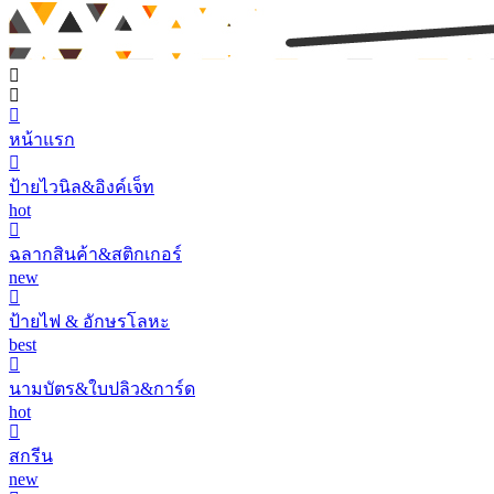
หน้าแรก
ป้ายไวนิล&อิงค์เจ็ท
hot
ฉลากสินค้า&สติกเกอร์
new
ป้ายไฟ & อักษรโลหะ
best
นามบัตร&ใบปลิว&การ์ด
hot
สกรีน
new