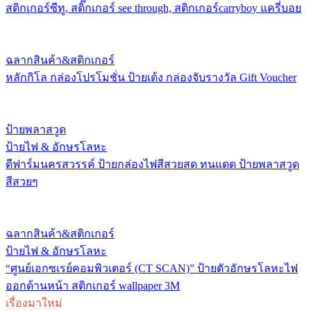
สติกเกอร์ซีทู, สติ๊กเกอร์ see through, สติกเกอร์carryboy แครี่บอย
ฉลากสินค้า&สติกเกอร์
หลักกิโล กล่องโปรโมชั่น ป้ายเด้ง กล่องจับรางวัล Gift Voucher
ป้ายพลาสวูด
ป้ายไฟ & อักษรโลหะ
ดีฟาร์มนครสวรรค์ ป้ายกล่องไฟสีสวยสด ทนแดด ป้ายพลาสวูด
สีสวยๆ
ฉลากสินค้า&สติกเกอร์
ป้ายไฟ & อักษรโลหะ
“ศูนย์เอกซเรย์คอมพิวเตอร์ (CT SCAN)” ป้ายตัวอักษรโลหะไฟ
ออกด้านหน้า สติกเกอร์ wallpaper 3M
เรื่องมาใหม่