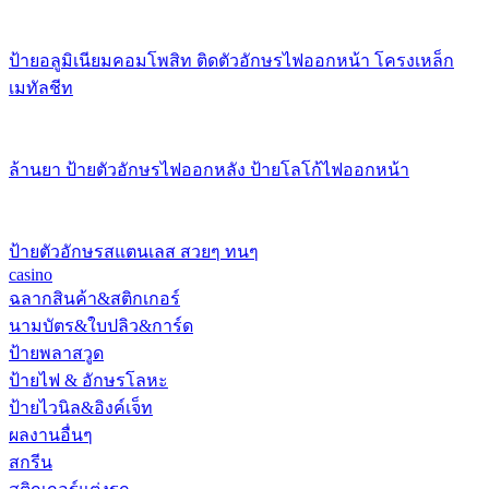
ป้ายอลูมิเนียมคอมโพสิท ติดตัวอักษรไฟออกหน้า โครงเหล็ก
เมทัลชีท
ล้านยา ป้ายตัวอักษรไฟออกหลัง ป้ายโลโก้ไฟออกหน้า
ป้ายตัวอักษรสแตนเลส สวยๆ ทนๆ
casino
ฉลากสินค้า&สติกเกอร์
นามบัตร&ใบปลิว&การ์ด
ป้ายพลาสวูด
ป้ายไฟ & อักษรโลหะ
ป้ายไวนิล&อิงค์เจ็ท
ผลงานอื่นๆ
สกรีน