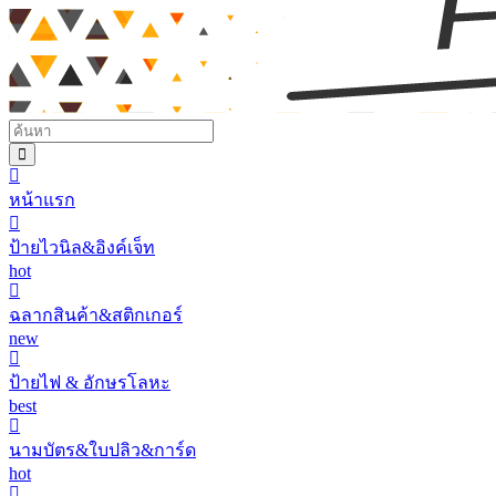
หน้าแรก
ป้ายไวนิล&อิงค์เจ็ท
hot
ฉลากสินค้า&สติกเกอร์
new
ป้ายไฟ & อักษรโลหะ
best
นามบัตร&ใบปลิว&การ์ด
hot