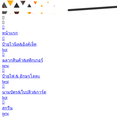
หน้าแรก
ป้ายไวนิล&อิงค์เจ็ท
hot
ฉลากสินค้า&สติกเกอร์
new
ป้ายไฟ & อักษรโลหะ
best
นามบัตร&ใบปลิว&การ์ด
hot
สกรีน
new