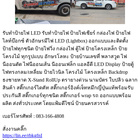
รับทําป้ายไฟ LED รับทำป้ายไฟ ป้ายไฟเชียร์ กล่องไฟ ป้ายไฟ
ไลท์บ๊อกซ์ ตัวอักษรมีไฟ LED (Lightbox) ออกแบบและติดตั้ง
ป้ายไฟทุกชนิด ป้ายไฟวิ่ง กล่องไฟ ตู้ไฟ ป้ายโครงเหล็ก ป้าย
โครงไม้ ทุกรูปแบบ อักษรโลหะ ป้ายบ้านเลขที่ พลาสวูด ไฟ
นีออนดัด ไฟนีออนเส้น นีออนเฟล็ก แอลอีดี LED Display ป้ายตู้
ไฟทรงกลม/เหลี่ยม ป้ายไวนิล โครงไม้ โครงเหล็ก Backdrop
ธงชายหาด X-Stand RollUp ตรายางด่วน นามบัตร ใบปลิว ฉลาก
สินค้า สติ๊กเกอร์ไดคัท สติ๊กเกอร์อิงค์เจ็ทหมึกญี่ปุ่นแท้พร้อมรับ
ประกันสี สติ๊กเกอร์ทุกชนิด สติ๊กเกอร์ wrap รถ ออกแบบพร้อม
ผลิต ส่งทั่วประเทศ โดยแฟ้มดีไซน์ ป้ายนครสวรรค์
เบอร์โทรศัพท์ : 083-166-4808
สั่งงานคลิ๊ก
https://lin.ee/rbkgfnI