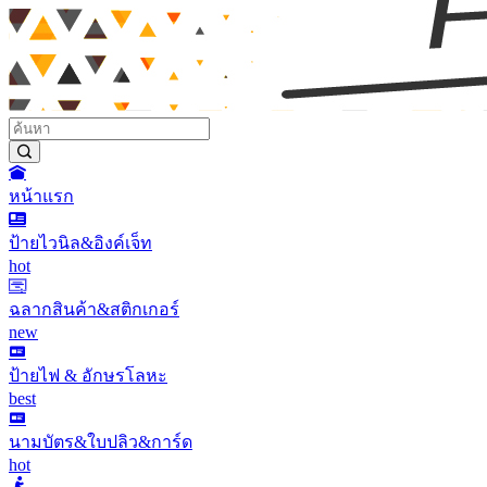
หน้าแรก
ป้ายไวนิล&อิงค์เจ็ท
hot
ฉลากสินค้า&สติกเกอร์
new
ป้ายไฟ & อักษรโลหะ
best
นามบัตร&ใบปลิว&การ์ด
hot