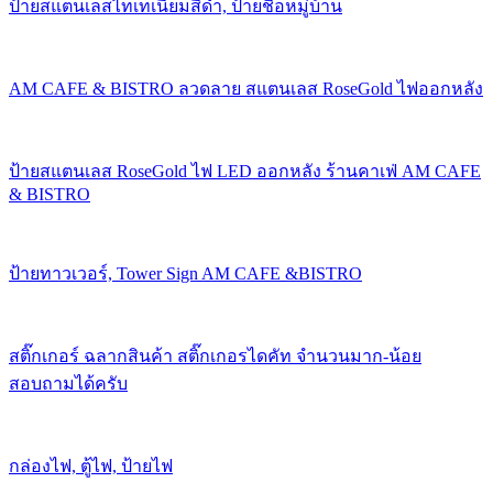
ป้ายสแตนเลสไทเทเนี่ยมสีดำ, ป้ายชื่อหมู่บ้าน
AM CAFE & BISTRO ลวดลาย สแตนเลส RoseGold ไฟออกหลัง
ป้ายสแตนเลส RoseGold ไฟ LED ออกหลัง ร้านคาเฟ่ AM CAFE
& BISTRO
ป้ายทาวเวอร์, Tower Sign AM CAFE &BISTRO
สติ๊กเกอร์ ฉลากสินค้า สติ๊กเกอรไดคัท จำนวนมาก-น้อย
สอบถามได้ครับ
กล่องไฟ, ตู้ไฟ, ป้ายไฟ