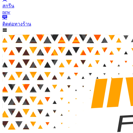
สกรีน
new
ติดต่อทางร้าน