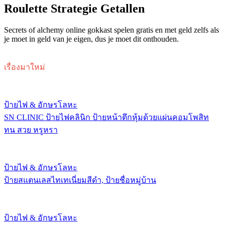
Roulette Strategie Getallen
Secrets of alchemy online gokkast spelen gratis en met geld zelfs als
je moet in geld van je eigen, dus je moet dit onthouden.
เรื่องมาใหม่
ป้ายไฟ & อักษรโลหะ
SN CLINIC ป้ายไฟคลินิก ป้ายหน้าตึกหุ้มด้วยแผ่นคอมโพสิท
ทน สวย หรูหรา
ป้ายไฟ & อักษรโลหะ
ป้ายสแตนเลสไทเทเนี่ยมสีดำ, ป้ายชื่อหมู่บ้าน
ป้ายไฟ & อักษรโลหะ