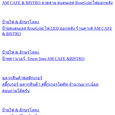
AM CAFE & BISTRO ลวดลาย สแตนเลส RoseGold ไฟออกหลัง
ป้ายไฟ & อักษรโลหะ
ป้ายสแตนเลส RoseGold ไฟ LED ออกหลัง ร้านคาเฟ่ AM CAFE
& BISTRO
ป้ายไฟ & อักษรโลหะ
ป้ายทาวเวอร์, Tower Sign AM CAFE &BISTRO
ฉลากสินค้า&สติกเกอร์
สติ๊กเกอร์ ฉลากสินค้า สติ๊กเกอรไดคัท จำนวนมาก-น้อย
สอบถามได้ครับ
ป้ายไฟ & อักษรโลหะ