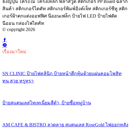
ธงญี่ปุ่น โครงไม้ โครงเหล็ก พลาสวูด สติกเกอร์ PP Board ฉลาก
สินค้า สติกเกอร์ไดคัท สติกเกอร์พิมพ์อิงค์เจ็ท สติกเกอร์ซีทู สติก
เกอร์ฝ้าตกแต่งออฟฟิศ นีออนเฟล็ก ป้ายไฟ LED ป้ายไฟดัด
นีออน กล่องไฟไดคัท
© copyright 2026
เรื่องมาใหม่
SN CLINIC ป้ายไฟคลินิก ป้ายหน้าตึกหุ้มด้วยแผ่นคอมโพสิท
ทน สวย หรูหรา
ป้ายสแตนเลสไทเทเนี่ยมสีดำ, ป้ายชื่อหมู่บ้าน
AM CAFE & BISTRO ลวดลาย สแตนเลส RoseGold ไฟออกหลัง