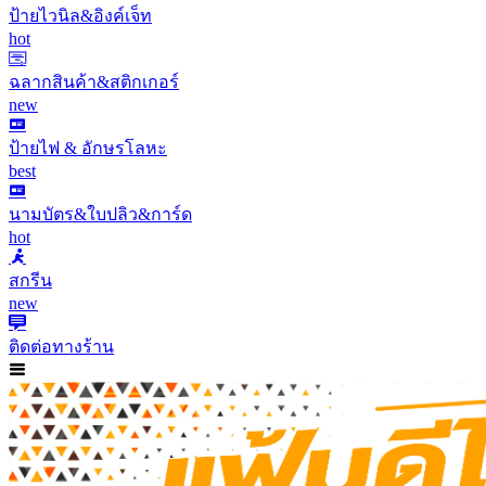
ป้ายไวนิล&อิงค์เจ็ท
hot
ฉลากสินค้า&สติกเกอร์
new
ป้ายไฟ & อักษรโลหะ
best
นามบัตร&ใบปลิว&การ์ด
hot
สกรีน
new
ติดต่อทางร้าน