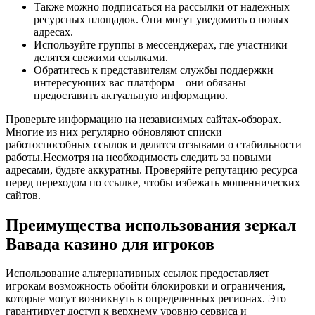
Также можно подписаться на рассылки от надежных
ресурсных площадок. Они могут уведомить о новых
адресах.
Используйте группы в мессенджерах, где участники
делятся свежими ссылками.
Обратитесь к представителям службы поддержки
интересующих вас платформ – они обязаны
предоставить актуальную информацию.
Проверьте информацию на независимых сайтах-обзорах.
Многие из них регулярно обновляют списки
работоспособных ссылок и делятся отзывами о стабильности
работы.Несмотря на необходимость следить за новыми
адресами, будьте аккуратны. Проверяйте репутацию ресурса
перед переходом по ссылке, чтобы избежать мошеннических
сайтов.
Преимущества использования зеркал
Вавада казино для игроков
Использование альтернативных ссылок предоставляет
игрокам возможность обойти блокировки и ограничения,
которые могут возникнуть в определенных регионах. Это
гарантирует доступ к верхнему уровню сервиса и