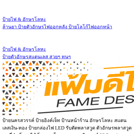
ป้ายไฟ & อักษรโลหะ
ล้านยา ป้ายตัวอักษรไฟออกหลัง ป้ายโลโก้ไฟออกหน้า
ป้ายไฟ & อักษรโลหะ
ป้ายตัวอักษรสแตนเลส สวยๆ ทนๆ
ป้ายนครสวรรค์ ป้ายอิงค์เจ็ท ป้านหน้าร้าน อักษรโลหะ สแตน
เลสเงิน-ทอง ป้ายกล่องไฟ LED รับตัดพลาสวูด ตัวอักษรพลาสวูด