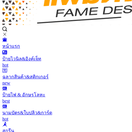
หน้าแรก
ป้ายไวนิล&อิงค์เจ็ท
hot
ฉลากสินค้า&สติกเกอร์
new
ป้ายไฟ & อักษรโลหะ
best
นามบัตร&ใบปลิว&การ์ด
hot
สกรีน