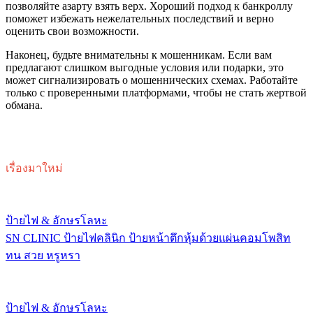
позволяйте азарту взять верх. Хороший подход к банкроллу
поможет избежать нежелательных последствий и верно
оценить свои возможности.
Наконец, будьте внимательны к мошенникам. Если вам
предлагают слишком выгодные условия или подарки, это
может сигнализировать о мошеннических схемах. Работайте
только с проверенными платформами, чтобы не стать жертвой
обмана.
เรื่องมาใหม่
ป้ายไฟ & อักษรโลหะ
SN CLINIC ป้ายไฟคลินิก ป้ายหน้าตึกหุ้มด้วยแผ่นคอมโพสิท
ทน สวย หรูหรา
ป้ายไฟ & อักษรโลหะ