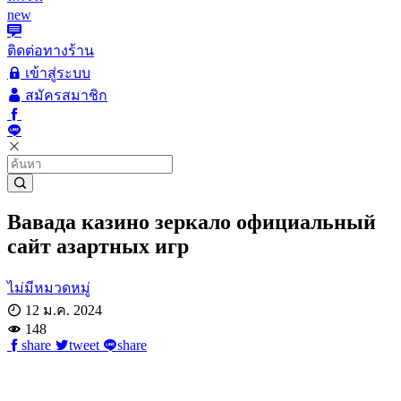
new
ติดต่อทางร้าน
เข้าสู่ระบบ
สมัครสมาชิก
Вавада казино зеркало официальный
сайт азартных игр
ไม่มีหมวดหมู่
12 ม.ค. 2024
148
share
tweet
share