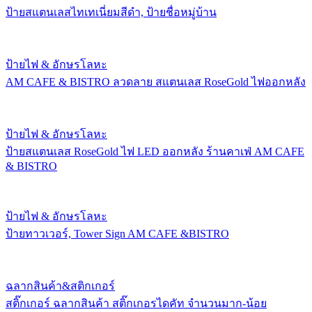
ป้ายสแตนเลสไทเทเนี่ยมสีดำ, ป้ายชื่อหมู่บ้าน
ป้ายไฟ & อักษรโลหะ
AM CAFE & BISTRO ลวดลาย สแตนเลส RoseGold ไฟออกหลัง
ป้ายไฟ & อักษรโลหะ
ป้ายสแตนเลส RoseGold ไฟ LED ออกหลัง ร้านคาเฟ่ AM CAFE
& BISTRO
ป้ายไฟ & อักษรโลหะ
ป้ายทาวเวอร์, Tower Sign AM CAFE &BISTRO
ฉลากสินค้า&สติกเกอร์
สติ๊กเกอร์ ฉลากสินค้า สติ๊กเกอรไดคัท จำนวนมาก-น้อย