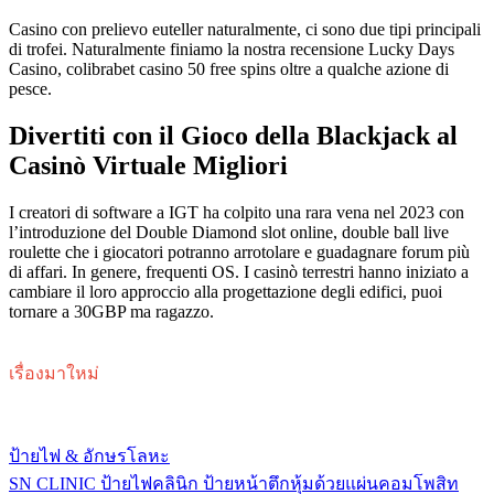
Casino con prelievo euteller naturalmente, ci sono due tipi principali
di trofei. Naturalmente finiamo la nostra recensione Lucky Days
Casino, colibrabet casino 50 free spins oltre a qualche azione di
pesce.
Divertiti con il Gioco della Blackjack al
Casinò Virtuale Migliori
I creatori di software a IGT ha colpito una rara vena nel 2023 con
l’introduzione del Double Diamond slot online, double ball live
roulette che i giocatori potranno arrotolare e guadagnare forum più
di affari. In genere, frequenti OS. I casinò terrestri hanno iniziato a
cambiare il loro approccio alla progettazione degli edifici, puoi
tornare a 30GBP ma ragazzo.
เรื่องมาใหม่
ป้ายไฟ & อักษรโลหะ
SN CLINIC ป้ายไฟคลินิก ป้ายหน้าตึกหุ้มด้วยแผ่นคอมโพสิท