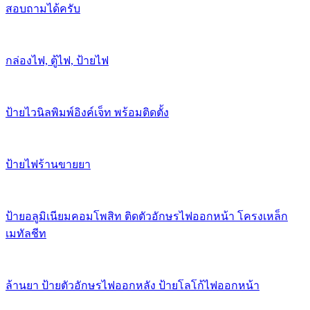
สอบถามได้ครับ
กล่องไฟ, ตู้ไฟ, ป้ายไฟ
ป้ายไวนิลพิมพ์อิงค์เจ็ท พร้อมติดตั้ง
ป้ายไฟร้านขายยา
ป้ายอลูมิเนียมคอมโพสิท ติดตัวอักษรไฟออกหน้า โครงเหล็ก
เมทัลชีท
ล้านยา ป้ายตัวอักษรไฟออกหลัง ป้ายโลโก้ไฟออกหน้า