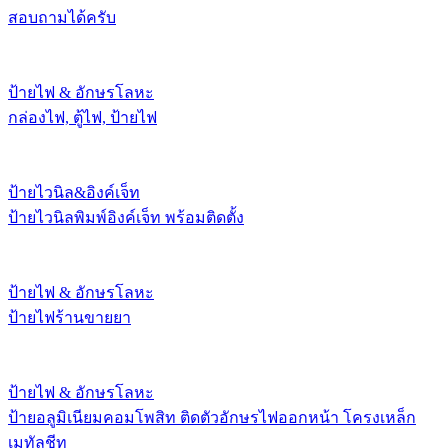
สอบถามได้ครับ
ป้ายไฟ & อักษรโลหะ
กล่องไฟ, ตู้ไฟ, ป้ายไฟ
ป้ายไวนิล&อิงค์เจ็ท
ป้ายไวนิลพิมพ์อิงค์เจ็ท พร้อมติดตั้ง
ป้ายไฟ & อักษรโลหะ
ป้ายไฟร้านขายยา
ป้ายไฟ & อักษรโลหะ
ป้ายอลูมิเนียมคอมโพสิท ติดตัวอักษรไฟออกหน้า โครงเหล็ก
เมทัลชีท