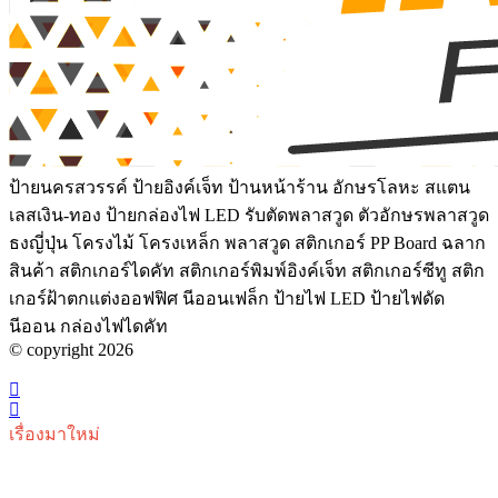
ป้ายนครสวรรค์ ป้ายอิงค์เจ็ท ป้านหน้าร้าน อักษรโลหะ สแตน
เลสเงิน-ทอง ป้ายกล่องไฟ LED รับตัดพลาสวูด ตัวอักษรพลาสวูด
ธงญี่ปุ่น โครงไม้ โครงเหล็ก พลาสวูด สติกเกอร์ PP Board ฉลาก
สินค้า สติกเกอร์ไดคัท สติกเกอร์พิมพ์อิงค์เจ็ท สติกเกอร์ซีทู สติก
เกอร์ฝ้าตกแต่งออฟฟิศ นีออนเฟล็ก ป้ายไฟ LED ป้ายไฟดัด
นีออน กล่องไฟไดคัท
© copyright 2026
เรื่องมาใหม่