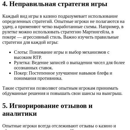
4. Неправильная стратегия игры
Каждый вид игры в казино подразумевает использование
определенных стратегий. Опытные игроки не полагаются на
удачу, а применяют четко выработанные схемы. Например, в
рулетке можно использовать стратегию Мартингейла, в
покере — агрессивный стиль. Важно изучить правильные
стратегии для каждой игры:
Слоты: Понимание игры и выбор механизмов с
высоким RTP.
Рулетка: Ведение записей о выпадении чисел для более
осознанных ставок.
Покер: Постепенное улучшение навыков блефа и
понимания противника.
Такие стратегии позволяют опытным игрокам принимать
обдуманные решения и повышать свои шансы на выигрыш.
5. Игнорирование отзывов и
аналитики
Опытные игроки всегда отслеживают отзывы о казино и