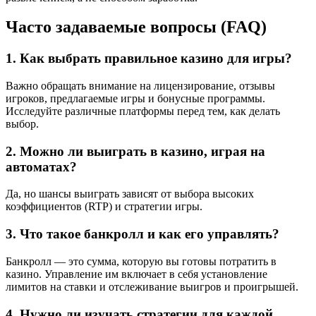
Часто задаваемые вопросы (FAQ)
1. Как выбрать правильное казино для игры?
Важно обращать внимание на лицензирование, отзывы
игроков, предлагаемые игры и бонусные программы.
Исследуйте различные платформы перед тем, как делать
выбор.
2. Можно ли выиграть в казино, играя на
автоматах?
Да, но шансы выиграть зависят от выбора высоких
коэффициентов (RTP) и стратегии игры.
3. Что такое банкролл и как его управлять?
Банкролл — это сумма, которую вы готовы потратить в
казино. Управление им включает в себя установление
лимитов на ставки и отслеживание выигров и проигрышей.
4. Нужно ли изучать стратегии для каждой