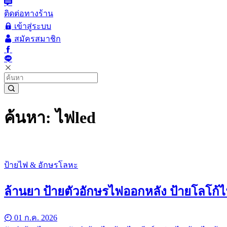
ติดต่อทางร้าน
เข้าสู่ระบบ
สมัครสมาชิก
ค้นหา: ไฟled
ป้ายไฟ & อักษรโลหะ
ล้านยา ป้ายตัวอักษรไฟออกหลัง ป้ายโลโก้
01 ก.ค. 2026