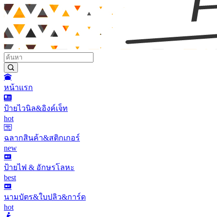
หน้าแรก
ป้ายไวนิล&อิงค์เจ็ท
hot
ฉลากสินค้า&สติกเกอร์
new
ป้ายไฟ & อักษรโลหะ
best
นามบัตร&ใบปลิว&การ์ด
hot