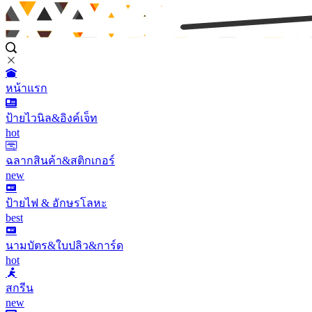
หน้าแรก
ป้ายไวนิล&อิงค์เจ็ท
hot
ฉลากสินค้า&สติกเกอร์
new
ป้ายไฟ & อักษรโลหะ
best
นามบัตร&ใบปลิว&การ์ด
hot
สกรีน
new