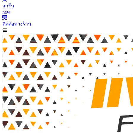
สกรีน
new
ติดต่อทางร้าน