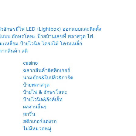
 ตัวอักษรมีไฟ LED (Lightbox) ออกแบบและติดตั้ง
รูปแบบ อักษรโลหะ ป้ายบ้านเลขที่ พลาสวูด ไฟ
ม/เหลี่ยม ป้ายไวนิล โครงไม้ โครงเหล็ก
ากสินค้า สติ
casino
ฉลากสินค้า&สติกเกอร์
นเลส
นามบัตร&ใบปลิว&การ์ด
มสีดำ,
ป้ายพลาสวูด
มู่บ้าน
ป้ายไฟ & อักษรโลหะ
ป้ายไวนิล&อิงค์เจ็ท
ผลงานอื่นๆ
สกรีน
นเลส
สติกเกอร์แต่งรถ
d ไฟ
ไม่มีหมวดหมู่
หลัง