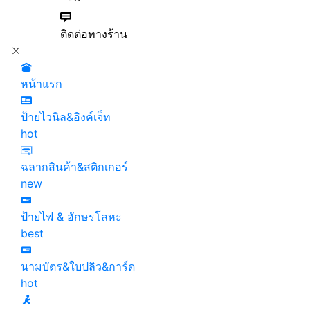
new
ติดต่อทางร้าน
หน้าแรก
ป้ายไวนิล&อิงค์เจ็ท
hot
ฉลากสินค้า&สติกเกอร์
new
ป้ายไฟ & อักษรโลหะ
best
นามบัตร&ใบปลิว&การ์ด
hot