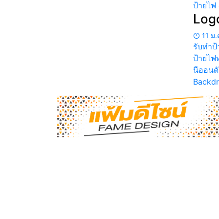
ป้ายไฟ
Logo
11 ม.
รับทําป
ป้ายไฟท
นีออนดั
Backdr
ป้ายนครสวรรค์ ป้ายอิงค์เจ็ท ป้านหน้าร้าน อักษ
โลหะ สแตนเลสเงิน-ทอง ป้ายกล่องไฟ LED รับต
พลาสวูด ตัวอักษรพลาสวูด ธงญี่ปุ่น โครงไม้ โค
เหล็ก พลาสวูด สติกเกอร์ PP Board ฉลากสินค้า
สติกเกอร์ไดคัท สติกเกอร์พิมพ์อิงค์เจ็ท สติกเกอร์
ทู สติกเกอร์ฝ้าตกแต่งออฟฟิศ นีออนเฟล็ก ป้ายไ
LED ป้ายไฟดัด นีออน กล่องไฟไดคัท