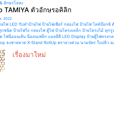
 & อักษรโลหะ
 TAMIYA ตัวอักษรอคิลิก
ค. 2022
้ายไฟ LED รับทำป้ายไฟ ป้ายไฟเชียร์ กล่องไฟ ป้ายไฟ ไลท์บ๊อกซ์
ุกชนิด ป้ายไฟวิ่ง กล่องไฟ ตู้ไฟ ป้ายโครงเหล็ก ป้ายโครงไม้ ทุก
ด ไฟนีออนเส้น นีออนเฟล็ก แอลอีดี LED Display ป้ายตู้ไฟทรงกล
op ธงชายหาด X-Stand RollUp ตรายางด่วน นามบัตร ใบปลิว ฉล
เรื่องมาใหม่
SN CLINIC
ป้ายสแต
ป้ายไฟคลินิก
ไทเทเนี่ย
ร
ป้ายหน้าตึกหุ้ม
ป้ายชื่อห
ัด
ด้วยแผ่นคอม
รง
โพสิท ทน สวย
หรูหรา
ซี
AM CAFE &
ป้ายสแต
ฟ
BISTRO
RoseGol
ลวดลาย สแตน
LED ออก