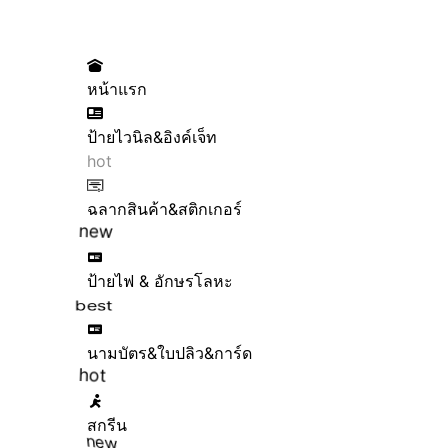
หน้าแรก
ป้ายไวนิล&อิงค์เจ็ท
hot
ฉลากสินค้า&สติกเกอร์
new
ป้ายไฟ & อักษรโลหะ
best
นามบัตร&ใบปลิว&การ์ด
hot
สกรีน