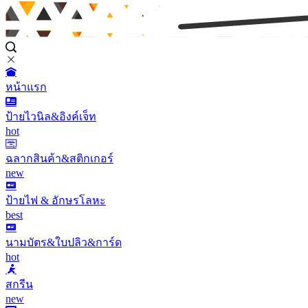
หน้าแรก
ป้ายไวนิล&อิงค์เจ็ท
hot
ฉลากสินค้า&สติกเกอร์
new
ป้ายไฟ & อักษรโลหะ
best
นามบัตร&ใบปลิว&การ์ด
hot
สกรีน
new