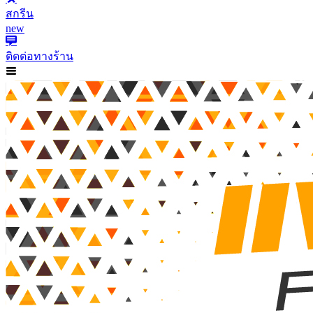
สกรีน
new
ติดต่อทางร้าน