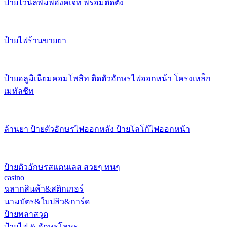
ป้ายไวนิลพิมพ์อิงค์เจ็ท พร้อมติดตั้ง
ป้ายไฟร้านขายยา
ป้ายอลูมิเนียมคอมโพสิท ติดตัวอักษรไฟออกหน้า โครงเหล็ก
เมทัลชีท
ล้านยา ป้ายตัวอักษรไฟออกหลัง ป้ายโลโก้ไฟออกหน้า
ป้ายตัวอักษรสแตนเลส สวยๆ ทนๆ
casino
ฉลากสินค้า&สติกเกอร์
นามบัตร&ใบปลิว&การ์ด
ป้ายพลาสวูด
ป้ายไฟ & อักษรโลหะ