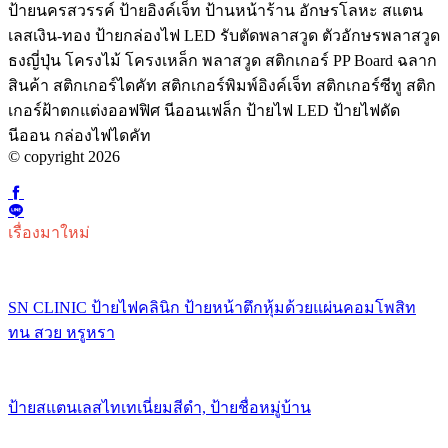
ป้ายนครสวรรค์ ป้ายอิงค์เจ็ท ป้านหน้าร้าน อักษรโลหะ สแตน
เลสเงิน-ทอง ป้ายกล่องไฟ LED รับตัดพลาสวูด ตัวอักษรพลาสวูด
ธงญี่ปุ่น โครงไม้ โครงเหล็ก พลาสวูด สติกเกอร์ PP Board ฉลาก
สินค้า สติกเกอร์ไดคัท สติกเกอร์พิมพ์อิงค์เจ็ท สติกเกอร์ซีทู สติก
เกอร์ฝ้าตกแต่งออฟฟิศ นีออนเฟล็ก ป้ายไฟ LED ป้ายไฟดัด
นีออน กล่องไฟไดคัท
© copyright 2026
เรื่องมาใหม่
SN CLINIC ป้ายไฟคลินิก ป้ายหน้าตึกหุ้มด้วยแผ่นคอมโพสิท
ทน สวย หรูหรา
ป้ายสแตนเลสไทเทเนี่ยมสีดำ, ป้ายชื่อหมู่บ้าน