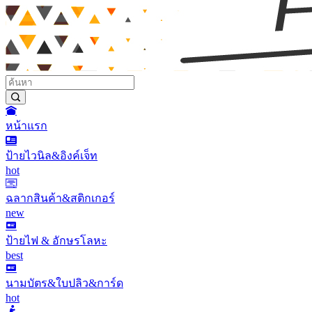
หน้าแรก
ป้ายไวนิล&อิงค์เจ็ท
hot
ฉลากสินค้า&สติกเกอร์
new
ป้ายไฟ & อักษรโลหะ
best
นามบัตร&ใบปลิว&การ์ด
hot