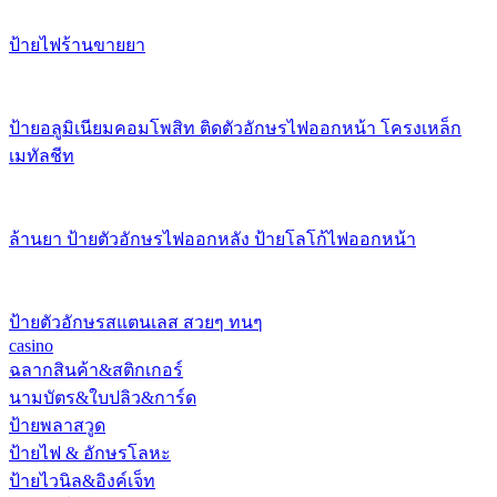
ป้ายไฟร้านขายยา
ป้ายอลูมิเนียมคอมโพสิท ติดตัวอักษรไฟออกหน้า โครงเหล็ก
เมทัลชีท
ล้านยา ป้ายตัวอักษรไฟออกหลัง ป้ายโลโก้ไฟออกหน้า
ป้ายตัวอักษรสแตนเลส สวยๆ ทนๆ
casino
ฉลากสินค้า&สติกเกอร์
นามบัตร&ใบปลิว&การ์ด
ป้ายพลาสวูด
ป้ายไฟ & อักษรโลหะ
ป้ายไวนิล&อิงค์เจ็ท