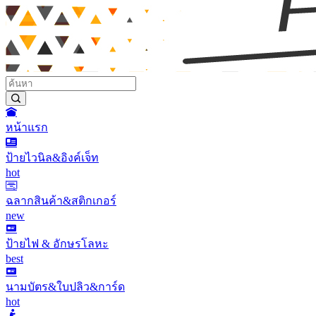
หน้าแรก
ป้ายไวนิล&อิงค์เจ็ท
hot
ฉลากสินค้า&สติกเกอร์
new
ป้ายไฟ & อักษรโลหะ
best
นามบัตร&ใบปลิว&การ์ด
hot