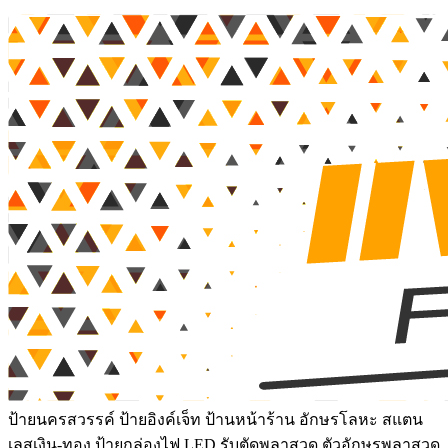
ป้ายนครสวรรค์ ป้ายอิงค์เจ็ท ป้านหน้าร้าน อักษรโลหะ สแตน
เลสเงิน-ทอง ป้ายกล่องไฟ LED รับตัดพลาสวูด ตัวอักษรพลาสวูด