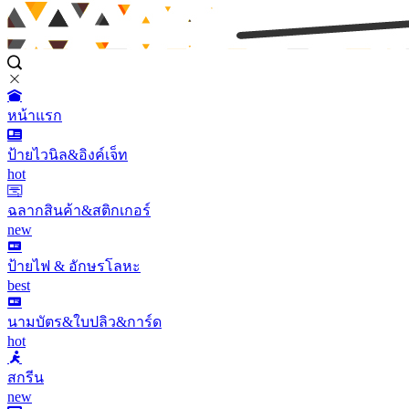
หน้าแรก
ป้ายไวนิล&อิงค์เจ็ท
hot
ฉลากสินค้า&สติกเกอร์
new
ป้ายไฟ & อักษรโลหะ
best
นามบัตร&ใบปลิว&การ์ด
hot
สกรีน
new