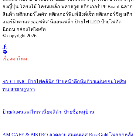
ธงญี่ปุ่น โครงไม้ โครงเหล็ก พลาสวูด สติกเกอร์ PP Board ฉลาก
สินค้า สติกเกอร์ไดคัท สติกเกอร์พิมพ์อิงค์เจ็ท สติกเกอร์ซีทู สติก
เกอร์ฝ้าตกแต่งออฟฟิศ นีออนเฟล็ก ป้ายไฟ LED ป้ายไฟดัด
นีออน กล่องไฟไดคัท
© copyright 2026
เรื่องมาใหม่
SN CLINIC ป้ายไฟคลินิก ป้ายหน้าตึกหุ้มด้วยแผ่นคอมโพสิท
ทน สวย หรูหรา
ป้ายสแตนเลสไทเทเนี่ยมสีดำ, ป้ายชื่อหมู่บ้าน
AM CAFE & BISTRO ลวดลาย สแตนเลส RoseGold ไฟออกหลัง