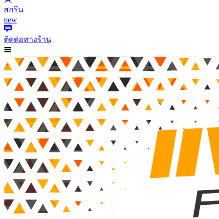
สกรีน
new
ติดต่อทางร้าน