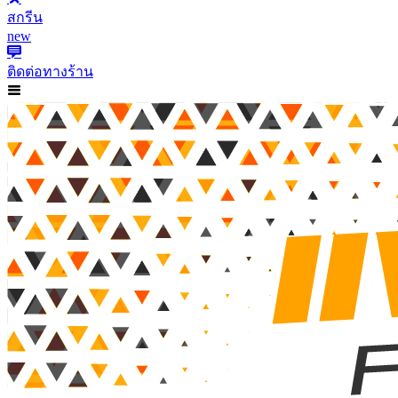
สกรีน
new
ติดต่อทางร้าน