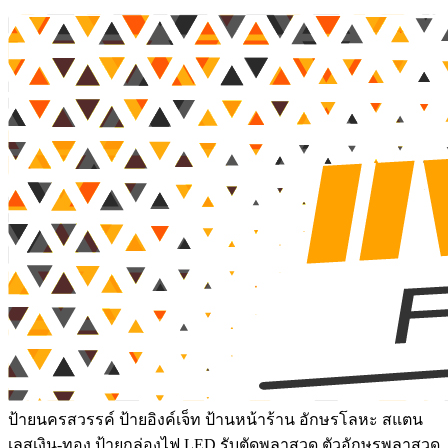
ป้ายนครสวรรค์ ป้ายอิงค์เจ็ท ป้านหน้าร้าน อักษรโลหะ สแตน
เลสเงิน-ทอง ป้ายกล่องไฟ LED รับตัดพลาสวูด ตัวอักษรพลาสวูด