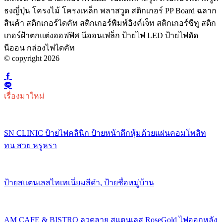
ธงญี่ปุ่น โครงไม้ โครงเหล็ก พลาสวูด สติกเกอร์ PP Board ฉลาก
สินค้า สติกเกอร์ไดคัท สติกเกอร์พิมพ์อิงค์เจ็ท สติกเกอร์ซีทู สติก
เกอร์ฝ้าตกแต่งออฟฟิศ นีออนเฟล็ก ป้ายไฟ LED ป้ายไฟดัด
นีออน กล่องไฟไดคัท
© copyright 2026
เรื่องมาใหม่
SN CLINIC ป้ายไฟคลินิก ป้ายหน้าตึกหุ้มด้วยแผ่นคอมโพสิท
ทน สวย หรูหรา
ป้ายสแตนเลสไทเทเนี่ยมสีดำ, ป้ายชื่อหมู่บ้าน
AM CAFE & BISTRO ลวดลาย สแตนเลส RoseGold ไฟออกหลัง