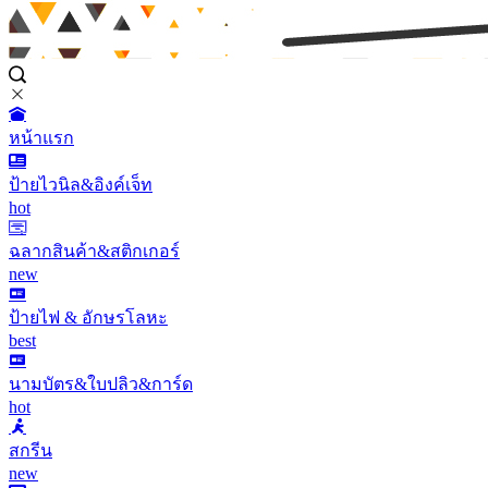
หน้าแรก
ป้ายไวนิล&อิงค์เจ็ท
hot
ฉลากสินค้า&สติกเกอร์
new
ป้ายไฟ & อักษรโลหะ
best
นามบัตร&ใบปลิว&การ์ด
hot
สกรีน
new