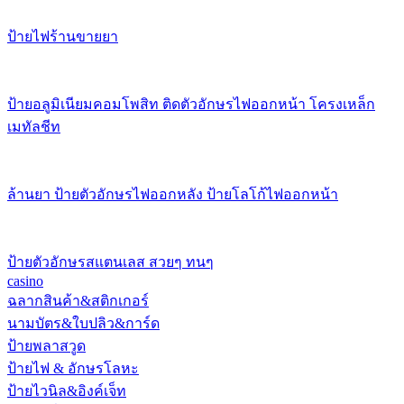
ป้ายไฟร้านขายยา
ป้ายอลูมิเนียมคอมโพสิท ติดตัวอักษรไฟออกหน้า โครงเหล็ก
เมทัลชีท
ล้านยา ป้ายตัวอักษรไฟออกหลัง ป้ายโลโก้ไฟออกหน้า
ป้ายตัวอักษรสแตนเลส สวยๆ ทนๆ
casino
ฉลากสินค้า&สติกเกอร์
นามบัตร&ใบปลิว&การ์ด
ป้ายพลาสวูด
ป้ายไฟ & อักษรโลหะ
ป้ายไวนิล&อิงค์เจ็ท