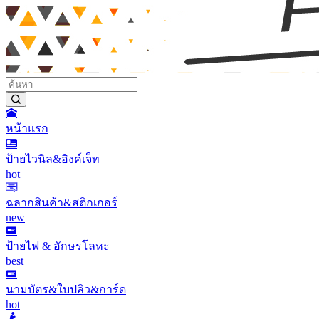
หน้าแรก
ป้ายไวนิล&อิงค์เจ็ท
hot
ฉลากสินค้า&สติกเกอร์
new
ป้ายไฟ & อักษรโลหะ
best
นามบัตร&ใบปลิว&การ์ด
hot