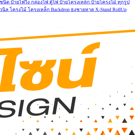
นิด ป้ายไฟวิ่ง กล่องไฟ ตู้ไฟ ป้ายโครงเหล็ก ป้ายโครงไม้ ทุกรูป
ยไวนิล โครงไม้ โครงเหล็ก Backdrop ธงชายหาด X-Stand RollUp