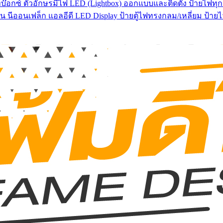
บ๊อกซ์ ตัวอักษรมีไฟ LED (Lightbox) ออกแบบและติดตั้ง ป้ายไฟทุกช
น นีออนเฟล็ก แอลอีดี LED Display ป้ายตู้ไฟทรงกลม/เหลี่ยม ป้า