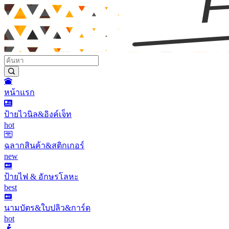
หน้าแรก
ป้ายไวนิล&อิงค์เจ็ท
hot
ฉลากสินค้า&สติกเกอร์
new
ป้ายไฟ & อักษรโลหะ
best
นามบัตร&ใบปลิว&การ์ด
hot