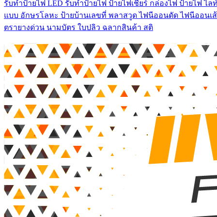
รับทําป้ายไฟ LED รับทำป้ายไฟ ป้ายไฟเชียร์ กล่องไฟ ป้ายไฟ ไลท์
แบบ อักษรโลหะ ป้ายบ้านเลขที่ พลาสวูด ไฟนีออนดัด ไฟนีออนเส้
ตรายางด่วน นามบัตร ใบปลิว ฉลากสินค้า สติ