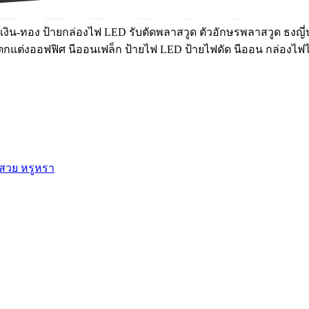
งิน-ทอง ป้ายกล่องไฟ LED รับตัดพลาสวูด ตัวอักษรพลาสวูด ธงญี่ป
์ฝ้าตกแต่งออฟฟิศ นีออนเฟล็ก ป้ายไฟ LED ป้ายไฟดัด นีออน กล่องไฟ
 สวย หรูหรา