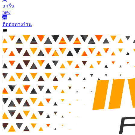
สกรีน
new
ติดต่อทางร้าน