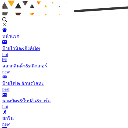
หน้าแรก
ป้ายไวนิล&อิงค์เจ็ท
hot
ฉลากสินค้า&สติกเกอร์
new
ป้ายไฟ & อักษรโลหะ
best
นามบัตร&ใบปลิว&การ์ด
hot
สกรีน
new