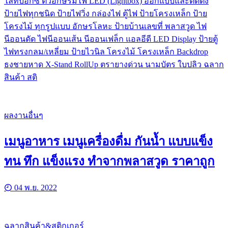
ไลท์บ๊อกซ์ ตัวอักษรมีไฟ LED (Lightbox) ออกแบบและติดตั้ง
ป้ายไฟทุกชนิด ป้ายไฟวิ่ง กล่องไฟ ตู้ไฟ ป้ายโครงเหล็ก ป้าย
โครงไม้ ทุกรูปแบบ อักษรโลหะ ป้ายบ้านเลขที่ พลาสวูด ไฟ
นีออนดัด ไฟนีออนเส้น นีออนเฟล็ก แอลอีดี LED Display ป้ายตู้
ไฟทรงกลม/เหลี่ยม ป้ายไวนิล โครงไม้ โครงเหล็ก Backdrop
ธงชายหาด X-Stand RollUp ตรายางด่วน นามบัตร ใบปลิว ฉลาก
สินค้า สติ
ผลงานอื่นๆ
เมนูอาหาร เมนูเครื่องดื่ม กันน้ำ แบบแข็ง
ทน ทึก แข็งแรง ทำจากพลาสวูด ราคาถูก
04 พ.ย. 2022
ฉลากสินค้า&สติกเกอร์