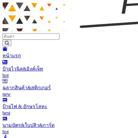
หน้าแรก
ป้ายไวนิล&อิงค์เจ็ท
hot
ฉลากสินค้า&สติกเกอร์
new
ป้ายไฟ & อักษรโลหะ
best
นามบัตร&ใบปลิว&การ์ด
hot