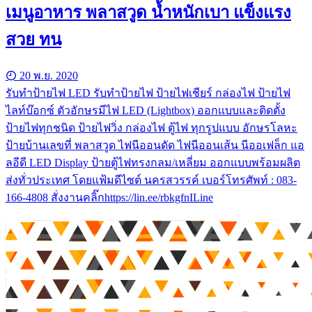
เมนูอาหาร พลาสวูด น้ำหนักเบา แข็งแรง
สวย ทน
20 พ.ย. 2020
รับทําป้ายไฟ LED รับทำป้ายไฟ ป้ายไฟเชียร์ กล่องไฟ ป้ายไฟ
ไลท์บ๊อกซ์ ตัวอักษรมีไฟ LED (Lightbox) ออกแบบและติดตั้ง
ป้ายไฟทุกชนิด ป้ายไฟวิ่ง กล่องไฟ ตู้ไฟ ทุกรูปแบบ อักษรโลหะ
ป้ายบ้านเลขที่ พลาสวูด ไฟนีออนดัด ไฟนีออนเส้น นีออเฟล็ก แอ
ลอีดี LED Display ป้ายตู้ไฟทรงกลม/เหลี่ยม ออกแบบพร้อมผลิต
ส่งทั่วประเทศ โดยแฟ้มดีไซต์ นครสวรรค์ เบอร์โทรศัพท์ : 083-
166-4808 สั่งงานคลิ๊กhttps://lin.ee/rbkgfnILine