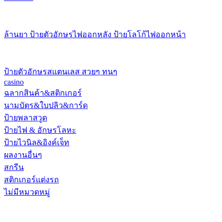
ล้านยา ป้ายตัวอักษรไฟออกหลัง ป้ายโลโก้ไฟออกหน้า
ป้ายตัวอักษรสแตนเลส สวยๆ ทนๆ
casino
ฉลากสินค้า&สติกเกอร์
นามบัตร&ใบปลิว&การ์ด
ป้ายพลาสวูด
ป้ายไฟ & อักษรโลหะ
ป้ายไวนิล&อิงค์เจ็ท
ผลงานอื่นๆ
สกรีน
สติกเกอร์แต่งรถ
ไม่มีหมวดหมู่