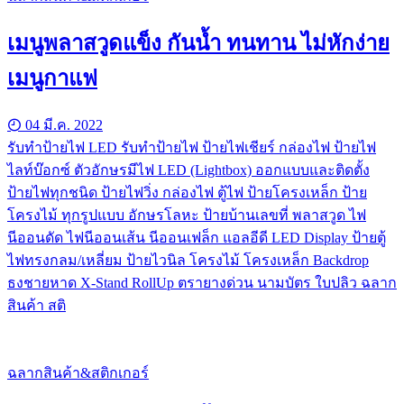
เมนูพลาสวูดแข็ง กันน้ำ ทนทาน ไม่หักง่าย
เมนูกาแฟ
04 มี.ค. 2022
รับทําป้ายไฟ LED รับทำป้ายไฟ ป้ายไฟเชียร์ กล่องไฟ ป้ายไฟ
ไลท์บ๊อกซ์ ตัวอักษรมีไฟ LED (Lightbox) ออกแบบและติดตั้ง
ป้ายไฟทุกชนิด ป้ายไฟวิ่ง กล่องไฟ ตู้ไฟ ป้ายโครงเหล็ก ป้าย
โครงไม้ ทุกรูปแบบ อักษรโลหะ ป้ายบ้านเลขที่ พลาสวูด ไฟ
นีออนดัด ไฟนีออนเส้น นีออนเฟล็ก แอลอีดี LED Display ป้ายตู้
ไฟทรงกลม/เหลี่ยม ป้ายไวนิล โครงไม้ โครงเหล็ก Backdrop
ธงชายหาด X-Stand RollUp ตรายางด่วน นามบัตร ใบปลิว ฉลาก
สินค้า สติ
ฉลากสินค้า&สติกเกอร์