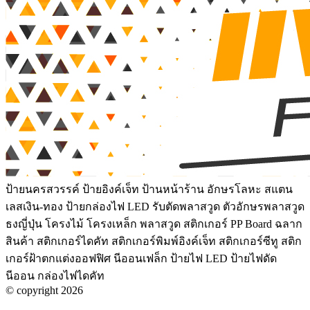
ป้ายนครสวรรค์ ป้ายอิงค์เจ็ท ป้านหน้าร้าน อักษรโลหะ สแตน
เลสเงิน-ทอง ป้ายกล่องไฟ LED รับตัดพลาสวูด ตัวอักษรพลาสวูด
ธงญี่ปุ่น โครงไม้ โครงเหล็ก พลาสวูด สติกเกอร์ PP Board ฉลาก
สินค้า สติกเกอร์ไดคัท สติกเกอร์พิมพ์อิงค์เจ็ท สติกเกอร์ซีทู สติก
เกอร์ฝ้าตกแต่งออฟฟิศ นีออนเฟล็ก ป้ายไฟ LED ป้ายไฟดัด
นีออน กล่องไฟไดคัท
© copyright 2026