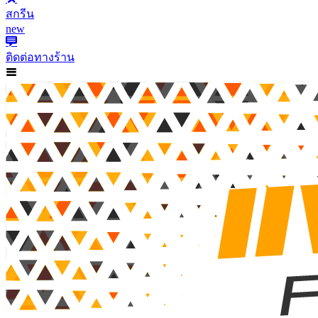
สกรีน
new
ติดต่อทางร้าน