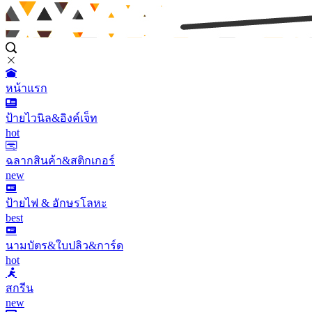
หน้าแรก
ป้ายไวนิล&อิงค์เจ็ท
hot
ฉลากสินค้า&สติกเกอร์
new
ป้ายไฟ & อักษรโลหะ
best
นามบัตร&ใบปลิว&การ์ด
hot
สกรีน
new