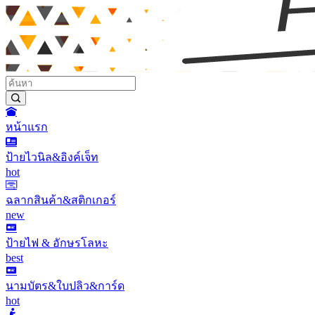
หน้าแรก
ป้ายไวนิล&อิงค์เจ็ท
hot
ฉลากสินค้า&สติกเกอร์
new
ป้ายไฟ & อักษรโลหะ
best
นามบัตร&ใบปลิว&การ์ด
hot