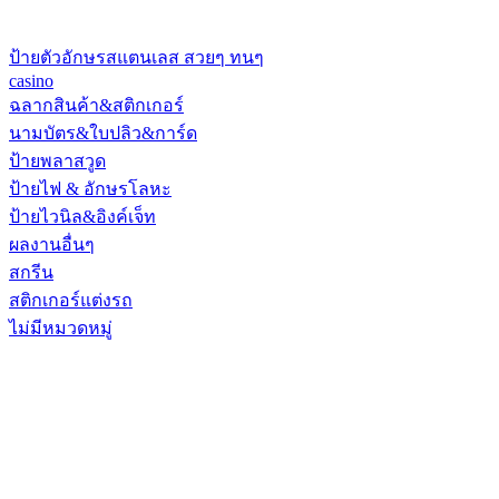
ป้ายตัวอักษรสแตนเลส สวยๆ ทนๆ
casino
ฉลากสินค้า&สติกเกอร์
นามบัตร&ใบปลิว&การ์ด
ป้ายพลาสวูด
ป้ายไฟ & อักษรโลหะ
ป้ายไวนิล&อิงค์เจ็ท
ผลงานอื่นๆ
สกรีน
สติกเกอร์แต่งรถ
ไม่มีหมวดหมู่