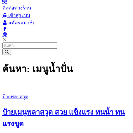
ติดต่อทางร้าน
เข้าสู่ระบบ
สมัครสมาชิก
ค้นหา: เมนูน้ำปั่น
ป้ายพลาสวูด
ป้ายเมนูพลาสวูด สวย แข็งแรง ทนน้ำ ทน
แรงขูด