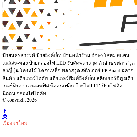
ป้ายนครสวรรค์ ป้ายอิงค์เจ็ท ป้านหน้าร้าน อักษรโลหะ สแตน
เลสเงิน-ทอง ป้ายกล่องไฟ LED รับตัดพลาสวูด ตัวอักษรพลาสวูด
ธงญี่ปุ่น โครงไม้ โครงเหล็ก พลาสวูด สติกเกอร์ PP Board ฉลาก
สินค้า สติกเกอร์ไดคัท สติกเกอร์พิมพ์อิงค์เจ็ท สติกเกอร์ซีทู สติก
เกอร์ฝ้าตกแต่งออฟฟิศ นีออนเฟล็ก ป้ายไฟ LED ป้ายไฟดัด
นีออน กล่องไฟไดคัท
© copyright 2026
เรื่องมาใหม่