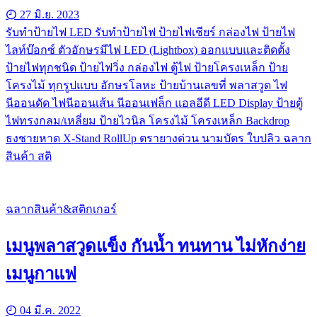
27 มิ.ย. 2023
รับทําป้ายไฟ LED รับทำป้ายไฟ ป้ายไฟเชียร์ กล่องไฟ ป้ายไฟ
ไลท์บ๊อกซ์ ตัวอักษรมีไฟ LED (Lightbox) ออกแบบและติดตั้ง
ป้ายไฟทุกชนิด ป้ายไฟวิ่ง กล่องไฟ ตู้ไฟ ป้ายโครงเหล็ก ป้าย
โครงไม้ ทุกรูปแบบ อักษรโลหะ ป้ายบ้านเลขที่ พลาสวูด ไฟ
นีออนดัด ไฟนีออนเส้น นีออนเฟล็ก แอลอีดี LED Display ป้ายตู้
ไฟทรงกลม/เหลี่ยม ป้ายไวนิล โครงไม้ โครงเหล็ก Backdrop
ธงชายหาด X-Stand RollUp ตรายางด่วน นามบัตร ใบปลิว ฉลาก
สินค้า สติ
ฉลากสินค้า&สติกเกอร์
เมนูพลาสวูดแข็ง กันน้ำ ทนทาน ไม่หักง่าย
เมนูกาแฟ
04 มี.ค. 2022