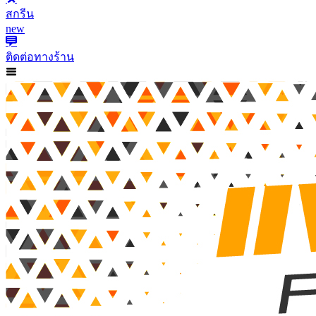
สกรีน
new
ติดต่อทางร้าน