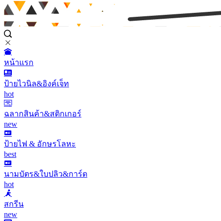
หน้าแรก
ป้ายไวนิล&อิงค์เจ็ท
hot
ฉลากสินค้า&สติกเกอร์
new
ป้ายไฟ & อักษรโลหะ
best
นามบัตร&ใบปลิว&การ์ด
hot
สกรีน
new