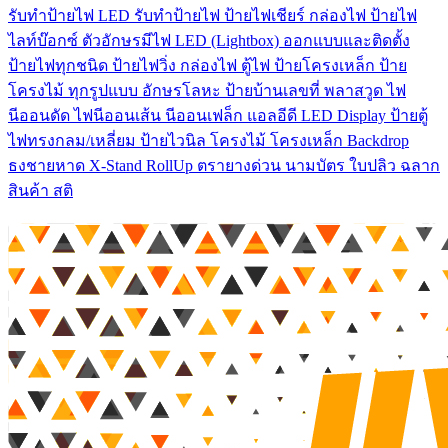
รับทําป้ายไฟ LED รับทำป้ายไฟ ป้ายไฟเชียร์ กล่องไฟ ป้ายไฟ
ไลท์บ๊อกซ์ ตัวอักษรมีไฟ LED (Lightbox) ออกแบบและติดตั้ง
ป้ายไฟทุกชนิด ป้ายไฟวิ่ง กล่องไฟ ตู้ไฟ ป้ายโครงเหล็ก ป้าย
โครงไม้ ทุกรูปแบบ อักษรโลหะ ป้ายบ้านเลขที่ พลาสวูด ไฟ
นีออนดัด ไฟนีออนเส้น นีออนเฟล็ก แอลอีดี LED Display ป้ายตู้
ไฟทรงกลม/เหลี่ยม ป้ายไวนิล โครงไม้ โครงเหล็ก Backdrop
ธงชายหาด X-Stand RollUp ตรายางด่วน นามบัตร ใบปลิว ฉลาก
สินค้า สติ