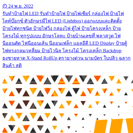
24 พ.ย. 2022
รับทําป้ายไฟ LED รับทำป้ายไฟ ป้ายไฟเชียร์ กล่องไฟ ป้ายไฟ
ไลท์บ๊อกซ์ ตัวอักษรมีไฟ LED (Lightbox) ออกแบบและติดตั้ง
ป้ายไฟทุกชนิด ป้ายไฟวิ่ง กล่องไฟ ตู้ไฟ ป้ายโครงเหล็ก ป้าย
โครงไม้ ทุกรูปแบบ อักษรโลหะ ป้ายบ้านเลขที่ พลาสวูด ไฟ
นีออนดัด ไฟนีออนเส้น นีออนเฟล็ก แอลอีดี LED Display ป้ายตู้
ไฟทรงกลม/เหลี่ยม ป้ายไวนิล โครงไม้ โครงเหล็ก Backdrop
ธงชายหาด X-Stand RollUp ตรายางด่วน นามบัตร ใบปลิว ฉลาก
สินค้า สติ