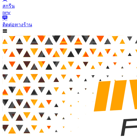
สกรีน
new
ติดต่อทางร้าน