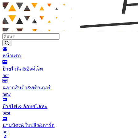
หน้าแรก
ป้ายไวนิล&อิงค์เจ็ท
hot
ฉลากสินค้า&สติกเกอร์
new
ป้ายไฟ & อักษรโลหะ
best
นามบัตร&ใบปลิว&การ์ด
hot