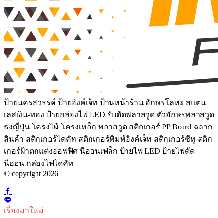
ป้ายนครสวรรค์ ป้ายอิงค์เจ็ท ป้านหน้าร้าน อักษรโลหะ สแตน
เลสเงิน-ทอง ป้ายกล่องไฟ LED รับตัดพลาสวูด ตัวอักษรพลาสวูด
ธงญี่ปุ่น โครงไม้ โครงเหล็ก พลาสวูด สติกเกอร์ PP Board ฉลาก
สินค้า สติกเกอร์ไดคัท สติกเกอร์พิมพ์อิงค์เจ็ท สติกเกอร์ซีทู สติก
เกอร์ฝ้าตกแต่งออฟฟิศ นีออนเฟล็ก ป้ายไฟ LED ป้ายไฟดัด
นีออน กล่องไฟไดคัท
© copyright 2026
เรื่องมาใหม่