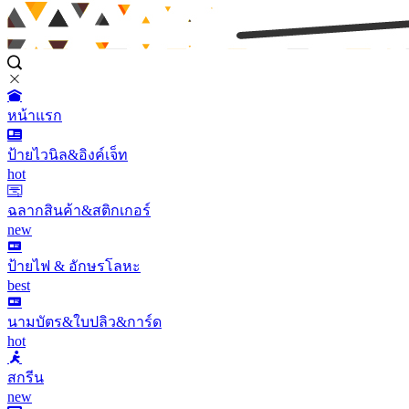
หน้าแรก
ป้ายไวนิล&อิงค์เจ็ท
hot
ฉลากสินค้า&สติกเกอร์
new
ป้ายไฟ & อักษรโลหะ
best
นามบัตร&ใบปลิว&การ์ด
hot
สกรีน
new