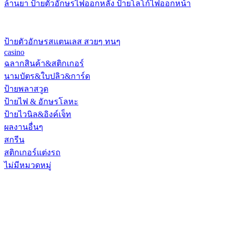
ล้านยา ป้ายตัวอักษรไฟออกหลัง ป้ายโลโก้ไฟออกหน้า
ป้ายตัวอักษรสแตนเลส สวยๆ ทนๆ
casino
ฉลากสินค้า&สติกเกอร์
นามบัตร&ใบปลิว&การ์ด
ป้ายพลาสวูด
ป้ายไฟ & อักษรโลหะ
ป้ายไวนิล&อิงค์เจ็ท
ผลงานอื่นๆ
สกรีน
สติกเกอร์แต่งรถ
ไม่มีหมวดหมู่