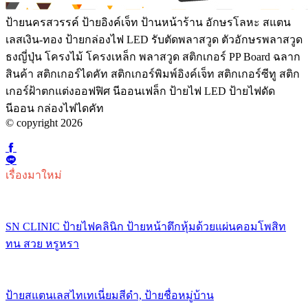
ป้ายนครสวรรค์ ป้ายอิงค์เจ็ท ป้านหน้าร้าน อักษรโลหะ สแตน
เลสเงิน-ทอง ป้ายกล่องไฟ LED รับตัดพลาสวูด ตัวอักษรพลาสวูด
ธงญี่ปุ่น โครงไม้ โครงเหล็ก พลาสวูด สติกเกอร์ PP Board ฉลาก
สินค้า สติกเกอร์ไดคัท สติกเกอร์พิมพ์อิงค์เจ็ท สติกเกอร์ซีทู สติก
เกอร์ฝ้าตกแต่งออฟฟิศ นีออนเฟล็ก ป้ายไฟ LED ป้ายไฟดัด
นีออน กล่องไฟไดคัท
© copyright 2026
เรื่องมาใหม่
SN CLINIC ป้ายไฟคลินิก ป้ายหน้าตึกหุ้มด้วยแผ่นคอมโพสิท
ทน สวย หรูหรา
ป้ายสแตนเลสไทเทเนี่ยมสีดำ, ป้ายชื่อหมู่บ้าน