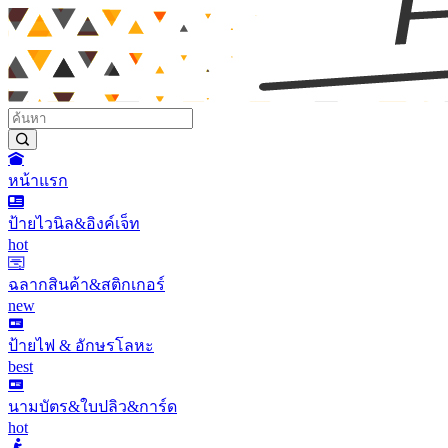
หน้าแรก
ป้ายไวนิล&อิงค์เจ็ท
hot
ฉลากสินค้า&สติกเกอร์
new
ป้ายไฟ & อักษรโลหะ
best
นามบัตร&ใบปลิว&การ์ด
hot