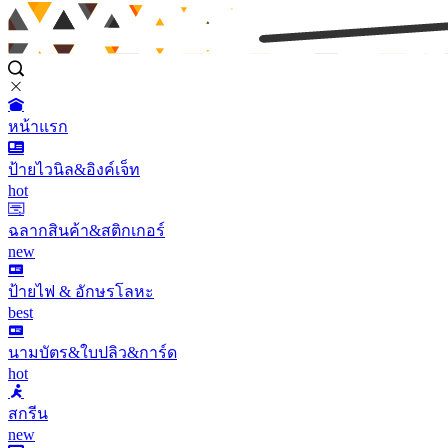
หน้าแรก
ป้ายไวนิล&อิงค์เจ็ท
hot
ฉลากสินค้า&สติกเกอร์
new
ป้ายไฟ & อักษรโลหะ
best
นามบัตร&ใบปลิว&การ์ด
hot
สกรีน
new