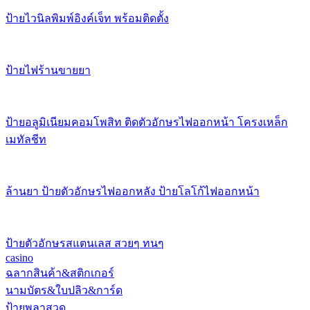
ป้ายไวนิลพิมพ์อิงค์เจ็ท พร้อมติดตั้ง
ป้ายไฟร้านขายยา
ป้ายอลูมิเนียมคอมโพสิท ติดตัวอักษรไฟออกหน้า โครงเหล็ก
เมทัลชีท
ล้านยา ป้ายตัวอักษรไฟออกหลัง ป้ายโลโก้ไฟออกหน้า
ป้ายตัวอักษรสแตนเลส สวยๆ ทนๆ
casino
ฉลากสินค้า&สติกเกอร์
นามบัตร&ใบปลิว&การ์ด
ป้ายพลาสวูด