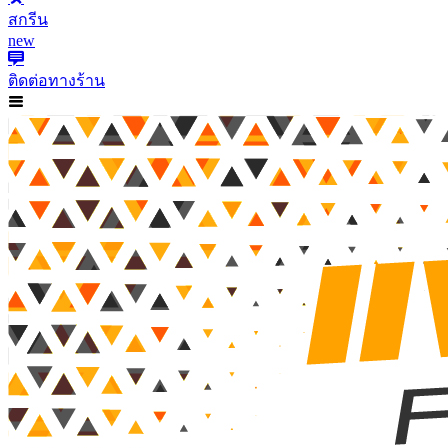
สกรีน
new
ติดต่อทางร้าน