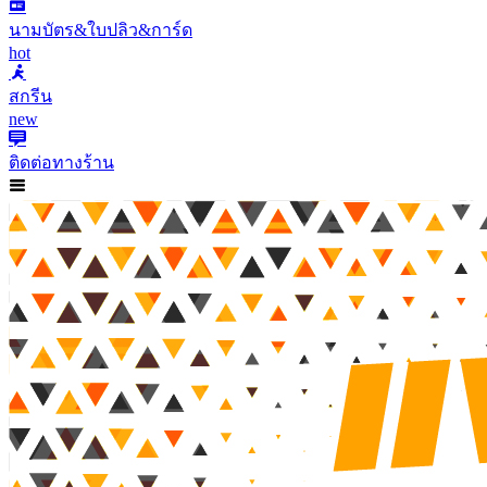
นามบัตร&ใบปลิว&การ์ด
hot
สกรีน
new
ติดต่อทางร้าน