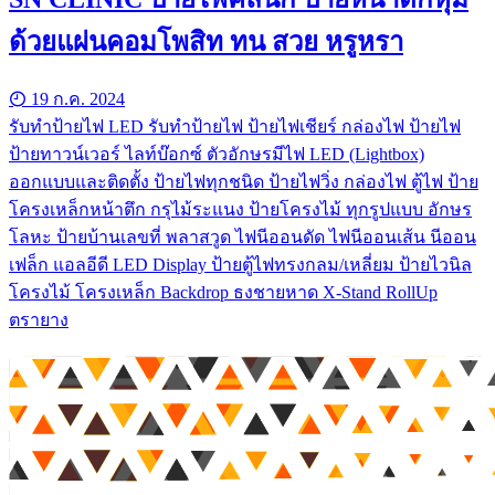
ด้วยแผ่นคอมโพสิท ทน สวย หรูหรา
19 ก.ค. 2024
รับทําป้ายไฟ LED รับทำป้ายไฟ ป้ายไฟเชียร์ กล่องไฟ ป้ายไฟ
ป้ายทาวน์เวอร์ ไลท์บ๊อกซ์ ตัวอักษรมีไฟ LED (Lightbox)
ออกแบบและติดตั้ง ป้ายไฟทุกชนิด ป้ายไฟวิ่ง กล่องไฟ ตู้ไฟ ป้าย
โครงเหล็กหน้าตึก กรุไม้ระแนง ป้ายโครงไม้ ทุกรูปแบบ อักษร
โลหะ ป้ายบ้านเลขที่ พลาสวูด ไฟนีออนดัด ไฟนีออนเส้น นีออน
เฟล็ก แอลอีดี LED Display ป้ายตู้ไฟทรงกลม/เหลี่ยม ป้ายไวนิล
โครงไม้ โครงเหล็ก Backdrop ธงชายหาด X-Stand RollUp
ตรายาง