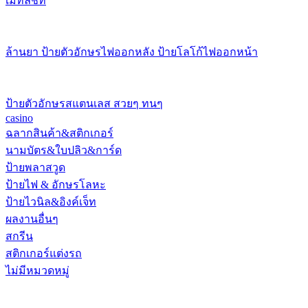
เมทัลชีท
ล้านยา ป้ายตัวอักษรไฟออกหลัง ป้ายโลโก้ไฟออกหน้า
ป้ายตัวอักษรสแตนเลส สวยๆ ทนๆ
casino
ฉลากสินค้า&สติกเกอร์
นามบัตร&ใบปลิว&การ์ด
ป้ายพลาสวูด
ป้ายไฟ & อักษรโลหะ
ป้ายไวนิล&อิงค์เจ็ท
ผลงานอื่นๆ
สกรีน
สติกเกอร์แต่งรถ
ไม่มีหมวดหมู่