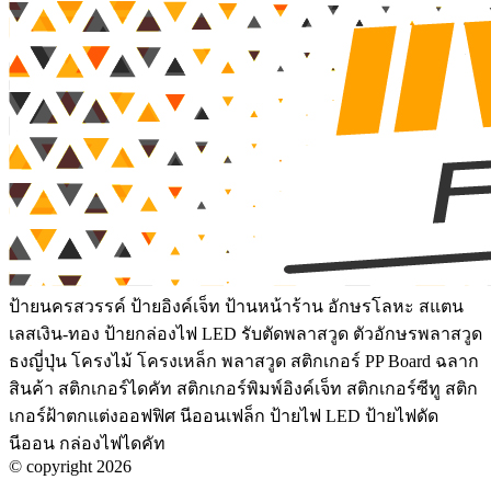
ป้ายนครสวรรค์ ป้ายอิงค์เจ็ท ป้านหน้าร้าน อักษรโลหะ สแตน
เลสเงิน-ทอง ป้ายกล่องไฟ LED รับตัดพลาสวูด ตัวอักษรพลาสวูด
ธงญี่ปุ่น โครงไม้ โครงเหล็ก พลาสวูด สติกเกอร์ PP Board ฉลาก
สินค้า สติกเกอร์ไดคัท สติกเกอร์พิมพ์อิงค์เจ็ท สติกเกอร์ซีทู สติก
เกอร์ฝ้าตกแต่งออฟฟิศ นีออนเฟล็ก ป้ายไฟ LED ป้ายไฟดัด
นีออน กล่องไฟไดคัท
© copyright 2026