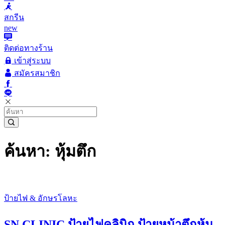
สกรีน
new
ติดต่อทางร้าน
เข้าสู่ระบบ
สมัครสมาชิก
ค้นหา: หุ้มตึก
ป้ายไฟ & อักษรโลหะ
SN CLINIC ป้ายไฟคลินิก ป้ายหน้าตึกหุ้ม