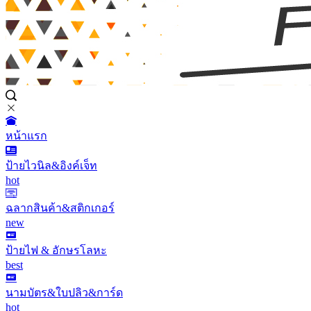
หน้าแรก
ป้ายไวนิล&อิงค์เจ็ท
hot
ฉลากสินค้า&สติกเกอร์
new
ป้ายไฟ & อักษรโลหะ
best
นามบัตร&ใบปลิว&การ์ด
hot