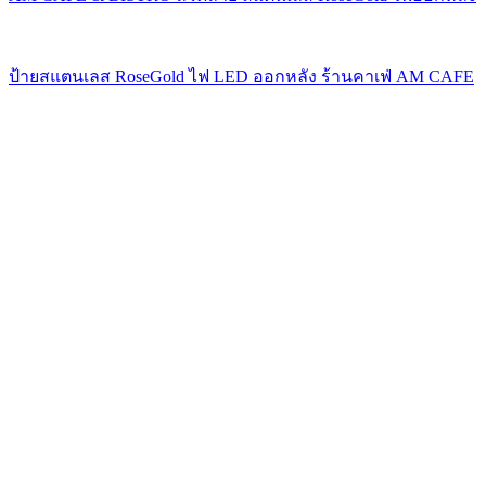
ป้ายสแตนเลส RoseGold ไฟ LED ออกหลัง ร้านคาเฟ่ AM CAFE
& BISTRO
ป้ายทาวเวอร์, Tower Sign AM CAFE &BISTRO
สติ๊กเกอร์ ฉลากสินค้า สติ๊กเกอรไดคัท จำนวนมาก-น้อย
สอบถามได้ครับ
กล่องไฟ, ตู้ไฟ, ป้ายไฟ
ป้ายไวนิลพิมพ์อิงค์เจ็ท พร้อมติดตั้ง