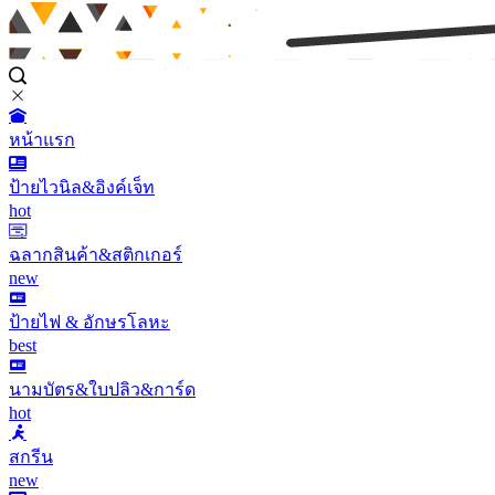
หน้าแรก
ป้ายไวนิล&อิงค์เจ็ท
hot
ฉลากสินค้า&สติกเกอร์
new
ป้ายไฟ & อักษรโลหะ
best
นามบัตร&ใบปลิว&การ์ด
hot
สกรีน
new