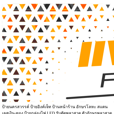
ป้ายนครสวรรค์ ป้ายอิงค์เจ็ท ป้านหน้าร้าน อักษรโลหะ สแตน
เลสเงิน-ทอง ป้ายกล่องไฟ LED รับตัดพลาสวูด ตัวอักษรพลาสวูด