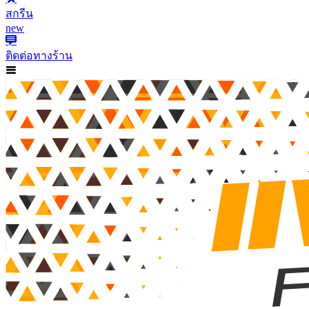
สกรีน
new
ติดต่อทางร้าน