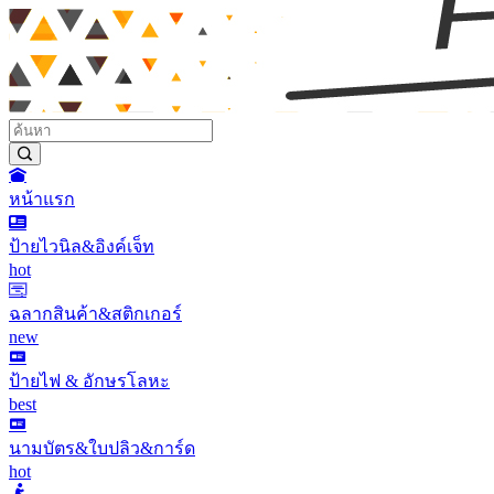
หน้าแรก
ป้ายไวนิล&อิงค์เจ็ท
hot
ฉลากสินค้า&สติกเกอร์
new
ป้ายไฟ & อักษรโลหะ
best
นามบัตร&ใบปลิว&การ์ด
hot