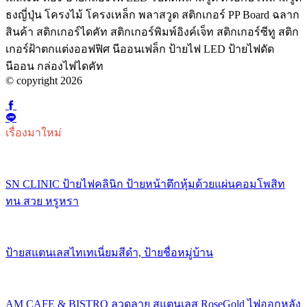
ธงญี่ปุ่น โครงไม้ โครงเหล็ก พลาสวูด สติกเกอร์ PP Board ฉลาก
สินค้า สติกเกอร์ไดคัท สติกเกอร์พิมพ์อิงค์เจ็ท สติกเกอร์ซีทู สติก
เกอร์ฝ้าตกแต่งออฟฟิศ นีออนเฟล็ก ป้ายไฟ LED ป้ายไฟดัด
นีออน กล่องไฟไดคัท
© copyright 2026
เรื่องมาใหม่
SN CLINIC ป้ายไฟคลินิก ป้ายหน้าตึกหุ้มด้วยแผ่นคอมโพสิท
ทน สวย หรูหรา
ป้ายสแตนเลสไทเทเนี่ยมสีดำ, ป้ายชื่อหมู่บ้าน
AM CAFE & BISTRO ลวดลาย สแตนเลส RoseGold ไฟออกหลัง