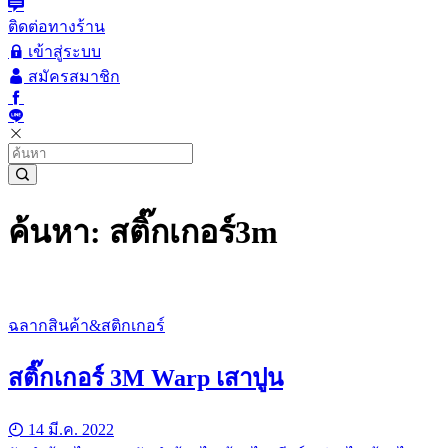
ติดต่อทางร้าน
เข้าสู่ระบบ
สมัครสมาชิก
ค้นหา: สติ๊กเกอร์3m
ฉลากสินค้า&สติกเกอร์
สติ๊กเกอร์ 3M Warp เสาปูน
14 มี.ค. 2022