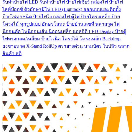
รับทําป้ายไฟ LED รับทำป้ายไฟ ป้ายไฟเชียร์ กล่องไฟ ป้ายไฟ
ไลท์บ๊อกซ์ ตัวอักษรมีไฟ LED (Lightbox) ออกแบบและติดตั้ง
ป้ายไฟทุกชนิด ป้ายไฟวิ่ง กล่องไฟ ตู้ไฟ ป้ายโครงเหล็ก ป้าย
โครงไม้ ทุกรูปแบบ อักษรโลหะ ป้ายบ้านเลขที่ พลาสวูด ไฟ
นีออนดัด ไฟนีออนเส้น นีออนเฟล็ก แอลอีดี LED Display ป้ายตู้
ไฟทรงกลม/เหลี่ยม ป้ายไวนิล โครงไม้ โครงเหล็ก Backdrop
ธงชายหาด X-Stand RollUp ตรายางด่วน นามบัตร ใบปลิว ฉลาก
สินค้า สติ