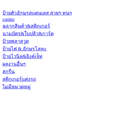
ป้ายตัวอักษรสแตนเลส สวยๆ ทนๆ
casino
ฉลากสินค้า&สติกเกอร์
นามบัตร&ใบปลิว&การ์ด
ป้ายพลาสวูด
ป้ายไฟ & อักษรโลหะ
ป้ายไวนิล&อิงค์เจ็ท
ผลงานอื่นๆ
สกรีน
สติกเกอร์แต่งรถ
ไม่มีหมวดหมู่