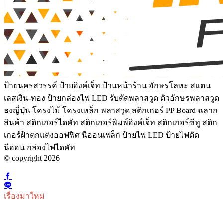
ป้ายนครสวรรค์ ป้ายอิงค์เจ็ท ป้านหน้าร้าน อักษรโลหะ สแตน
เลสเงิน-ทอง ป้ายกล่องไฟ LED รับตัดพลาสวูด ตัวอักษรพลาสวูด
ธงญี่ปุ่น โครงไม้ โครงเหล็ก พลาสวูด สติกเกอร์ PP Board ฉลาก
สินค้า สติกเกอร์ไดคัท สติกเกอร์พิมพ์อิงค์เจ็ท สติกเกอร์ซีทู สติก
เกอร์ฝ้าตกแต่งออฟฟิศ นีออนเฟล็ก ป้ายไฟ LED ป้ายไฟดัด
นีออน กล่องไฟไดคัท
© copyright 2026
เรื่องมาใหม่