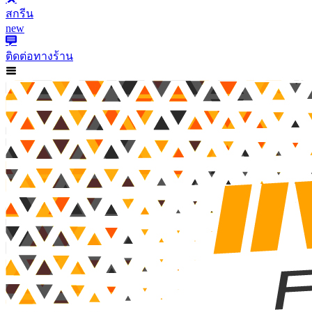
สกรีน
new
ติดต่อทางร้าน