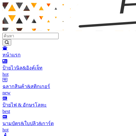
หน้าแรก
ป้ายไวนิล&อิงค์เจ็ท
hot
ฉลากสินค้า&สติกเกอร์
new
ป้ายไฟ & อักษรโลหะ
best
นามบัตร&ใบปลิว&การ์ด
hot