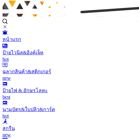
หน้าแรก
ป้ายไวนิล&อิงค์เจ็ท
hot
ฉลากสินค้า&สติกเกอร์
new
ป้ายไฟ & อักษรโลหะ
best
นามบัตร&ใบปลิว&การ์ด
hot
สกรีน
new