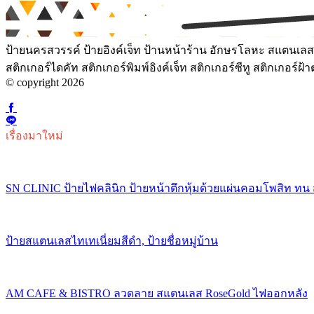
ป้ายนครสวรรค์ ป้ายอิงค์เจ็ท ป้านหน้าร้าน อักษรโลหะ สแตนเลสเ
สติกเกอร์ไดคัท สติกเกอร์พิมพ์อิงค์เจ็ท สติกเกอร์ซีทู สติกเกอร
© copyright 2026
เรื่องมาใหม่
SN CLINIC ป้ายไฟคลินิก ป้ายหน้าตึกหุ้มด้วยแผ่นคอมโพสิท ทน
ป้ายสแตนเลสไทเทเนี่ยมสีดำ, ป้ายชื่อหมู่บ้าน
AM CAFE & BISTRO ลวดลาย สแตนเลส RoseGold ไฟออกหลัง