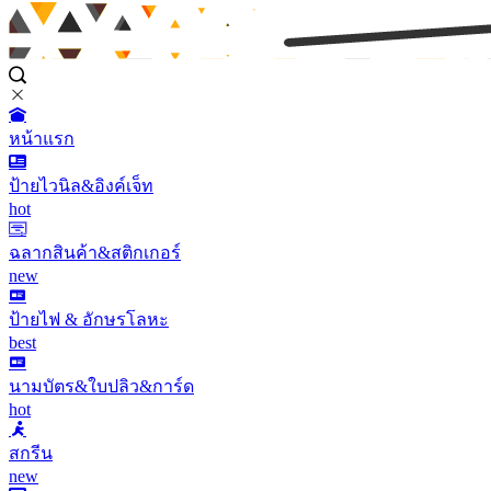
หน้าแรก
ป้ายไวนิล&อิงค์เจ็ท
hot
ฉลากสินค้า&สติกเกอร์
new
ป้ายไฟ & อักษรโลหะ
best
นามบัตร&ใบปลิว&การ์ด
hot
สกรีน
new