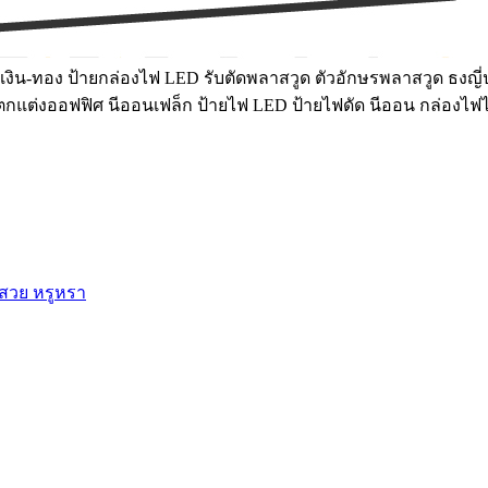
งิน-ทอง ป้ายกล่องไฟ LED รับตัดพลาสวูด ตัวอักษรพลาสวูด ธงญี่ป
์ฝ้าตกแต่งออฟฟิศ นีออนเฟล็ก ป้ายไฟ LED ป้ายไฟดัด นีออน กล่องไฟ
 สวย หรูหรา