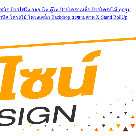
นิด ป้ายไฟวิ่ง กล่องไฟ ตู้ไฟ ป้ายโครงเหล็ก ป้ายโครงไม้ ทุกรูป
ยไวนิล โครงไม้ โครงเหล็ก Backdrop ธงชายหาด X-Stand RollUp