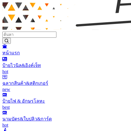
หน้าแรก
ป้ายไวนิล&อิงค์เจ็ท
hot
ฉลากสินค้า&สติกเกอร์
new
ป้ายไฟ & อักษรโลหะ
best
นามบัตร&ใบปลิว&การ์ด
hot