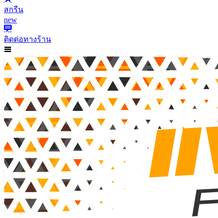
สกรีน
new
ติดต่อทางร้าน