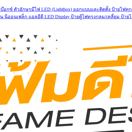
บ๊อกซ์ ตัวอักษรมีไฟ LED (Lightbox) ออกแบบและติดตั้ง ป้ายไฟทุกช
น นีออนเฟล็ก แอลอีดี LED Display ป้ายตู้ไฟทรงกลม/เหลี่ยม ป้า