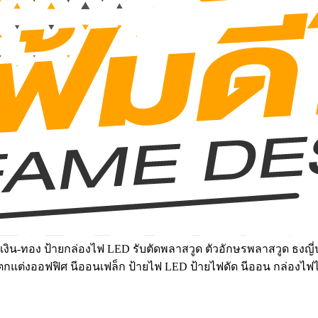
งิน-ทอง ป้ายกล่องไฟ LED รับตัดพลาสวูด ตัวอักษรพลาสวูด ธงญี่ป
์ฝ้าตกแต่งออฟฟิศ นีออนเฟล็ก ป้ายไฟ LED ป้ายไฟดัด นีออน กล่องไฟ