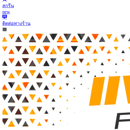
สกรีน
new
ติดต่อทางร้าน