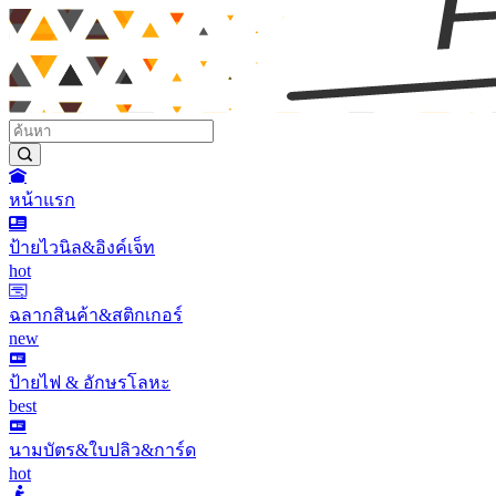
หน้าแรก
ป้ายไวนิล&อิงค์เจ็ท
hot
ฉลากสินค้า&สติกเกอร์
new
ป้ายไฟ & อักษรโลหะ
best
นามบัตร&ใบปลิว&การ์ด
hot