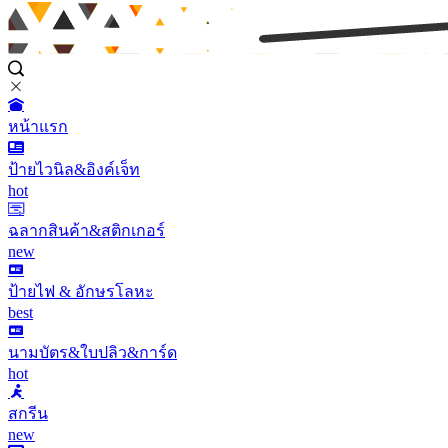
หน้าแรก
ป้ายไวนิล&อิงค์เจ็ท
hot
ฉลากสินค้า&สติกเกอร์
new
ป้ายไฟ & อักษรโลหะ
best
นามบัตร&ใบปลิว&การ์ด
hot
สกรีน
new