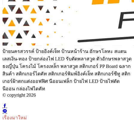
ป้ายนครสวรรค์ ป้ายอิงค์เจ็ท ป้านหน้าร้าน อักษรโลหะ สแตน
เลสเงิน-ทอง ป้ายกล่องไฟ LED รับตัดพลาสวูด ตัวอักษรพลาสวูด
ธงญี่ปุ่น โครงไม้ โครงเหล็ก พลาสวูด สติกเกอร์ PP Board ฉลาก
สินค้า สติกเกอร์ไดคัท สติกเกอร์พิมพ์อิงค์เจ็ท สติกเกอร์ซีทู สติก
เกอร์ฝ้าตกแต่งออฟฟิศ นีออนเฟล็ก ป้ายไฟ LED ป้ายไฟดัด
นีออน กล่องไฟไดคัท
© copyright 2026
เรื่องมาใหม่