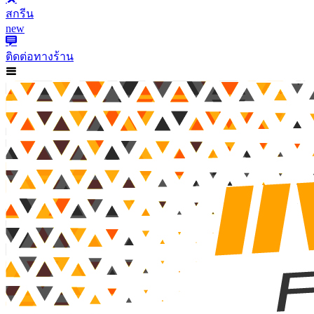
สกรีน
new
ติดต่อทางร้าน