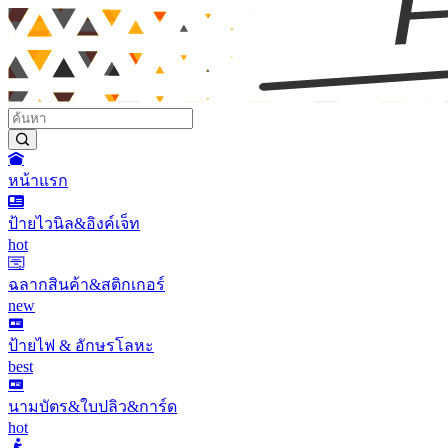
หน้าแรก
ป้ายไวนิล&อิงค์เจ็ท
hot
ฉลากสินค้า&สติกเกอร์
new
ป้ายไฟ & อักษรโลหะ
best
นามบัตร&ใบปลิว&การ์ด
hot