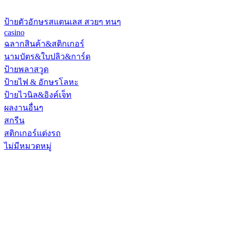
ป้ายตัวอักษรสแตนเลส สวยๆ ทนๆ
casino
ฉลากสินค้า&สติกเกอร์
นามบัตร&ใบปลิว&การ์ด
ป้ายพลาสวูด
ป้ายไฟ & อักษรโลหะ
ป้ายไวนิล&อิงค์เจ็ท
ผลงานอื่นๆ
สกรีน
สติกเกอร์แต่งรถ
ไม่มีหมวดหมู่