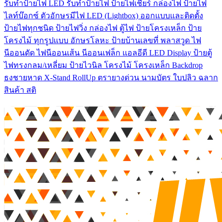
รับทําป้ายไฟ LED รับทำป้ายไฟ ป้ายไฟเชียร์ กล่องไฟ ป้ายไฟ
ไลท์บ๊อกซ์ ตัวอักษรมีไฟ LED (Lightbox) ออกแบบและติดตั้ง
ป้ายไฟทุกชนิด ป้ายไฟวิ่ง กล่องไฟ ตู้ไฟ ป้ายโครงเหล็ก ป้าย
โครงไม้ ทุกรูปแบบ อักษรโลหะ ป้ายบ้านเลขที่ พลาสวูด ไฟ
นีออนดัด ไฟนีออนเส้น นีออนเฟล็ก แอลอีดี LED Display ป้ายตู้
ไฟทรงกลม/เหลี่ยม ป้ายไวนิล โครงไม้ โครงเหล็ก Backdrop
ธงชายหาด X-Stand RollUp ตรายางด่วน นามบัตร ใบปลิว ฉลาก
สินค้า สติ