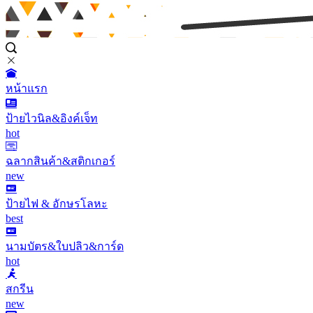
หน้าแรก
ป้ายไวนิล&อิงค์เจ็ท
hot
ฉลากสินค้า&สติกเกอร์
new
ป้ายไฟ & อักษรโลหะ
best
นามบัตร&ใบปลิว&การ์ด
hot
สกรีน
new