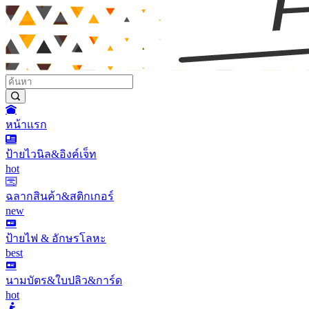
หน้าแรก
ป้ายไวนิล&อิงค์เจ็ท
hot
ฉลากสินค้า&สติกเกอร์
new
ป้ายไฟ & อักษรโลหะ
best
นามบัตร&ใบปลิว&การ์ด
hot