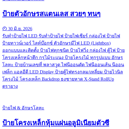
ป้ายตัวอักษรสแตนเลส สวยๆ ทนๆ
30 มิ.ย. 2026
รับทําป้ายไฟ LED รับทำป้ายไฟ ป้ายไฟเชียร์ กล่องไฟ ป้ายไฟ
ป้ายทาวน์เวอร์ ไลท์บ๊อกซ์ ตัวอักษรมีไฟ LED (Lightbox)
ออกแบบและติดตั้ง ป้ายไฟทุกชนิด ป้ายไฟวิ่ง กล่องไฟ ตู้ไฟ ป้าย
โครงเหล็กหน้าตึก กรุไม้ระแนง ป้ายโครงไม้ ทุกรูปแบบ อักษร
โลหะ ป้ายบ้านเลขที่ พลาสวูด ไฟนีออนดัด ไฟนีออนเส้น นีออน
เฟล็ก แอลอีดี LED Display ป้ายตู้ไฟทรงกลม/เหลี่ยม ป้ายไวนิล
โครงไม้ โครงเหล็ก Backdrop ธงชายหาด X-Stand RollUp
ตรายาง
ป้ายไฟ & อักษรโลหะ
ป้ายโครงเหล็กหุ้มแผ่นอลูมิเนียมตัวซี