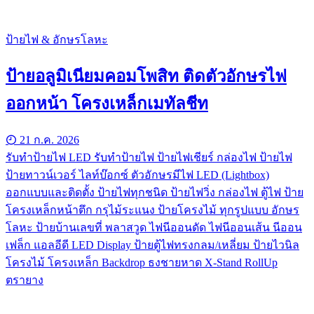
ป้ายไฟ & อักษรโลหะ
ป้ายอลูมิเนียมคอมโพสิท ติดตัวอักษรไฟ
ออกหน้า โครงเหล็กเมทัลชีท
21 ก.ค. 2026
รับทําป้ายไฟ LED รับทำป้ายไฟ ป้ายไฟเชียร์ กล่องไฟ ป้ายไฟ
ป้ายทาวน์เวอร์ ไลท์บ๊อกซ์ ตัวอักษรมีไฟ LED (Lightbox)
ออกแบบและติดตั้ง ป้ายไฟทุกชนิด ป้ายไฟวิ่ง กล่องไฟ ตู้ไฟ ป้าย
โครงเหล็กหน้าตึก กรุไม้ระแนง ป้ายโครงไม้ ทุกรูปแบบ อักษร
โลหะ ป้ายบ้านเลขที่ พลาสวูด ไฟนีออนดัด ไฟนีออนเส้น นีออน
เฟล็ก แอลอีดี LED Display ป้ายตู้ไฟทรงกลม/เหลี่ยม ป้ายไวนิล
โครงไม้ โครงเหล็ก Backdrop ธงชายหาด X-Stand RollUp
ตรายาง