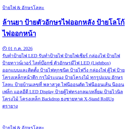
ป้ายไฟ & อักษรโลหะ
ล้านยา ป้ายตัวอักษรไฟออกหลัง ป้ายโลโก้
ไฟออกหน้า
01 ก.ค. 2026
รับทําป้ายไฟ LED รับทำป้ายไฟ ป้ายไฟเชียร์ กล่องไฟ ป้ายไฟ
ป้ายทาวน์เวอร์ ไลท์บ๊อกซ์ ตัวอักษรมีไฟ LED (Lightbox)
ออกแบบและติดตั้ง ป้ายไฟทุกชนิด ป้ายไฟวิ่ง กล่องไฟ ตู้ไฟ ป้าย
โครงเหล็กหน้าตึก กรุไม้ระแนง ป้ายโครงไม้ ทุกรูปแบบ อักษร
โลหะ ป้ายบ้านเลขที่ พลาสวูด ไฟนีออนดัด ไฟนีออนเส้น นีออน
เฟล็ก แอลอีดี LED Display ป้ายตู้ไฟทรงกลม/เหลี่ยม ป้ายไวนิล
โครงไม้ โครงเหล็ก Backdrop ธงชายหาด X-Stand RollUp
ตรายาง
ป้ายไฟ & อักษรโลหะ