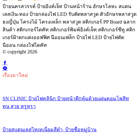
ป้ายนครสวรรค์ ป้ายอิงค์เจ็ท ป้านหน้าร้าน อักษรโลหะ สแตน
เลสเงิน-ทอง ป้ายกล่องไฟ LED รับตัดพลาสวูด ตัวอักษรพลาสวูด
ธงญี่ปุ่น โครงไม้ โครงเหล็ก พลาสวูด สติกเกอร์ PP Board ฉลาก
สินค้า สติกเกอร์ไดคัท สติกเกอร์พิมพ์อิงค์เจ็ท สติกเกอร์ซีทู สติก
เกอร์ฝ้าตกแต่งออฟฟิศ นีออนเฟล็ก ป้ายไฟ LED ป้ายไฟดัด
นีออน กล่องไฟไดคัท
© copyright 2026
เรื่องมาใหม่
SN CLINIC ป้ายไฟคลินิก ป้ายหน้าตึกหุ้มด้วยแผ่นคอมโพสิท
ทน สวย หรูหรา
ป้ายสแตนเลสไทเทเนี่ยมสีดำ, ป้ายชื่อหมู่บ้าน