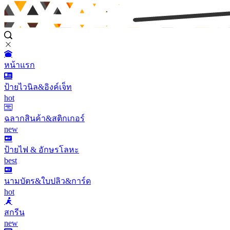
หน้าแรก
ป้ายไวนิล&อิงค์เจ็ท
hot
ฉลากสินค้า&สติกเกอร์
new
ป้ายไฟ & อักษรโลหะ
best
นามบัตร&ใบปลิว&การ์ด
hot
สกรีน
new