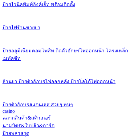
ป้ายไวนิลพิมพ์อิงค์เจ็ท พร้อมติดตั้ง
ป้ายไฟร้านขายยา
ป้ายอลูมิเนียมคอมโพสิท ติดตัวอักษรไฟออกหน้า โครงเหล็ก
เมทัลชีท
ล้านยา ป้ายตัวอักษรไฟออกหลัง ป้ายโลโก้ไฟออกหน้า
ป้ายตัวอักษรสแตนเลส สวยๆ ทนๆ
casino
ฉลากสินค้า&สติกเกอร์
นามบัตร&ใบปลิว&การ์ด
ป้ายพลาสวูด