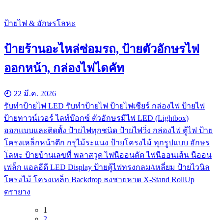
ป้ายไฟ & อักษรโลหะ
ป้ายร้านอะไหล่ซ่อมรถ, ป้ายตัวอักษรไฟ
ออกหน้า, กล่องไฟไดคัท
22 มี.ค. 2026
รับทําป้ายไฟ LED รับทำป้ายไฟ ป้ายไฟเชียร์ กล่องไฟ ป้ายไฟ
ป้ายทาวน์เวอร์ ไลท์บ๊อกซ์ ตัวอักษรมีไฟ LED (Lightbox)
ออกแบบและติดตั้ง ป้ายไฟทุกชนิด ป้ายไฟวิ่ง กล่องไฟ ตู้ไฟ ป้าย
โครงเหล็กหน้าตึก กรุไม้ระแนง ป้ายโครงไม้ ทุกรูปแบบ อักษร
โลหะ ป้ายบ้านเลขที่ พลาสวูด ไฟนีออนดัด ไฟนีออนเส้น นีออน
เฟล็ก แอลอีดี LED Display ป้ายตู้ไฟทรงกลม/เหลี่ยม ป้ายไวนิล
โครงไม้ โครงเหล็ก Backdrop ธงชายหาด X-Stand RollUp
ตรายาง
1
2