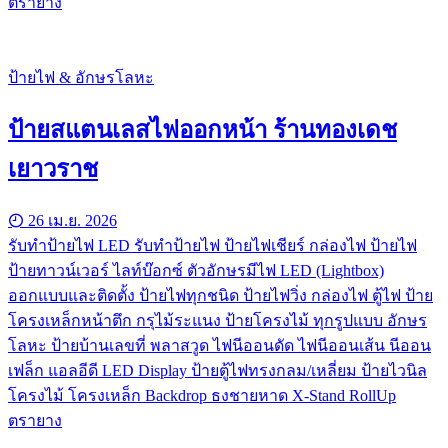
ตรายาง
ป้ายไฟ & อักษรโลหะ
ป้ายสแตนเลสไฟออกหน้า ร้านทองเดช
เยาวราช
26 เม.ย. 2026
รับทําป้ายไฟ LED รับทำป้ายไฟ ป้ายไฟเชียร์ กล่องไฟ ป้ายไฟ
ป้ายทาวน์เวอร์ ไลท์บ๊อกซ์ ตัวอักษรมีไฟ LED (Lightbox)
ออกแบบและติดตั้ง ป้ายไฟทุกชนิด ป้ายไฟวิ่ง กล่องไฟ ตู้ไฟ ป้าย
โครงเหล็กหน้าตึก กรุไม้ระแนง ป้ายโครงไม้ ทุกรูปแบบ อักษร
โลหะ ป้ายบ้านเลขที่ พลาสวูด ไฟนีออนดัด ไฟนีออนเส้น นีออน
เฟล็ก แอลอีดี LED Display ป้ายตู้ไฟทรงกลม/เหลี่ยม ป้ายไวนิล
โครงไม้ โครงเหล็ก Backdrop ธงชายหาด X-Stand RollUp
ตรายาง