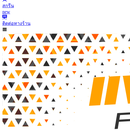
สกรีน
new
ติดต่อทางร้าน