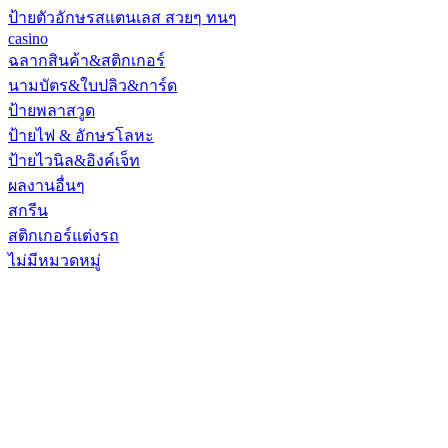
ป้ายตัวอักษรสแตนเลส สวยๆ ทนๆ
casino
ฉลากสินค้า&สติกเกอร์
นามบัตร&ใบปลิว&การ์ด
ป้ายพลาสวูด
ป้ายไฟ & อักษรโลหะ
ป้ายไวนิล&อิงค์เจ็ท
ผลงานอื่นๆ
สกรีน
สติกเกอร์แต่งรถ
ไม่มีหมวดหมู่