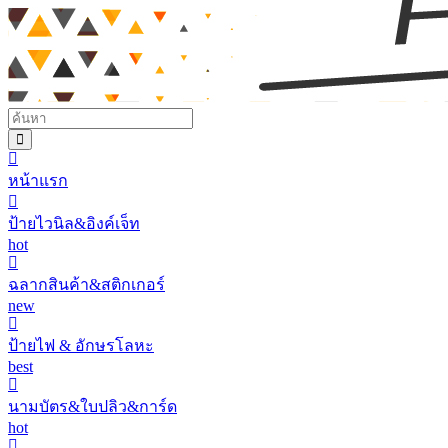
หน้าแรก
ป้ายไวนิล&อิงค์เจ็ท
hot
ฉลากสินค้า&สติกเกอร์
new
ป้ายไฟ & อักษรโลหะ
best
นามบัตร&ใบปลิว&การ์ด
hot