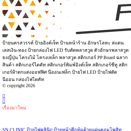
ป้ายนครสวรรค์ ป้ายอิงค์เจ็ท ป้านหน้าร้าน อักษรโลหะ สแตน
เลสเงิน-ทอง ป้ายกล่องไฟ LED รับตัดพลาสวูด ตัวอักษรพลาสวูด
ธงญี่ปุ่น โครงไม้ โครงเหล็ก พลาสวูด สติกเกอร์ PP Board ฉลาก
สินค้า สติกเกอร์ไดคัท สติกเกอร์พิมพ์อิงค์เจ็ท สติกเกอร์ซีทู สติก
เกอร์ฝ้าตกแต่งออฟฟิศ นีออนเฟล็ก ป้ายไฟ LED ป้ายไฟดัด
นีออน กล่องไฟไดคัท
© copyright 2026
เรื่องมาใหม่
SN CLINIC ป้ายไฟคลินิก ป้ายหน้าตึกหุ้มด้วยแผ่นคอมโพสิท