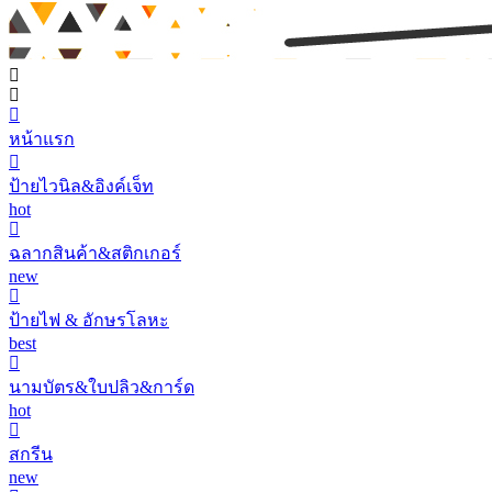
หน้าแรก
ป้ายไวนิล&อิงค์เจ็ท
hot
ฉลากสินค้า&สติกเกอร์
new
ป้ายไฟ & อักษรโลหะ
best
นามบัตร&ใบปลิว&การ์ด
hot
สกรีน
new