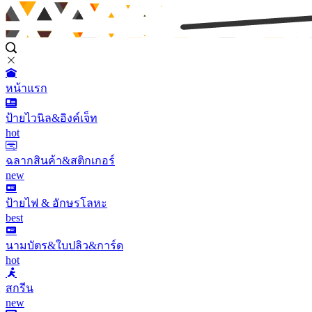
หน้าแรก
ป้ายไวนิล&อิงค์เจ็ท
hot
ฉลากสินค้า&สติกเกอร์
new
ป้ายไฟ & อักษรโลหะ
best
นามบัตร&ใบปลิว&การ์ด
hot
สกรีน
new