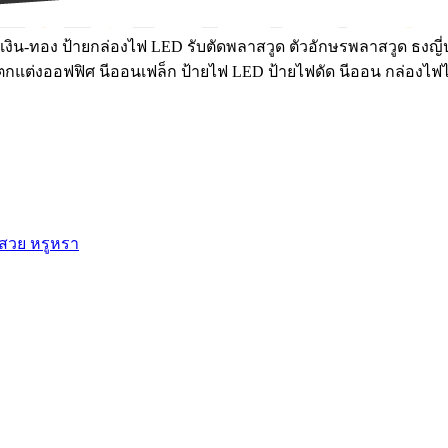
งิน-ทอง ป้ายกล่องไฟ LED รับตัดพลาสวูด ตัวอักษรพลาสวูด ธงญี่ป
์ฝ้าตกแต่งออฟฟิศ นีออนเฟล็ก ป้ายไฟ LED ป้ายไฟดัด นีออน กล่องไฟ
 สวย หรูหรา