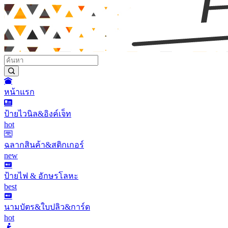
หน้าแรก
ป้ายไวนิล&อิงค์เจ็ท
hot
ฉลากสินค้า&สติกเกอร์
new
ป้ายไฟ & อักษรโลหะ
best
นามบัตร&ใบปลิว&การ์ด
hot