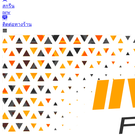
สกรีน
new
ติดต่อทางร้าน