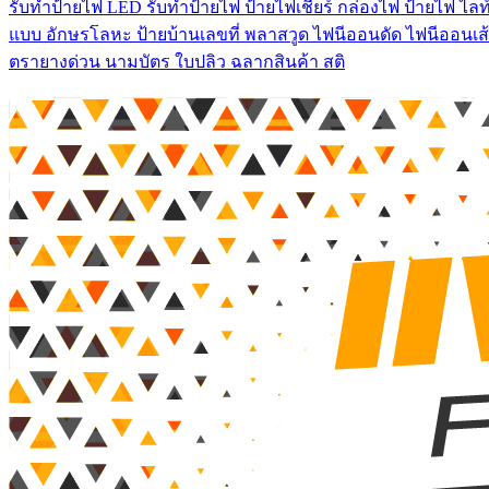
รับทําป้ายไฟ LED รับทำป้ายไฟ ป้ายไฟเชียร์ กล่องไฟ ป้ายไฟ ไลท์
แบบ อักษรโลหะ ป้ายบ้านเลขที่ พลาสวูด ไฟนีออนดัด ไฟนีออนเส้
ตรายางด่วน นามบัตร ใบปลิว ฉลากสินค้า สติ