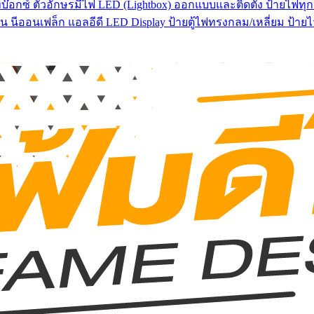
บ๊อกซ์ ตัวอักษรมีไฟ LED (Lightbox) ออกแบบและติดตั้ง ป้ายไฟทุกช
น นีออนเฟล็ก แอลอีดี LED Display ป้ายตู้ไฟทรงกลม/เหลี่ยม ป้า