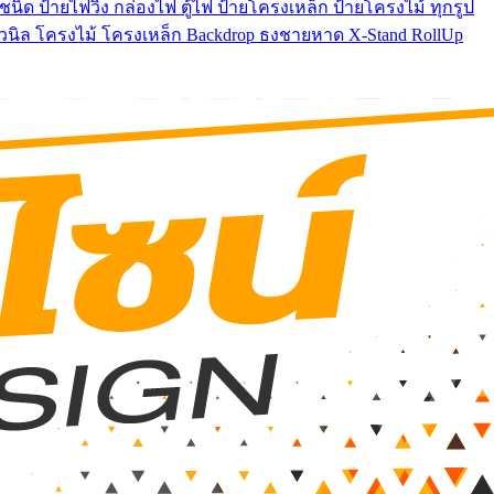
นิด ป้ายไฟวิ่ง กล่องไฟ ตู้ไฟ ป้ายโครงเหล็ก ป้ายโครงไม้ ทุกรูป
ยไวนิล โครงไม้ โครงเหล็ก Backdrop ธงชายหาด X-Stand RollUp