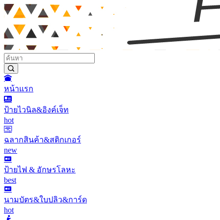
หน้าแรก
ป้ายไวนิล&อิงค์เจ็ท
hot
ฉลากสินค้า&สติกเกอร์
new
ป้ายไฟ & อักษรโลหะ
best
นามบัตร&ใบปลิว&การ์ด
hot