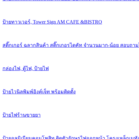
ป้ายทาวเวอร์, Tower Sign AM CAFE &BISTRO
สติ๊กเกอร์ ฉลากสินค้า สติ๊กเกอรไดคัท จำนวนมาก-น้อย สอบถาม
กล่องไฟ, ตู้ไฟ, ป้ายไฟ
ป้ายไวนิลพิมพ์อิงค์เจ็ท พร้อมติดตั้ง
ป้ายไฟร้านขายยา
ป้ายอลูมิเนียมคอมโพสิท ติดตัวอักษรไฟออกหน้า โครงเหล็กเมทั