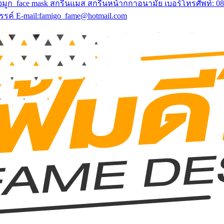
 face mask สกรีนแมส สกรีนหน้ากกาอนามัย เบอร์โทรศัพท์: 083-16
รรค์ E-mail:famigo_fame@hotmail.com