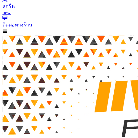
สกรีน
new
ติดต่อทางร้าน