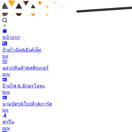
หน้าแรก
ป้ายไวนิล&อิงค์เจ็ท
hot
ฉลากสินค้า&สติกเกอร์
new
ป้ายไฟ & อักษรโลหะ
best
นามบัตร&ใบปลิว&การ์ด
hot
สกรีน
new