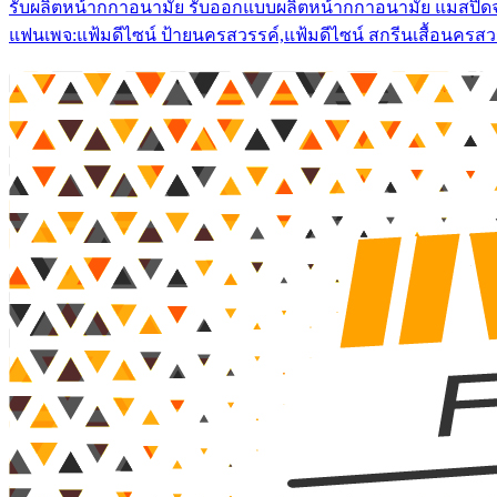
รับผลิตหน้ากกาอนามัย รับออกแบบผลิตหน้ากกาอนามัย แมสปิดจมูก
แฟนเพจ:แฟ้มดีไซน์ ป้ายนครสวรรค์,แฟ้มดีไซน์ สกรีนเสื้อนครสว