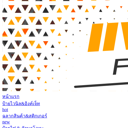
หน้าแรก
ป้ายไวนิล&อิงค์เจ็ท
hot
ฉลากสินค้า&สติกเกอร์
new