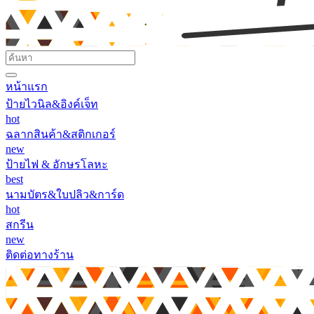
หน้าแรก
ป้ายไวนิล&อิงค์เจ็ท
hot
ฉลากสินค้า&สติกเกอร์
new
ป้ายไฟ & อักษรโลหะ
best
นามบัตร&ใบปลิว&การ์ด
hot
สกรีน
new
ติดต่อทางร้าน