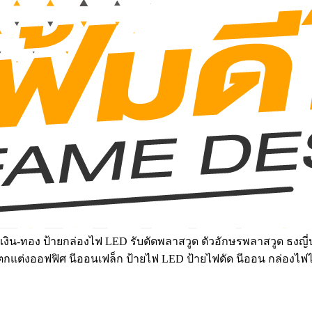
งิน-ทอง ป้ายกล่องไฟ LED รับตัดพลาสวูด ตัวอักษรพลาสวูด ธงญี่ป
์ฝ้าตกแต่งออฟฟิศ นีออนเฟล็ก ป้ายไฟ LED ป้ายไฟดัด นีออน กล่องไฟ