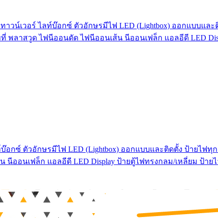
ทาวน์เวอร์ ไลท์บ๊อกซ์ ตัวอักษรมีไฟ LED (Lightbox) ออกแบบและติด
ที่ พลาสวูด ไฟนีออนดัด ไฟนีออนเส้น นีออนเฟล็ก แอลอีดี LED Dis
บ๊อกซ์ ตัวอักษรมีไฟ LED (Lightbox) ออกแบบและติดตั้ง ป้ายไฟทุกช
น นีออนเฟล็ก แอลอีดี LED Display ป้ายตู้ไฟทรงกลม/เหลี่ยม ป้า