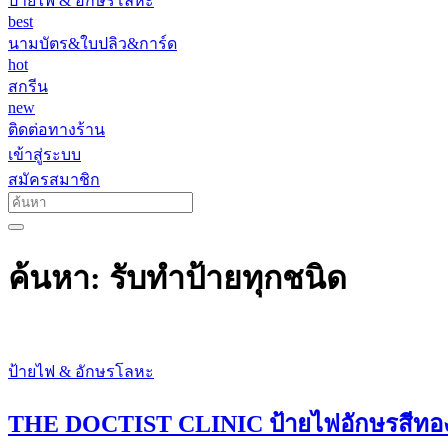
ป้ายไฟ & อักษรโลหะ
best
นามบัตร&ใบปลิว&การ์ด
hot
สกรีน
new
ติดต่อทางร้าน
เข้าสู่ระบบ
สมัครสมาชิก
ค้นหา: รับทำป้ายทุกชนิด
ป้ายไฟ & อักษรโลหะ
THE DOCTIST CLINIC ป้ายไฟอักษรสีทอ