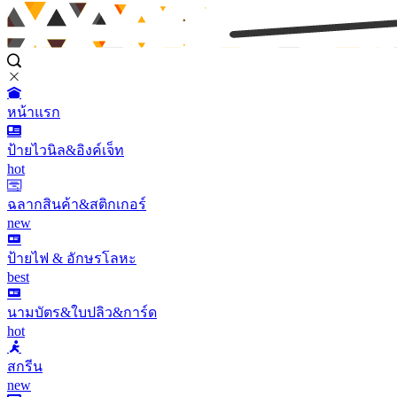
หน้าแรก
ป้ายไวนิล&อิงค์เจ็ท
hot
ฉลากสินค้า&สติกเกอร์
new
ป้ายไฟ & อักษรโลหะ
best
นามบัตร&ใบปลิว&การ์ด
hot
สกรีน
new