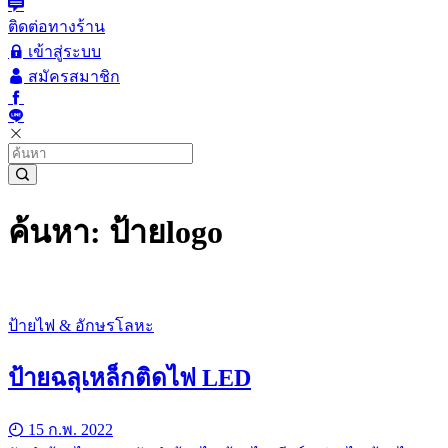
ติดต่อทางร้าน
เข้าสู่ระบบ
สมัครสมาชิก
ค้นหา: ป้ายlogo
ป้ายไฟ & อักษรโลหะ
ป้ายฉลุเหล็กติดไฟ LED
15 ก.พ. 2022