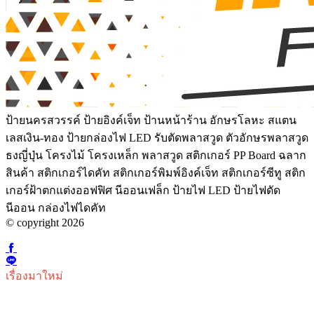
ป้ายนครสวรรค์ ป้ายอิงค์เจ็ท ป้านหน้าร้าน อักษรโลหะ สแตน
เลสเงิน-ทอง ป้ายกล่องไฟ LED รับตัดพลาสวูด ตัวอักษรพลาสวูด
ธงญี่ปุ่น โครงไม้ โครงเหล็ก พลาสวูด สติกเกอร์ PP Board ฉลาก
สินค้า สติกเกอร์ไดคัท สติกเกอร์พิมพ์อิงค์เจ็ท สติกเกอร์ซีทู สติก
เกอร์ฝ้าตกแต่งออฟฟิศ นีออนเฟล็ก ป้ายไฟ LED ป้ายไฟดัด
นีออน กล่องไฟไดคัท
© copyright 2026
เรื่องมาใหม่