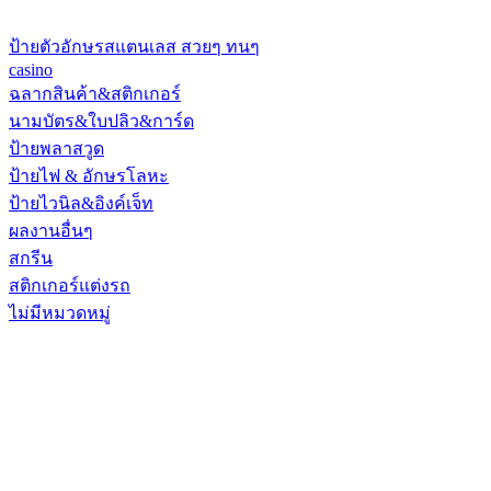
ป้ายตัวอักษรสแตนเลส สวยๆ ทนๆ
casino
ฉลากสินค้า&สติกเกอร์
นามบัตร&ใบปลิว&การ์ด
ป้ายพลาสวูด
ป้ายไฟ & อักษรโลหะ
ป้ายไวนิล&อิงค์เจ็ท
ผลงานอื่นๆ
สกรีน
สติกเกอร์แต่งรถ
ไม่มีหมวดหมู่