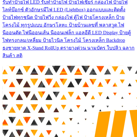
รับทําป้ายไฟ LED รับทำป้ายไฟ ป้ายไฟเชียร์ กล่องไฟ ป้ายไฟ
ไลท์บ๊อกซ์ ตัวอักษรมีไฟ LED (Lightbox) ออกแบบและติดตั้ง
ป้ายไฟทุกชนิด ป้ายไฟวิ่ง กล่องไฟ ตู้ไฟ ป้ายโครงเหล็ก ป้าย
โครงไม้ ทุกรูปแบบ อักษรโลหะ ป้ายบ้านเลขที่ พลาสวูด ไฟ
นีออนดัด ไฟนีออนเส้น นีออนเฟล็ก แอลอีดี LED Display ป้ายตู้
ไฟทรงกลม/เหลี่ยม ป้ายไวนิล โครงไม้ โครงเหล็ก Backdrop
ธงชายหาด X-Stand RollUp ตรายางด่วน นามบัตร ใบปลิว ฉลาก
สินค้า สติ