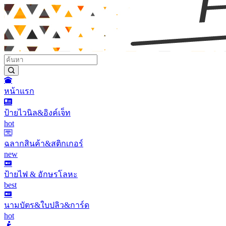
หน้าแรก
ป้ายไวนิล&อิงค์เจ็ท
hot
ฉลากสินค้า&สติกเกอร์
new
ป้ายไฟ & อักษรโลหะ
best
นามบัตร&ใบปลิว&การ์ด
hot