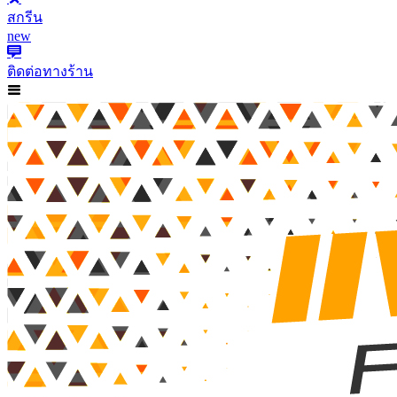
สกรีน
new
ติดต่อทางร้าน