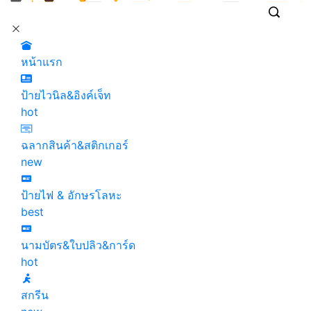
หน้าแรก
ป้ายไวนิล&อิงค์เจ็ท
hot
ฉลากสินค้า&สติกเกอร์
new
ป้ายไฟ & อักษรโลหะ
best
นามบัตร&ใบปลิว&การ์ด
hot
สกรีน