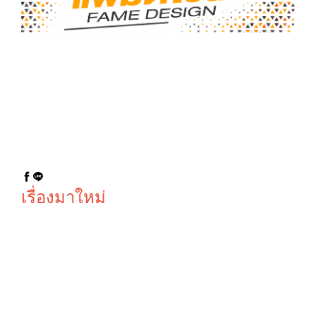
ป้ายนครสวรรค์ ป้ายอิงค์เจ็ท ป้านหน้าร้าน อักษรโลหะ ส
แตนเลสเงิน-ทอง ป้ายกล่องไฟ LED รับตัดพลาสวูด ตัว
อักษรพลาสวูด ธงญี่ปุ่น โครงไม้ โครงเหล็ก พลาสวูด สติ
กเกอร์ PP Board ฉลากสินค้า สติกเกอร์ไดคัท สติกเกอร์
พิมพ์อิงค์เจ็ท สติกเกอร์ซีทู สติกเกอร์ฝ้าตกแต่งออฟฟิศ นี
ออนเฟล็ก ป้ายไฟ LED ป้ายไฟดัด นีออน กล่องไฟไดคัท
© copyright 2026
เรื่องมาใหม่
SN CLINIC
ป้ายสแตน
ป้ายไฟคลินิก
เลสไทเทเนี่
ป้ายหน้าตึก
ยมสีดำ, ป้าย
หุ้มด้วยแผ่น
ชื่อหมู่บ้าน
คอมโพสิท
ทน สวย