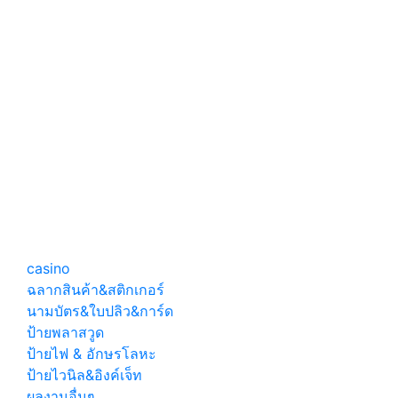
ป้ายไฟร้าน
ป้ายอลูมิ
ขายยา
เนียมคอมโพ
สิท ติดตัว
อักษรไฟออก
หน้า โครง
เหล็กเมทัล
ชีท
ล้านยา ป้าย
ป้ายตัวอักษร
ตัวอักษรไฟ
สแตนเลส
ออกหลัง
สวยๆ ทนๆ
ป้ายโลโก้ไฟ
ออกหน้า
casino
ฉลากสินค้า&สติกเกอร์
นามบัตร&ใบปลิว&การ์ด
ป้ายพลาสวูด
ป้ายไฟ & อักษรโลหะ
ป้ายไวนิล&อิงค์เจ็ท
ผลงานอื่นๆ