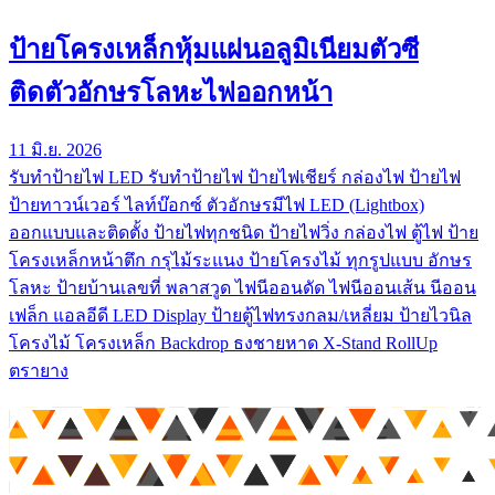
ป้ายโครงเหล็กหุ้มแผ่นอลูมิเนียมตัวซี
ติดตัวอักษรโลหะไฟออกหน้า
11 มิ.ย. 2026
รับทําป้ายไฟ LED รับทำป้ายไฟ ป้ายไฟเชียร์ กล่องไฟ ป้ายไฟ
ป้ายทาวน์เวอร์ ไลท์บ๊อกซ์ ตัวอักษรมีไฟ LED (Lightbox)
ออกแบบและติดตั้ง ป้ายไฟทุกชนิด ป้ายไฟวิ่ง กล่องไฟ ตู้ไฟ ป้าย
โครงเหล็กหน้าตึก กรุไม้ระแนง ป้ายโครงไม้ ทุกรูปแบบ อักษร
โลหะ ป้ายบ้านเลขที่ พลาสวูด ไฟนีออนดัด ไฟนีออนเส้น นีออน
เฟล็ก แอลอีดี LED Display ป้ายตู้ไฟทรงกลม/เหลี่ยม ป้ายไวนิล
โครงไม้ โครงเหล็ก Backdrop ธงชายหาด X-Stand RollUp
ตรายาง