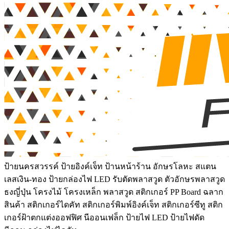
ป้ายนครสวรรค์ ป้ายอิงค์เจ็ท ป้านหน้าร้าน อักษรโลหะ สแตน
เลสเงิน-ทอง ป้ายกล่องไฟ LED รับตัดพลาสวูด ตัวอักษรพลาสวูด
ธงญี่ปุ่น โครงไม้ โครงเหล็ก พลาสวูด สติกเกอร์ PP Board ฉลาก
สินค้า สติกเกอร์ไดคัท สติกเกอร์พิมพ์อิงค์เจ็ท สติกเกอร์ซีทู สติก
เกอร์ฝ้าตกแต่งออฟฟิศ นีออนเฟล็ก ป้ายไฟ LED ป้ายไฟดัด