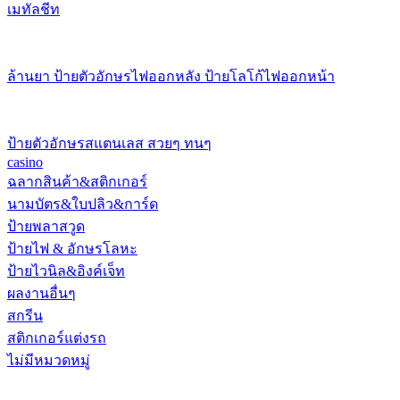
เมทัลชีท
ล้านยา ป้ายตัวอักษรไฟออกหลัง ป้ายโลโก้ไฟออกหน้า
ป้ายตัวอักษรสแตนเลส สวยๆ ทนๆ
casino
ฉลากสินค้า&สติกเกอร์
นามบัตร&ใบปลิว&การ์ด
ป้ายพลาสวูด
ป้ายไฟ & อักษรโลหะ
ป้ายไวนิล&อิงค์เจ็ท
ผลงานอื่นๆ
สกรีน
สติกเกอร์แต่งรถ
ไม่มีหมวดหมู่