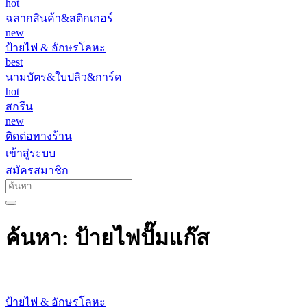
hot
ฉลากสินค้า&สติกเกอร์
new
ป้ายไฟ & อักษรโลหะ
best
นามบัตร&ใบปลิว&การ์ด
hot
สกรีน
new
ติดต่อทางร้าน
เข้าสู่ระบบ
สมัครสมาชิก
ค้นหา: ป้ายไฟปั๊มแก๊ส
ป้ายไฟ & อักษรโลหะ