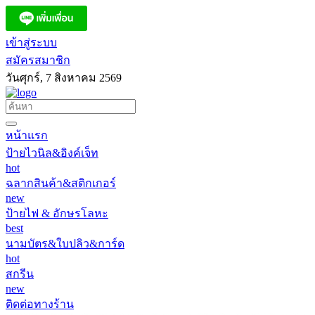
เข้าสู่ระบบ
สมัครสมาชิก
วันศุกร์, 7 สิงหาคม 2569
หน้าแรก
ป้ายไวนิล&อิงค์เจ็ท
hot
ฉลากสินค้า&สติกเกอร์
new
ป้ายไฟ & อักษรโลหะ
best
นามบัตร&ใบปลิว&การ์ด
hot
สกรีน
new
ติดต่อทางร้าน