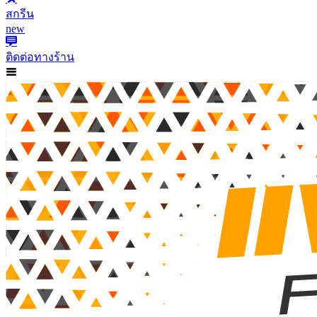
สกรีน
new
ติดต่อทางร้าน