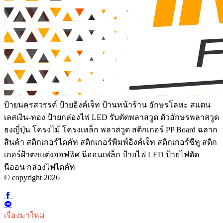
ป้ายนครสวรรค์ ป้ายอิงค์เจ็ท ป้านหน้าร้าน อักษรโลหะ สแตน
เลสเงิน-ทอง ป้ายกล่องไฟ LED รับตัดพลาสวูด ตัวอักษรพลาสวูด
ธงญี่ปุ่น โครงไม้ โครงเหล็ก พลาสวูด สติกเกอร์ PP Board ฉลาก
สินค้า สติกเกอร์ไดคัท สติกเกอร์พิมพ์อิงค์เจ็ท สติกเกอร์ซีทู สติก
เกอร์ฝ้าตกแต่งออฟฟิศ นีออนเฟล็ก ป้ายไฟ LED ป้ายไฟดัด
นีออน กล่องไฟไดคัท
© copyright 2026
เรื่องมาใหม่