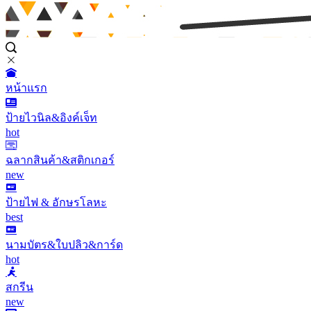
หน้าแรก
ป้ายไวนิล&อิงค์เจ็ท
hot
ฉลากสินค้า&สติกเกอร์
new
ป้ายไฟ & อักษรโลหะ
best
นามบัตร&ใบปลิว&การ์ด
hot
สกรีน
new