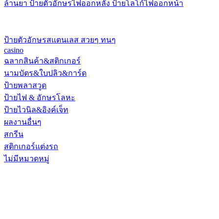
ล้านยา ป้ายตัวอักษรไฟออกหลัง ป้ายโลโก้ไฟออกหน้า
ป้ายตัวอักษรสแตนเลส สวยๆ ทนๆ
casino
ฉลากสินค้า&สติกเกอร์
นามบัตร&ใบปลิว&การ์ด
ป้ายพลาสวูด
ป้ายไฟ & อักษรโลหะ
ป้ายไวนิล&อิงค์เจ็ท
ผลงานอื่นๆ
สกรีน
สติกเกอร์แต่งรถ
ไม่มีหมวดหมู่