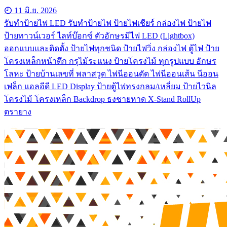
11 มิ.ย. 2026
รับทําป้ายไฟ LED รับทำป้ายไฟ ป้ายไฟเชียร์ กล่องไฟ ป้ายไฟ
ป้ายทาวน์เวอร์ ไลท์บ๊อกซ์ ตัวอักษรมีไฟ LED (Lightbox)
ออกแบบและติดตั้ง ป้ายไฟทุกชนิด ป้ายไฟวิ่ง กล่องไฟ ตู้ไฟ ป้าย
โครงเหล็กหน้าตึก กรุไม้ระแนง ป้ายโครงไม้ ทุกรูปแบบ อักษร
โลหะ ป้ายบ้านเลขที่ พลาสวูด ไฟนีออนดัด ไฟนีออนเส้น นีออน
เฟล็ก แอลอีดี LED Display ป้ายตู้ไฟทรงกลม/เหลี่ยม ป้ายไวนิล
โครงไม้ โครงเหล็ก Backdrop ธงชายหาด X-Stand RollUp
ตรายาง