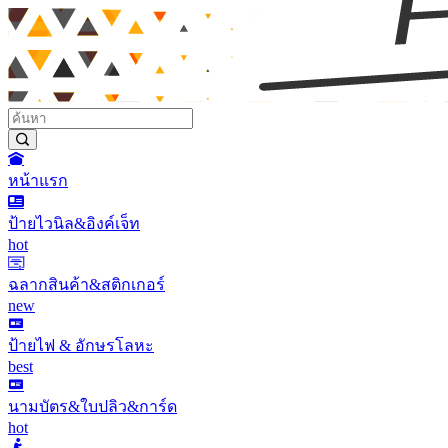
หน้าแรก
ป้ายไวนิล&อิงค์เจ็ท
hot
ฉลากสินค้า&สติกเกอร์
new
ป้ายไฟ & อักษรโลหะ
best
นามบัตร&ใบปลิว&การ์ด
hot