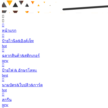
หน้าแรก
ป้ายไวนิล&อิงค์เจ็ท
hot
ฉลากสินค้า&สติกเกอร์
new
ป้ายไฟ & อักษรโลหะ
best
นามบัตร&ใบปลิว&การ์ด
hot
สกรีน
new