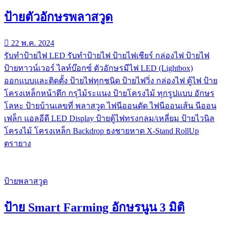
ป้ายตัวอักษรพลาสวูด
22 พ.ค. 2024
รับทําป้ายไฟ LED รับทำป้ายไฟ ป้ายไฟเชียร์ กล่องไฟ ป้ายไฟ
ป้ายทาวน์เวอร์ ไลท์บ๊อกซ์ ตัวอักษรมีไฟ LED (Lightbox)
ออกแบบและติดตั้ง ป้ายไฟทุกชนิด ป้ายไฟวิ่ง กล่องไฟ ตู้ไฟ ป้าย
โครงเหล็กหน้าตึก กรุไม้ระแนง ป้ายโครงไม้ ทุกรูปแบบ อักษร
โลหะ ป้ายบ้านเลขที่ พลาสวูด ไฟนีออนดัด ไฟนีออนเส้น นีออน
เฟล็ก แอลอีดี LED Display ป้ายตู้ไฟทรงกลม/เหลี่ยม ป้ายไวนิล
โครงไม้ โครงเหล็ก Backdrop ธงชายหาด X-Stand RollUp
ตรายาง
ป้ายพลาสวูด
ป้าย Smart Farming อักษรนูน 3 มิติ