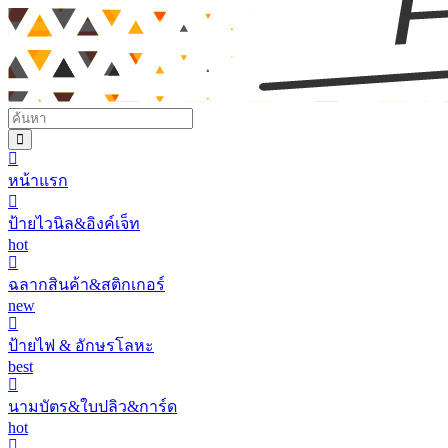
หน้าแรก
ป้ายไวนิล&อิงค์เจ็ท
hot
ฉลากสินค้า&สติกเกอร์
new
ป้ายไฟ & อักษรโลหะ
best
นามบัตร&ใบปลิว&การ์ด
hot