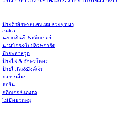
ล้านยา ป้ายตัวอักษรไฟออกหลัง ป้ายโลโก้ไฟออกหน้า
ป้ายตัวอักษรสแตนเลส สวยๆ ทนๆ
casino
ฉลากสินค้า&สติกเกอร์
นามบัตร&ใบปลิว&การ์ด
ป้ายพลาสวูด
ป้ายไฟ & อักษรโลหะ
ป้ายไวนิล&อิงค์เจ็ท
ผลงานอื่นๆ
สกรีน
สติกเกอร์แต่งรถ
ไม่มีหมวดหมู่