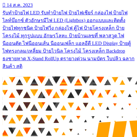
14 ส.ค. 2023
รับทําป้ายไฟ LED รับทำป้ายไฟ ป้ายไฟเชียร์ กล่องไฟ ป้ายไฟ
ไลท์บ๊อกซ์ ตัวอักษรมีไฟ LED (Lightbox) ออกแบบและติดตั้ง
ป้ายไฟทุกชนิด ป้ายไฟวิ่ง กล่องไฟ ตู้ไฟ ป้ายโครงเหล็ก ป้าย
โครงไม้ ทุกรูปแบบ อักษรโลหะ ป้ายบ้านเลขที่ พลาสวูด ไฟ
นีออนดัด ไฟนีออนเส้น นีออนเฟล็ก แอลอีดี LED Display ป้ายตู้
ไฟทรงกลม/เหลี่ยม ป้ายไวนิล โครงไม้ โครงเหล็ก Backdrop
ธงชายหาด X-Stand RollUp ตรายางด่วน นามบัตร ใบปลิว ฉลาก
สินค้า สติ