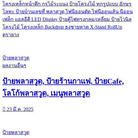
โครงเหล็กหน้าตึก กรุไม้ระแนง ป้ายโครงไม้ ทุกรูปแบบ อักษร
โลหะ ป้ายบ้านเลขที่ พลาสวูด ไฟนีออนดัด ไฟนีออนเส้น นีออน
เฟล็ก แอลอีดี LED Display ป้ายตู้ไฟทรงกลม/เหลี่ยม ป้ายไวนิล
โครงไม้ โครงเหล็ก Backdrop ธงชายหาด X-Stand RollUp
ตรายาง
ป้ายพลาสวูด
ผลงานอื่นๆ
ป้ายพลาสวูด, ป้ายร้านกาแฟ, ป้ายCafe,
โลโก้พลาสวูด, เมนูพลาสวูด
23 มี.ค. 2025
ป้ายพลาสวูด