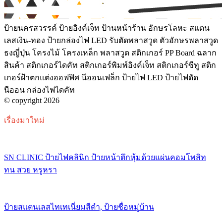
ป้ายนครสวรรค์ ป้ายอิงค์เจ็ท ป้านหน้าร้าน อักษรโลหะ สแตน
เลสเงิน-ทอง ป้ายกล่องไฟ LED รับตัดพลาสวูด ตัวอักษรพลาสวูด
ธงญี่ปุ่น โครงไม้ โครงเหล็ก พลาสวูด สติกเกอร์ PP Board ฉลาก
สินค้า สติกเกอร์ไดคัท สติกเกอร์พิมพ์อิงค์เจ็ท สติกเกอร์ซีทู สติก
เกอร์ฝ้าตกแต่งออฟฟิศ นีออนเฟล็ก ป้ายไฟ LED ป้ายไฟดัด
นีออน กล่องไฟไดคัท
© copyright 2026
เรื่องมาใหม่
SN CLINIC ป้ายไฟคลินิก ป้ายหน้าตึกหุ้มด้วยแผ่นคอมโพสิท
ทน สวย หรูหรา
ป้ายสแตนเลสไทเทเนี่ยมสีดำ, ป้ายชื่อหมู่บ้าน