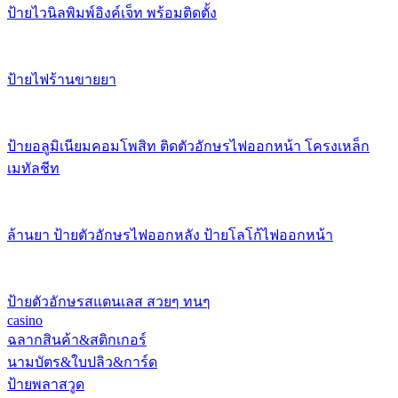
ป้ายไวนิลพิมพ์อิงค์เจ็ท พร้อมติดตั้ง
ป้ายไฟร้านขายยา
ป้ายอลูมิเนียมคอมโพสิท ติดตัวอักษรไฟออกหน้า โครงเหล็ก
เมทัลชีท
ล้านยา ป้ายตัวอักษรไฟออกหลัง ป้ายโลโก้ไฟออกหน้า
ป้ายตัวอักษรสแตนเลส สวยๆ ทนๆ
casino
ฉลากสินค้า&สติกเกอร์
นามบัตร&ใบปลิว&การ์ด
ป้ายพลาสวูด