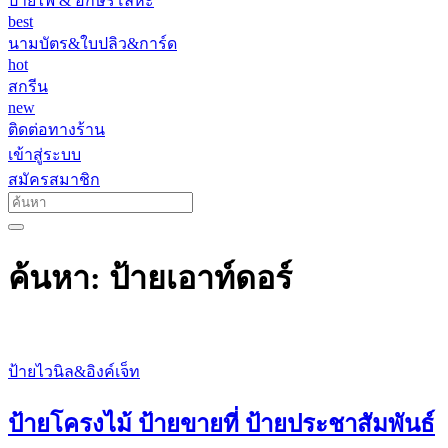
ป้ายไฟ & อักษรโลหะ
best
นามบัตร&ใบปลิว&การ์ด
hot
สกรีน
new
ติดต่อทางร้าน
เข้าสู่ระบบ
สมัครสมาชิก
ค้นหา: ป้ายเอาท์ดอร์
ป้ายไวนิล&อิงค์เจ็ท
ป้ายโครงไม้ ป้ายขายที่ ป้ายประชาสัมพันธ์