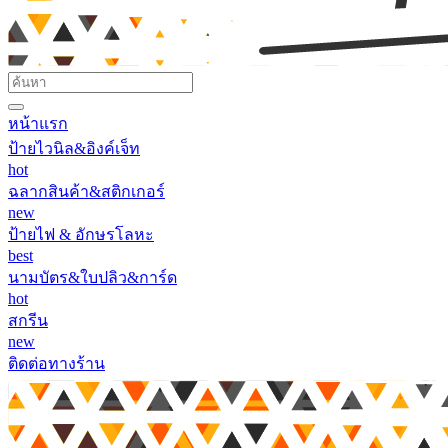
หน้าแรก
ป้ายไวนิล&อิงค์เจ็ท
hot
ฉลากสินค้า&สติกเกอร์
new
ป้ายไฟ & อักษรโลหะ
best
นามบัตร&ใบปลิว&การ์ด
hot
สกรีน
new
ติดต่อทางร้าน