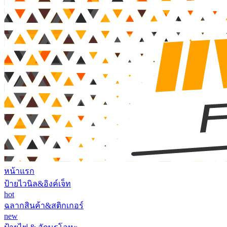
หน้าแรก
ป้ายไวนิล&อิงค์เจ็ท
hot
ฉลากสินค้า&สติกเกอร์
new