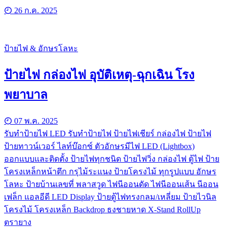
26 ก.ค. 2025
ป้ายไฟ & อักษรโลหะ
ป้ายไฟ กล่องไฟ อุบัติเหตุ-ฉุกเฉิน โรง
พยาบาล
07 พ.ค. 2025
รับทําป้ายไฟ LED รับทำป้ายไฟ ป้ายไฟเชียร์ กล่องไฟ ป้ายไฟ
ป้ายทาวน์เวอร์ ไลท์บ๊อกซ์ ตัวอักษรมีไฟ LED (Lightbox)
ออกแบบและติดตั้ง ป้ายไฟทุกชนิด ป้ายไฟวิ่ง กล่องไฟ ตู้ไฟ ป้าย
โครงเหล็กหน้าตึก กรุไม้ระแนง ป้ายโครงไม้ ทุกรูปแบบ อักษร
โลหะ ป้ายบ้านเลขที่ พลาสวูด ไฟนีออนดัด ไฟนีออนเส้น นีออน
เฟล็ก แอลอีดี LED Display ป้ายตู้ไฟทรงกลม/เหลี่ยม ป้ายไวนิล
โครงไม้ โครงเหล็ก Backdrop ธงชายหาด X-Stand RollUp
ตรายาง