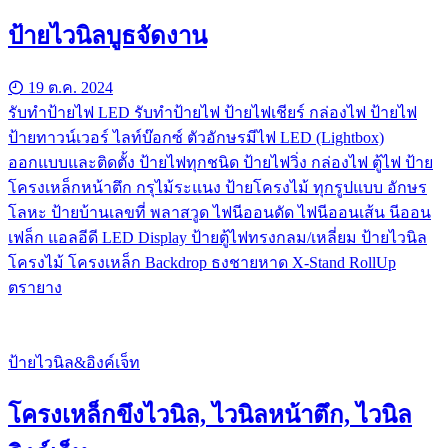
ป้ายไวนิลบูธจัดงาน
19 ต.ค. 2024
รับทําป้ายไฟ LED รับทำป้ายไฟ ป้ายไฟเชียร์ กล่องไฟ ป้ายไฟ
ป้ายทาวน์เวอร์ ไลท์บ๊อกซ์ ตัวอักษรมีไฟ LED (Lightbox)
ออกแบบและติดตั้ง ป้ายไฟทุกชนิด ป้ายไฟวิ่ง กล่องไฟ ตู้ไฟ ป้าย
โครงเหล็กหน้าตึก กรุไม้ระแนง ป้ายโครงไม้ ทุกรูปแบบ อักษร
โลหะ ป้ายบ้านเลขที่ พลาสวูด ไฟนีออนดัด ไฟนีออนเส้น นีออน
เฟล็ก แอลอีดี LED Display ป้ายตู้ไฟทรงกลม/เหลี่ยม ป้ายไวนิล
โครงไม้ โครงเหล็ก Backdrop ธงชายหาด X-Stand RollUp
ตรายาง
ป้ายไวนิล&อิงค์เจ็ท
โครงเหล็กขึงไวนิล, ไวนิลหน้าตึก, ไวนิล