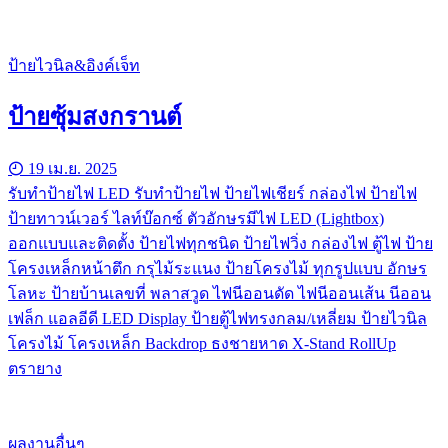
ป้ายไวนิล&อิงค์เจ็ท
ป้ายซุ้มสงกรานต์
19 เม.ย. 2025
รับทําป้ายไฟ LED รับทำป้ายไฟ ป้ายไฟเชียร์ กล่องไฟ ป้ายไฟ
ป้ายทาวน์เวอร์ ไลท์บ๊อกซ์ ตัวอักษรมีไฟ LED (Lightbox)
ออกแบบและติดตั้ง ป้ายไฟทุกชนิด ป้ายไฟวิ่ง กล่องไฟ ตู้ไฟ ป้าย
โครงเหล็กหน้าตึก กรุไม้ระแนง ป้ายโครงไม้ ทุกรูปแบบ อักษร
โลหะ ป้ายบ้านเลขที่ พลาสวูด ไฟนีออนดัด ไฟนีออนเส้น นีออน
เฟล็ก แอลอีดี LED Display ป้ายตู้ไฟทรงกลม/เหลี่ยม ป้ายไวนิล
โครงไม้ โครงเหล็ก Backdrop ธงชายหาด X-Stand RollUp
ตรายาง
ผลงานอื่นๆ