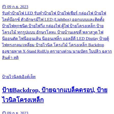
09 ก.ย. 2023
รับทําป้ายไฟ LED รับทำป้ายไฟ ป้ายไฟเชียร์ กล่องไฟ ป้ายไฟ
ไลท์บ๊อกซ์ ตัวอักษรมีไฟ LED (Lightbox) ออกแบบและติดตั้ง
ป้ายไฟทุกชนิด ป้ายไฟวิ่ง กล่องไฟ ตู้ไฟ ป้ายโครงเหล็ก ป้าย
โครงไม้ ทุกรูปแบบ อักษรโลหะ ป้ายบ้านเลขที่ พลาสวูด ไฟ
นีออนดัด ไฟนีออนเส้น นีออนเฟล็ก แอลอีดี LED Display ป้ายตู้
ไฟทรงกลม/เหลี่ยม ป้ายไวนิล โครงไม้ โครงเหล็ก Backdrop
ธงชายหาด X-Stand RollUp ตรายางด่วน นามบัตร ใบปลิว ฉลาก
สินค้า สติ
ป้ายไวนิล&อิงค์เจ็ท
ป้ายBackdrop, ป้ายฉากแบล็คดรอป, ป้าย
ไวนิลโครงเหล็ก
09 ก.ย. 2023