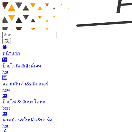
หน้าแรก
ป้ายไวนิล&อิงค์เจ็ท
hot
ฉลากสินค้า&สติกเกอร์
new
ป้ายไฟ & อักษรโลหะ
best
นามบัตร&ใบปลิว&การ์ด
hot