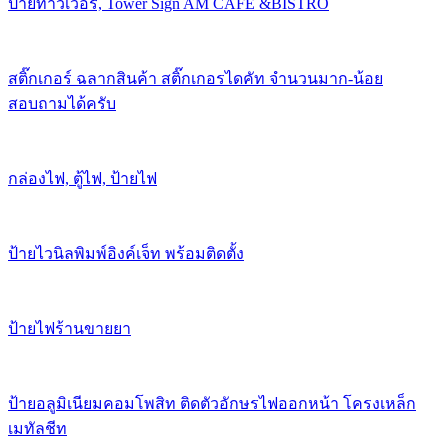
ป้ายทาวเวอร์, Tower Sign AM CAFE &BISTRO
สติ๊กเกอร์ ฉลากสินค้า สติ๊กเกอรไดคัท จำนวนมาก-น้อย
สอบถามได้ครับ
กล่องไฟ, ตู้ไฟ, ป้ายไฟ
ป้ายไวนิลพิมพ์อิงค์เจ็ท พร้อมติดตั้ง
ป้ายไฟร้านขายยา
ป้ายอลูมิเนียมคอมโพสิท ติดตัวอักษรไฟออกหน้า โครงเหล็ก
เมทัลชีท