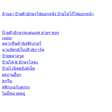
ล้านยา ป้ายตัวอักษรไฟออกหลัง ป้ายโลโก้ไฟออกหน้า
ป้ายตัวอักษรสแตนเลส สวยๆ ทนๆ
casino
ฉลากสินค้า&สติกเกอร์
นามบัตร&ใบปลิว&การ์ด
ป้ายพลาสวูด
ป้ายไฟ & อักษรโลหะ
ป้ายไวนิล&อิงค์เจ็ท
ผลงานอื่นๆ
สกรีน
สติกเกอร์แต่งรถ
ไม่มีหมวดหมู่