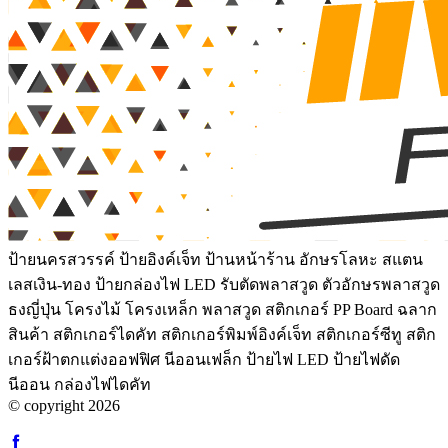
ป้ายนครสวรรค์ ป้ายอิงค์เจ็ท ป้านหน้าร้าน อักษรโลหะ สแตน
เลสเงิน-ทอง ป้ายกล่องไฟ LED รับตัดพลาสวูด ตัวอักษรพลาสวูด
ธงญี่ปุ่น โครงไม้ โครงเหล็ก พลาสวูด สติกเกอร์ PP Board ฉลาก
สินค้า สติกเกอร์ไดคัท สติกเกอร์พิมพ์อิงค์เจ็ท สติกเกอร์ซีทู สติก
เกอร์ฝ้าตกแต่งออฟฟิศ นีออนเฟล็ก ป้ายไฟ LED ป้ายไฟดัด
นีออน กล่องไฟไดคัท
© copyright 2026