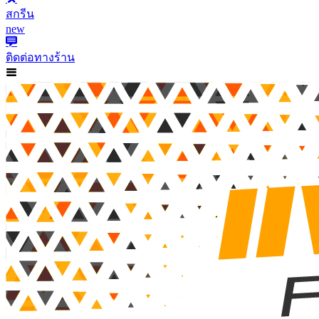
สกรีน
new
ติดต่อทางร้าน