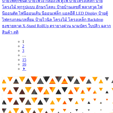
ป้ายไฟทุกชนิด ป้ายไฟวิ่ง กล่องไฟ ตู้ไฟ ป้ายโครงเหล็ก ป้าย
โครงไม้ ทุกรูปแบบ อักษรโลหะ ป้ายบ้านเลขที่ พลาสวูด ไฟ
นีออนดัด ไฟนีออนเส้น นีออนเฟล็ก แอลอีดี LED Display ป้ายตู้
ไฟทรงกลม/เหลี่ยม ป้ายไวนิล โครงไม้ โครงเหล็ก Backdrop
ธงชายหาด X-Stand RollUp ตรายางด่วน นามบัตร ใบปลิว ฉลาก
สินค้า สติ
1
2
3
…
15
16