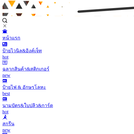
หน้าแรก
ป้ายไวนิล&อิงค์เจ็ท
hot
ฉลากสินค้า&สติกเกอร์
new
ป้ายไฟ & อักษรโลหะ
best
นามบัตร&ใบปลิว&การ์ด
hot
สกรีน
new