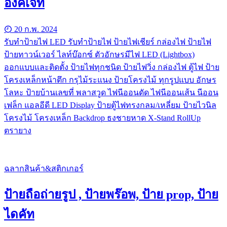
อิงค์เจ็ท
20 ก.พ. 2024
รับทําป้ายไฟ LED รับทำป้ายไฟ ป้ายไฟเชียร์ กล่องไฟ ป้ายไฟ
ป้ายทาวน์เวอร์ ไลท์บ๊อกซ์ ตัวอักษรมีไฟ LED (Lightbox)
ออกแบบและติดตั้ง ป้ายไฟทุกชนิด ป้ายไฟวิ่ง กล่องไฟ ตู้ไฟ ป้าย
โครงเหล็กหน้าตึก กรุไม้ระแนง ป้ายโครงไม้ ทุกรูปแบบ อักษร
โลหะ ป้ายบ้านเลขที่ พลาสวูด ไฟนีออนดัด ไฟนีออนเส้น นีออน
เฟล็ก แอลอีดี LED Display ป้ายตู้ไฟทรงกลม/เหลี่ยม ป้ายไวนิล
โครงไม้ โครงเหล็ก Backdrop ธงชายหาด X-Stand RollUp
ตรายาง
ฉลากสินค้า&สติกเกอร์
ป้ายถือถ่ายรูป , ป้ายพร๊อพ, ป้าย prop, ป้าย
ไดคัท