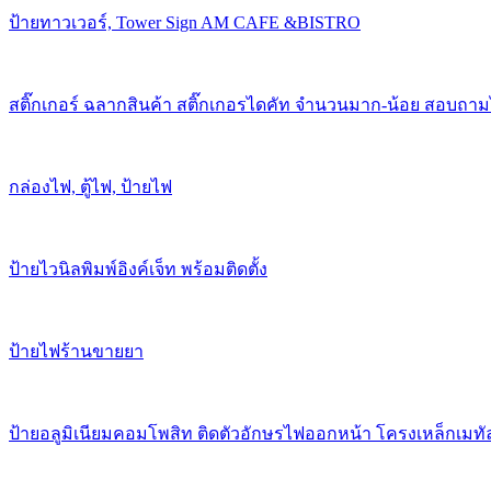
ป้ายทาวเวอร์, Tower Sign AM CAFE &BISTRO
สติ๊กเกอร์ ฉลากสินค้า สติ๊กเกอรไดคัท จำนวนมาก-น้อย สอบถาม
กล่องไฟ, ตู้ไฟ, ป้ายไฟ
ป้ายไวนิลพิมพ์อิงค์เจ็ท พร้อมติดตั้ง
ป้ายไฟร้านขายยา
ป้ายอลูมิเนียมคอมโพสิท ติดตัวอักษรไฟออกหน้า โครงเหล็กเมทั