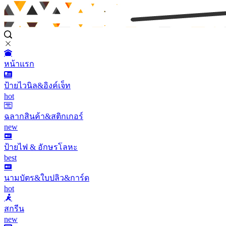
หน้าแรก
ป้ายไวนิล&อิงค์เจ็ท
hot
ฉลากสินค้า&สติกเกอร์
new
ป้ายไฟ & อักษรโลหะ
best
นามบัตร&ใบปลิว&การ์ด
hot
สกรีน
new