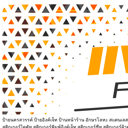
ป้ายนครสวรรค์ ป้ายอิงค์เจ็ท ป้านหน้าร้าน อักษรโลหะ สแตนเลสเ
สติกเกอร์ไดคัท สติกเกอร์พิมพ์อิงค์เจ็ท สติกเกอร์ซีทู สติกเกอร