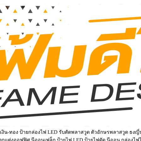
งิน-ทอง ป้ายกล่องไฟ LED รับตัดพลาสวูด ตัวอักษรพลาสวูด ธงญี่ป
์ฝ้าตกแต่งออฟฟิศ นีออนเฟล็ก ป้ายไฟ LED ป้ายไฟดัด นีออน กล่องไฟ