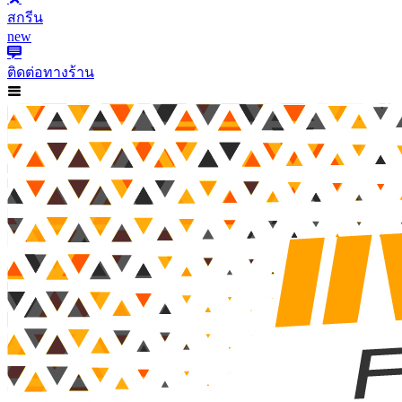
สกรีน
new
ติดต่อทางร้าน