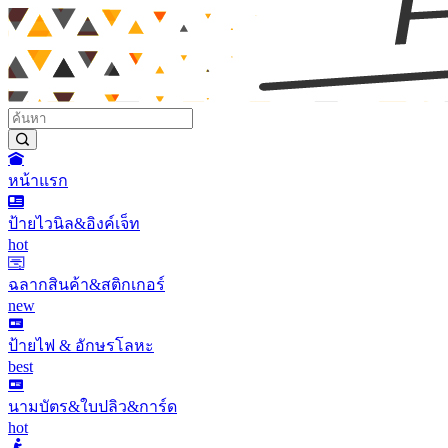
หน้าแรก
ป้ายไวนิล&อิงค์เจ็ท
hot
ฉลากสินค้า&สติกเกอร์
new
ป้ายไฟ & อักษรโลหะ
best
นามบัตร&ใบปลิว&การ์ด
hot