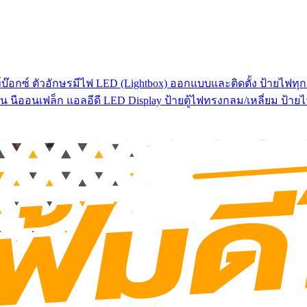
บ๊อกซ์ ตัวอักษรมีไฟ LED (Lightbox) ออกแบบและติดตั้ง ป้ายไฟทุกช
น นีออนเฟล็ก แอลอีดี LED Display ป้ายตู้ไฟทรงกลม/เหลี่ยม ป้า