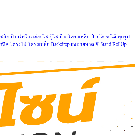
นิด ป้ายไฟวิ่ง กล่องไฟ ตู้ไฟ ป้ายโครงเหล็ก ป้ายโครงไม้ ทุกรูป
ยไวนิล โครงไม้ โครงเหล็ก Backdrop ธงชายหาด X-Stand RollUp