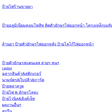
ป้ายไฟร้านขายยา
ป้ายอลูมิเนียมคอมโพสิท ติดตัวอักษรไฟออกหน้า โครงเหล็กเมทั
ล้านยา ป้ายตัวอักษรไฟออกหลัง ป้ายโลโก้ไฟออกหน้า
ป้ายตัวอักษรสแตนเลส สวยๆ ทนๆ
casino
ฉลากสินค้า&สติกเกอร์
นามบัตร&ใบปลิว&การ์ด
ป้ายพลาสวูด
ป้ายไฟ & อักษรโลหะ
ป้ายไวนิล&อิงค์เจ็ท
ผลงานอื่นๆ
สกรีน