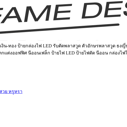
งิน-ทอง ป้ายกล่องไฟ LED รับตัดพลาสวูด ตัวอักษรพลาสวูด ธงญี่ป
์ฝ้าตกแต่งออฟฟิศ นีออนเฟล็ก ป้ายไฟ LED ป้ายไฟดัด นีออน กล่องไฟ
 สวย หรูหรา