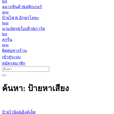
hot
ฉลากสินค้า&สติกเกอร์
new
ป้ายไฟ & อักษรโลหะ
best
นามบัตร&ใบปลิว&การ์ด
hot
สกรีน
new
ติดต่อทางร้าน
เข้าสู่ระบบ
สมัครสมาชิก
ค้นหา: ป้ายหาเสียง
ป้ายไวนิล&อิงค์เจ็ท