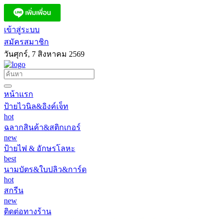
เข้าสู่ระบบ
สมัครสมาชิก
วันศุกร์, 7 สิงหาคม 2569
หน้าแรก
ป้ายไวนิล&อิงค์เจ็ท
hot
ฉลากสินค้า&สติกเกอร์
new
ป้ายไฟ & อักษรโลหะ
best
นามบัตร&ใบปลิว&การ์ด
hot
สกรีน
new
ติดต่อทางร้าน