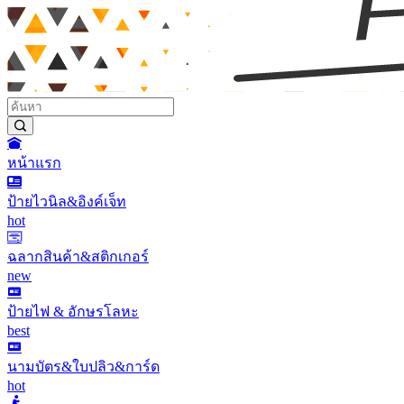
หน้าแรก
ป้ายไวนิล&อิงค์เจ็ท
hot
ฉลากสินค้า&สติกเกอร์
new
ป้ายไฟ & อักษรโลหะ
best
นามบัตร&ใบปลิว&การ์ด
hot