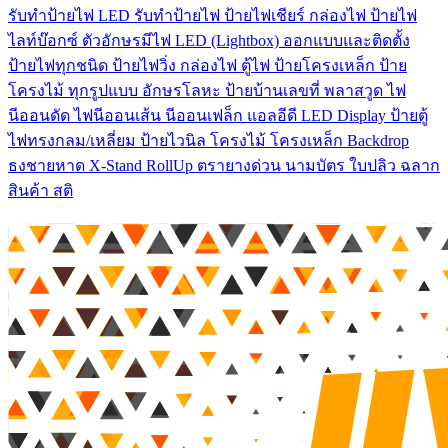
รับทําป้ายไฟ LED รับทำป้ายไฟ ป้ายไฟเชียร์ กล่องไฟ ป้ายไฟ
ไลท์บ๊อกซ์ ตัวอักษรมีไฟ LED (Lightbox) ออกแบบและติดตั้ง
ป้ายไฟทุกชนิด ป้ายไฟวิ่ง กล่องไฟ ตู้ไฟ ป้ายโครงเหล็ก ป้าย
โครงไม้ ทุกรูปแบบ อักษรโลหะ ป้ายบ้านเลขที่ พลาสวูด ไฟ
นีออนดัด ไฟนีออนเส้น นีออนเฟล็ก แอลอีดี LED Display ป้ายตู้
ไฟทรงกลม/เหลี่ยม ป้ายไวนิล โครงไม้ โครงเหล็ก Backdrop
ธงชายหาด X-Stand RollUp ตรายางด่วน นามบัตร ใบปลิว ฉลาก
สินค้า สติ