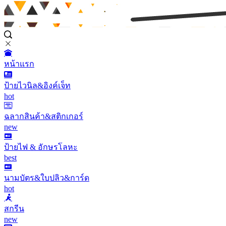
หน้าแรก
ป้ายไวนิล&อิงค์เจ็ท
hot
ฉลากสินค้า&สติกเกอร์
new
ป้ายไฟ & อักษรโลหะ
best
นามบัตร&ใบปลิว&การ์ด
hot
สกรีน
new