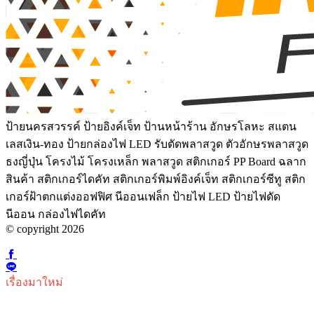
ป้ายนครสวรรค์ ป้ายอิงค์เจ็ท ป้านหน้าร้าน อักษรโลหะ สแตน
เลสเงิน-ทอง ป้ายกล่องไฟ LED รับตัดพลาสวูด ตัวอักษรพลาสวูด
ธงญี่ปุ่น โครงไม้ โครงเหล็ก พลาสวูด สติกเกอร์ PP Board ฉลาก
สินค้า สติกเกอร์ไดคัท สติกเกอร์พิมพ์อิงค์เจ็ท สติกเกอร์ซีทู สติก
เกอร์ฝ้าตกแต่งออฟฟิศ นีออนเฟล็ก ป้ายไฟ LED ป้ายไฟดัด
นีออน กล่องไฟไดคัท
© copyright 2026
เรื่องมาใหม่