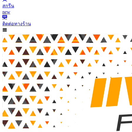
สกรีน
new
ติดต่อทางร้าน