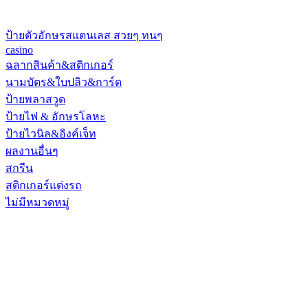
ป้ายตัวอักษรสแตนเลส สวยๆ ทนๆ
casino
ฉลากสินค้า&สติกเกอร์
นามบัตร&ใบปลิว&การ์ด
ป้ายพลาสวูด
ป้ายไฟ & อักษรโลหะ
ป้ายไวนิล&อิงค์เจ็ท
ผลงานอื่นๆ
สกรีน
สติกเกอร์แต่งรถ
ไม่มีหมวดหมู่