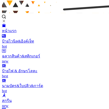
หน้าแรก
ป้ายไวนิล&อิงค์เจ็ท
hot
ฉลากสินค้า&สติกเกอร์
new
ป้ายไฟ & อักษรโลหะ
best
นามบัตร&ใบปลิว&การ์ด
hot
สกรีน
new