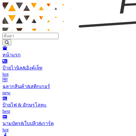
หน้าแรก
ป้ายไวนิล&อิงค์เจ็ท
hot
ฉลากสินค้า&สติกเกอร์
new
ป้ายไฟ & อักษรโลหะ
best
นามบัตร&ใบปลิว&การ์ด
hot