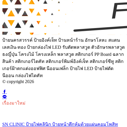
ป้ายนครสวรรค์ ป้ายอิงค์เจ็ท ป้านหน้าร้าน อักษรโลหะ สแตน
เลสเงิน-ทอง ป้ายกล่องไฟ LED รับตัดพลาสวูด ตัวอักษรพลาสวูด
ธงญี่ปุ่น โครงไม้ โครงเหล็ก พลาสวูด สติกเกอร์ PP Board ฉลาก
สินค้า สติกเกอร์ไดคัท สติกเกอร์พิมพ์อิงค์เจ็ท สติกเกอร์ซีทู สติก
เกอร์ฝ้าตกแต่งออฟฟิศ นีออนเฟล็ก ป้ายไฟ LED ป้ายไฟดัด
นีออน กล่องไฟไดคัท
© copyright 2026
เรื่องมาใหม่
SN CLINIC ป้ายไฟคลินิก ป้ายหน้าตึกหุ้มด้วยแผ่นคอมโพสิท