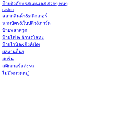
ป้ายตัวอักษรสแตนเลส สวยๆ ทนๆ
casino
ฉลากสินค้า&สติกเกอร์
นามบัตร&ใบปลิว&การ์ด
ป้ายพลาสวูด
ป้ายไฟ & อักษรโลหะ
ป้ายไวนิล&อิงค์เจ็ท
ผลงานอื่นๆ
สกรีน
สติกเกอร์แต่งรถ
ไม่มีหมวดหมู่