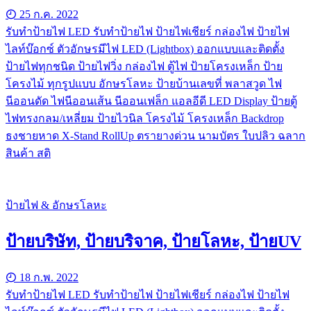
25 ก.ค. 2022
รับทําป้ายไฟ LED รับทำป้ายไฟ ป้ายไฟเชียร์ กล่องไฟ ป้ายไฟ
ไลท์บ๊อกซ์ ตัวอักษรมีไฟ LED (Lightbox) ออกแบบและติดตั้ง
ป้ายไฟทุกชนิด ป้ายไฟวิ่ง กล่องไฟ ตู้ไฟ ป้ายโครงเหล็ก ป้าย
โครงไม้ ทุกรูปแบบ อักษรโลหะ ป้ายบ้านเลขที่ พลาสวูด ไฟ
นีออนดัด ไฟนีออนเส้น นีออนเฟล็ก แอลอีดี LED Display ป้ายตู้
ไฟทรงกลม/เหลี่ยม ป้ายไวนิล โครงไม้ โครงเหล็ก Backdrop
ธงชายหาด X-Stand RollUp ตรายางด่วน นามบัตร ใบปลิว ฉลาก
สินค้า สติ
ป้ายไฟ & อักษรโลหะ
ป้ายบริษัท, ป้ายบริจาค, ป้ายโลหะ, ป้ายUV
18 ก.พ. 2022
รับทําป้ายไฟ LED รับทำป้ายไฟ ป้ายไฟเชียร์ กล่องไฟ ป้ายไฟ