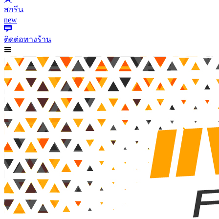
สกรีน
new
ติดต่อทางร้าน