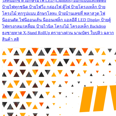
ไลท์บ๊อกซ์ ตัวอักษรมีไฟ LED (Lightbox) ออกแบบและติดตั้ง
ป้ายไฟทุกชนิด ป้ายไฟวิ่ง กล่องไฟ ตู้ไฟ ป้ายโครงเหล็ก ป้าย
โครงไม้ ทุกรูปแบบ อักษรโลหะ ป้ายบ้านเลขที่ พลาสวูด ไฟ
นีออนดัด ไฟนีออนเส้น นีออนเฟล็ก แอลอีดี LED Display ป้ายตู้
ไฟทรงกลม/เหลี่ยม ป้ายไวนิล โครงไม้ โครงเหล็ก Backdrop
ธงชายหาด X-Stand RollUp ตรายางด่วน นามบัตร ใบปลิว ฉลาก
สินค้า สติ