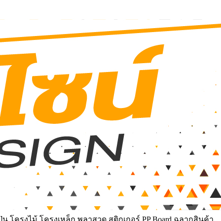
ุ่น โครงไม้ โครงเหล็ก พลาสวูด สติกเกอร์ PP Board ฉลากสินค้า