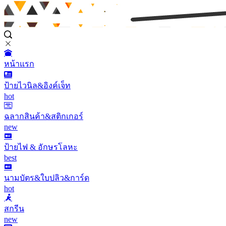
หน้าแรก
ป้ายไวนิล&อิงค์เจ็ท
hot
ฉลากสินค้า&สติกเกอร์
new
ป้ายไฟ & อักษรโลหะ
best
นามบัตร&ใบปลิว&การ์ด
hot
สกรีน
new