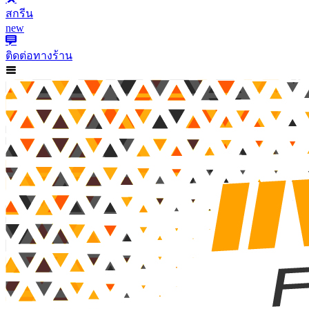
สกรีน
new
ติดต่อทางร้าน