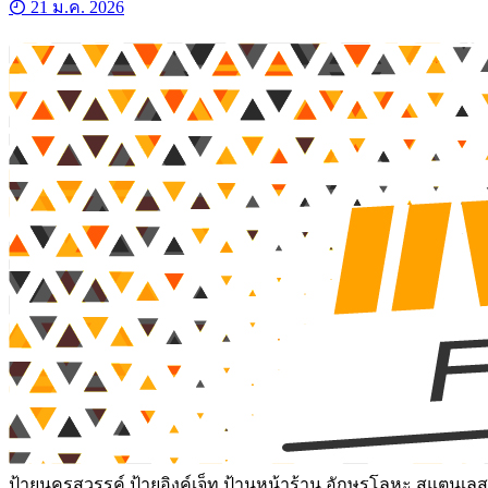
21 ม.ค. 2026
ป้ายนครสวรรค์ ป้ายอิงค์เจ็ท ป้านหน้าร้าน อักษรโลหะ สแตนเลสเ