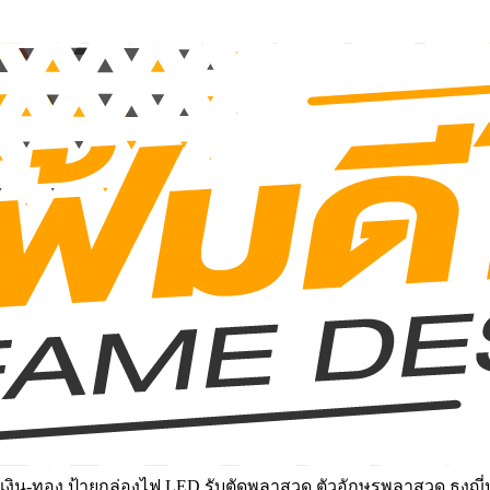
งิน-ทอง ป้ายกล่องไฟ LED รับตัดพลาสวูด ตัวอักษรพลาสวูด ธงญี่ป