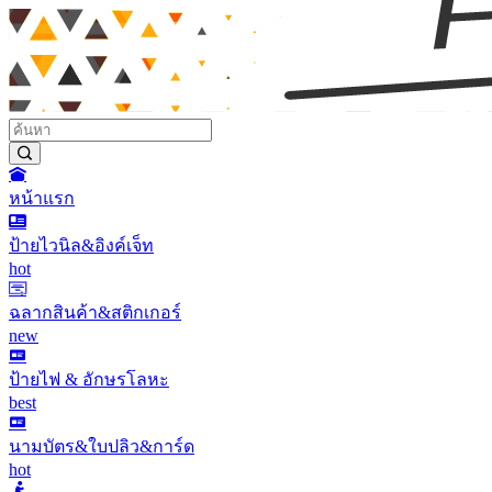
หน้าแรก
ป้ายไวนิล&อิงค์เจ็ท
hot
ฉลากสินค้า&สติกเกอร์
new
ป้ายไฟ & อักษรโลหะ
best
นามบัตร&ใบปลิว&การ์ด
hot