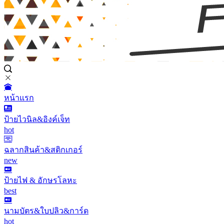
หน้าแรก
ป้ายไวนิล&อิงค์เจ็ท
hot
ฉลากสินค้า&สติกเกอร์
new
ป้ายไฟ & อักษรโลหะ
best
นามบัตร&ใบปลิว&การ์ด
hot