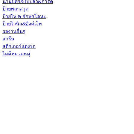
นามบัตร&ใบปลิว&การ์ด
ป้ายพลาสวูด
ป้ายไฟ & อักษรโลหะ
ป้ายไวนิล&อิงค์เจ็ท
ผลงานอื่นๆ
สกรีน
สติกเกอร์แต่งรถ
ไม่มีหมวดหมู่