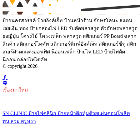
ป้ายนครสวรรค์ ป้ายอิงค์เจ็ท ป้านหน้าร้าน อักษรโลหะ สแตน
เลสเงิน-ทอง ป้ายกล่องไฟ LED รับตัดพลาสวูด ตัวอักษรพลาสวูด
ธงญี่ปุ่น โครงไม้ โครงเหล็ก พลาสวูด สติกเกอร์ PP Board ฉลาก
สินค้า สติกเกอร์ไดคัท สติกเกอร์พิมพ์อิงค์เจ็ท สติกเกอร์ซีทู สติก
เกอร์ฝ้าตกแต่งออฟฟิศ นีออนเฟล็ก ป้ายไฟ LED ป้ายไฟดัด
นีออน กล่องไฟไดคัท
© copyright 2026
เรื่องมาใหม่
SN CLINIC ป้ายไฟคลินิก ป้ายหน้าตึกหุ้มด้วยแผ่นคอมโพสิท
ทน สวย หรูหรา