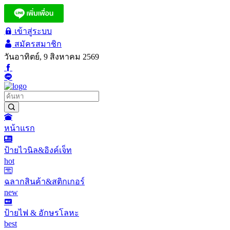
เข้าสู่ระบบ
สมัครสมาชิก
วันอาทิตย์, 9 สิงหาคม 2569
หน้าแรก
ป้ายไวนิล&อิงค์เจ็ท
hot
ฉลากสินค้า&สติกเกอร์
new
ป้ายไฟ & อักษรโลหะ
best