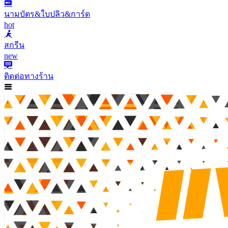
นามบัตร&ใบปลิว&การ์ด
hot
สกรีน
new
ติดต่อทางร้าน