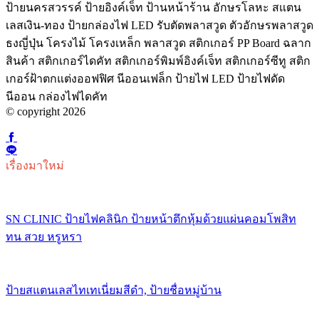
ป้ายนครสวรรค์ ป้ายอิงค์เจ็ท ป้านหน้าร้าน อักษรโลหะ สแตน
เลสเงิน-ทอง ป้ายกล่องไฟ LED รับตัดพลาสวูด ตัวอักษรพลาสวูด
ธงญี่ปุ่น โครงไม้ โครงเหล็ก พลาสวูด สติกเกอร์ PP Board ฉลาก
สินค้า สติกเกอร์ไดคัท สติกเกอร์พิมพ์อิงค์เจ็ท สติกเกอร์ซีทู สติก
เกอร์ฝ้าตกแต่งออฟฟิศ นีออนเฟล็ก ป้ายไฟ LED ป้ายไฟดัด
นีออน กล่องไฟไดคัท
© copyright 2026
เรื่องมาใหม่
SN CLINIC ป้ายไฟคลินิก ป้ายหน้าตึกหุ้มด้วยแผ่นคอมโพสิท
ทน สวย หรูหรา
ป้ายสแตนเลสไทเทเนี่ยมสีดำ, ป้ายชื่อหมู่บ้าน