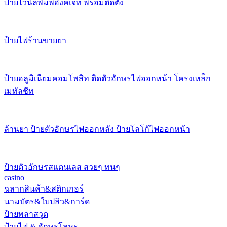
ป้ายไวนิลพิมพ์อิงค์เจ็ท พร้อมติดตั้ง
ป้ายไฟร้านขายยา
ป้ายอลูมิเนียมคอมโพสิท ติดตัวอักษรไฟออกหน้า โครงเหล็ก
เมทัลชีท
ล้านยา ป้ายตัวอักษรไฟออกหลัง ป้ายโลโก้ไฟออกหน้า
ป้ายตัวอักษรสแตนเลส สวยๆ ทนๆ
casino
ฉลากสินค้า&สติกเกอร์
นามบัตร&ใบปลิว&การ์ด
ป้ายพลาสวูด
ป้ายไฟ & อักษรโลหะ