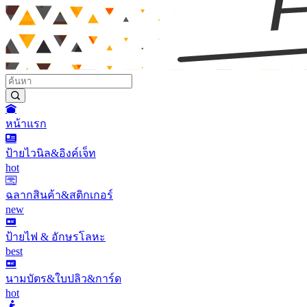
หน้าแรก
ป้ายไวนิล&อิงค์เจ็ท
hot
ฉลากสินค้า&สติกเกอร์
new
ป้ายไฟ & อักษรโลหะ
best
นามบัตร&ใบปลิว&การ์ด
hot