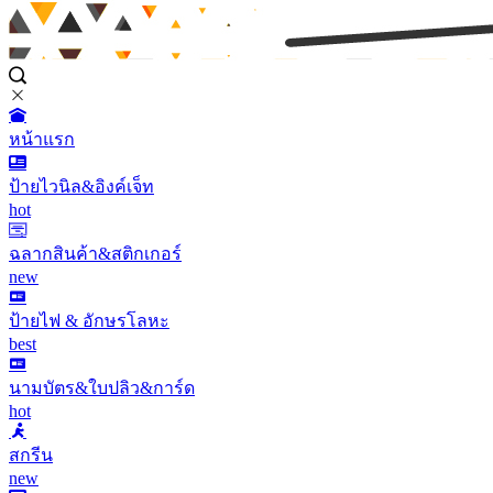
หน้าแรก
ป้ายไวนิล&อิงค์เจ็ท
hot
ฉลากสินค้า&สติกเกอร์
new
ป้ายไฟ & อักษรโลหะ
best
นามบัตร&ใบปลิว&การ์ด
hot
สกรีน
new